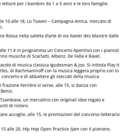
le letture per i bambini da 1 a 5 anni e le loro famiglie.
alle 10 alle 18, Lo Tsaven – Campagna Amica, mercato di
i.
e Rossa nella saletta d’arte di via Xavier des Maistre dalle
i alle 11 è in programma un Concerto Aperitivo con i pianisti
o musiche di Scarlatti, Albenz, De Falla e Ravel.
tacolo di musica classica Igudesman & Joo. Si intitola Play it
tles, di Rachmaninoff con la musica leggera proprio con lo
a concerto e di abbattere gli steccati della musica.
frazione Ferrière si serve, alle 15, si danza con
 Bensi.
a Tsambava, un mercatino con originali idee regalo e
nti di ristoro.
are accoglie, alle 15, le premiazioni del concorso letterario
15 alle 20, Hip Hop Open Practice /Jam con il pioniere,