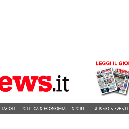
TTACOLI
POLITICA & ECONOMIA
SPORT
TURISMO & EVENTI
C