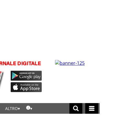
ALTRO
licca per leggere tutte le