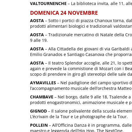
VALTOURNENCHE
– La biblioteca invita, alle 11, al
DOMENICA 24 NOVEMBRE
AOSTA
– Sotto i portici di piazza Chanoux torna, d
prodotti alimentari biologici e tradizionali valdostan
AOSTA
– Tradizionale mercatino di Natale della Croc
9 alle 19.
AOSTA
– Alla Cittadella dei giovani di via Garibald
Emilio Granados e Santiago Casanova che proporrann
AOSTA
– Il teatro Splendor accoglie, alle 21, lo spet
again e prevede la commistione di Mozart con i Bea
scopo di prendere in giro gli stereotipi delle sale d
AYMAVILLES
– Nel padiglione del campo sportivo di 
l’accompagnamento musicale dell’orchestra Matteo
CHAMBAVE
– Nel borgo, dalle 9 alle 18, Tsalende 
prodotti enogastronomici, animazione musicale e pu
GIGNOD
– Il salone polivalente della scuola element
L’écrivain de la Tour e Le photographe de la Tour.
POLLEIN
– All’Officina Danza è in programma, dalle 
maestro e leggenda dell’Hip Hop, The NextOne.