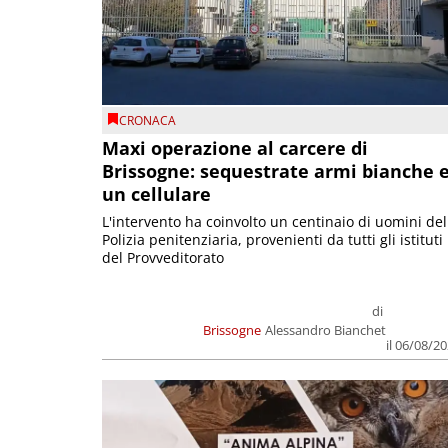
CRONACA
Maxi operazione al carcere di
Brissogne: sequestrate armi bianche 
un cellulare
L'intervento ha coinvolto un centinaio di uomini del
Polizia penitenziaria, provenienti da tutti gli istituti
del Provveditorato
di
Brissogne
Alessandro Bianchet
il 06/08/2