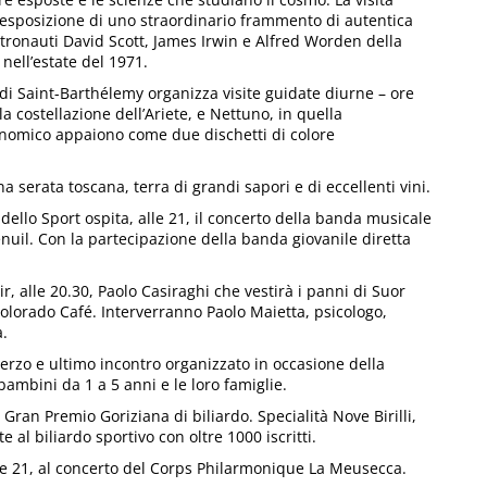
l’esposizione di uno straordinario frammento di autentica
astronauti David Scott, James Irwin e Alfred Worden della
 nell’estate del 1971.
 di Saint-Barthélemy organizza visite guidate diurne – ore
la costellazione dell’Ariete, e Nettuno, in quella
tronomico appaiono come due dischetti di colore
a serata toscana, terra di grandi sapori e di eccellenti vini.
dello Sport ospita, alle 21, il concerto della banda musicale
nuil. Con la partecipazione della banda giovanile diretta
ir, alle 20.30, Paolo Casiraghi che vestirà i panni di Suor
lorado Café. Interverranno Paolo Maietta, psicologo,
a.
l terzo e ultimo incontro organizzato in occasione della
bambini da 1 a 5 anni e le loro famiglie.
al Gran Premio Goriziana di biliardo. Specialità Nove Birilli,
e al biliardo sportivo con oltre 1000 iscritti.
lle 21, al concerto del Corps Philarmonique La Meusecca.