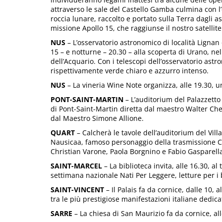
attraverso le sale del Castello Gamba culmina con 
roccia lunare, raccolto e portato sulla Terra dagli 
missione Apollo 15, che raggiunse il nostro satellite
NUS
– L’osservatorio astronomico di località Lignan
15 – e notturne – 20.30 – alla scoperta di Urano, nel
dell’Acquario. Con i telescopi dell’osservatorio as
rispettivamente verde chiaro e azzurro intenso.
NUS
– La vineria Wine Note organizza, alle 19.30, un
PONT-SAINT-MARTIN
– L’auditorium del Palazzetto 
di Pont-Saint-Martin diretta dal maestro Walter Che
dal Maestro Simone Allione.
QUART
– Calcherà le tavole dell’auditorium del Villa
Nausicaa, famoso personaggio della trasmissione Co
Christian Varone, Paola Borgnino e Fabio Gasparell
SAINT-MARCEL
– La biblioteca invita, alle 16.30, a
settimana nazionale Nati Per Leggere, letture per i 
SAINT-VINCENT
– Il Palais fa da cornice, dalle 10, 
tra le più prestigiose manifestazioni italiane dedicat
SARRE
– La chiesa di San Maurizio fa da cornice, a