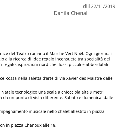
di
il
22/11/2019
n
Danila Chenal
C
ornice del Teatro romano il Marché Vert Noël. Ogni giorno, i
gio alla ricerca di idee regalo inconsuete tra specialità del
ri-regalo, ispirazioni nordiche, lussi piccoli e abbordabili
e Rossa nella saletta d’arte di via Xavier des Maistre dalle
i Natale tecnologico una scala a chiocciola alta 9 metri
tà da un punto di vista differente. Sabato e domenica: dalle
ompagnamento musicale nello chalet allestito in piazza
on in piazza Chanoux alle 18.