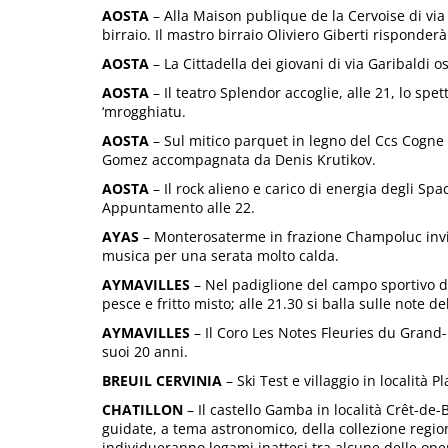
AOSTA
– Alla Maison publique de la Cervoise di via
birraio. Il mastro birraio Oliviero Giberti risponderà
AOSTA
– La Cittadella dei giovani di via Garibaldi o
AOSTA
– Il teatro Splendor accoglie, alle 21, lo spe
‘mrogghiatu.
AOSTA
– Sul mitico parquet in legno del Ccs Cogne 
Gomez accompagnata da Denis Krutikov.
AOSTA
– Il rock alieno e carico di energia degli Spac
Appuntamento alle 22.
AYAS
– Monterosaterme in frazione Champoluc invita, 
musica per una serata molto calda.
AYMAVILLES
– Nel padiglione del campo sportivo di 
pesce e fritto misto; alle 21.30 si balla sulle note d
AYMAVILLES
– Il Coro Les Notes Fleuries du Grand-P
suoi 20 anni.
BREUIL CERVINIA
– Ski Test e villaggio in località 
CHATILLON
– Il castello Gamba in località Crêt-de-B
guidate, a tema astronomico, della collezione regi
individueranno legami inattesi tra alcune delle oper