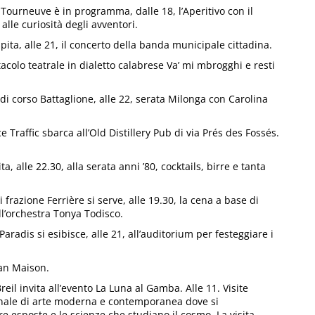
 Tourneuve è in programma, dalle 18, l’Aperitivo con il
 alle curiosità degli avventori.
spita, alle 21, il concerto della banda municipale cittadina.
ttacolo teatrale in dialetto calabrese Va’ mi mbrogghi e resti
di corso Battaglione, alle 22, serata Milonga con Carolina
e Traffic sbarca all’Old Distillery Pub di via Prés des Fossés.
alle 22.30, alla serata anni ’80, cocktails, birre e tanta
frazione Ferrière si serve, alle 19.30, la cena a base di
ell’orchestra Tonya Todisco.
aradis si esibisce, alle 21, all’auditorium per festeggiare i
Plan Maison.
reil invita all’evento La Luna al Gamba. Alle 11. Visite
onale di arte moderna e contemporanea dove si
e esposte e le scienze che studiano il cosmo. La visita