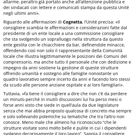
allarme, peraltro già portato anche all’attenzione pubblica e
dei sindacati con lettere e comunicati stampa da questa Unité
negli ultimi anni».
Riguardo alle affermazioni di
Cognetta
, l’Unité precisa: «Il
consigliere scambia le affermazioni e considerazioni fatte dal
presidente di un ente locale a una commissione consigliare
che sta svolgendo un sopralluogo nella struttura da questo
ente gestita con le chiacchiere da bar, definendole minacce,
offendendo così non solo il rappresentante della Comunità
locale che illustra legittimamente le posizioni dei Comuni del
comprensorio, ma anche tutto il personale che con dedizione e
impegno da anni sostiene la gestione di queste strutture
offrendo umanità e sostegno alle famiglie nonostante un
quadro lavorativo sempre incerto da anni e facendo loro stessi
da scudo alle persone anziane ospitate e ai loro famigliari».
Tuttavia, «fa bene il consigliere a dire che non c’è da perdere
un minuto perché in inutili discussioni lui ha perso mesi o
forse anni visto che siede in quell’aula da due legislature
senza che mai abbia proposto qualcosa di concreto ma sempre
e solo sollevando polemiche su tematiche che tra l’altro non
conosce. Meno male che almeno ha riconosciuto “che le
strutture visitate sono molto belle e pulite in cui i dipendenti
svolgono decorosamente il loro lavoro”. Sappia il consigliere