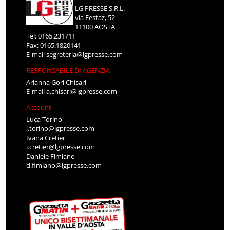
LG PRESSE S.R.L.
via Festaz, 52
11100 AOSTA
Tel: 0165.231711
Fax: 0165.1820141
E-mail
segreteria@lgpresse.com
RESPONSABILE DI AGENZIA
Arianna Gori Chisari
E-mail
a.chisari@lgpresse.com
Account
Luca Torino
l.torino@lgpresse.com
Ivana Cretier
i.cretier@lgpresse.com
Daniele Fimiano
d.fimiano@lgpresse.com