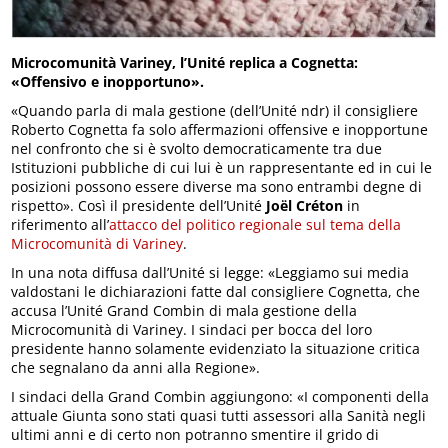
Microcomunità Variney, l’Unité replica a Cognetta:
«Offensivo e inopportuno».
«Quando parla di mala gestione (dell’Unité ndr) il consigliere
Roberto Cognetta fa solo affermazioni offensive e inopportune
nel confronto che si è svolto democraticamente tra due
Istituzioni pubbliche di cui lui è un rappresentante ed in cui le
posizioni possono essere diverse ma sono entrambi degne di
rispetto». Così il presidente dell’Unité
Joël Créton
in
riferimento all’
attacco del politico regionale sul tema della
Microcomunità di Variney
.
In una nota diffusa dall’Unité si legge: «Leggiamo sui media
valdostani le dichiarazioni fatte dal consigliere Cognetta, che
accusa l’Unité Grand Combin di mala gestione della
Microcomunità di Variney. I sindaci per bocca del loro
presidente hanno solamente evidenziato la situazione critica
che segnalano da anni alla Regione».
I sindaci della Grand Combin aggiungono: «I componenti della
attuale Giunta sono stati quasi tutti assessori alla Sanità negli
ultimi anni e di certo non potranno smentire il grido di