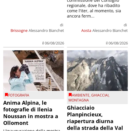
commissione del Consiglio
regionale, dove ha ribadito
come l'iter, al momento, sia
ancora ferm...
di
di
Brissogne
Alessandro Bianchet
Aosta
Alessandro Bianchet
il 06/08/2026
il 06/08/2026
FOTOGRAFIA
AMBIENTE
,
GHIACCIAI
,
MONTAGNA
Anima Alpina, le
Ghiacciaio
fotografie di Ilenia
Planpincieux,
Noussan in mostra a
riapertura diurna
Ollomont
della strada della Val
L'inaugurazione della mostra