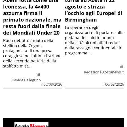
Abelli lotta come una
torna ad Aosta il 22
leonessa, la 4×400
agosto e strizza
azzurra firma il
l’occhio agli Europei di
primato nazionale, ma
Birmingham
resta fuori dalla finale
La speranza degli
dei Mondiali Under 20
organizzatori è di portare sulla
pedana del salotto buono
Buon debutto iridato della
della città alcuni atleti reduci
stellina della Cogne,
dalla rassegna continentale in
protagonista di una prova
programma ...
coraggiosa nell'ultima frazione
della seconda batteria della
staffetta mist...
di
Redazione Aostanews.it
di
Davide Pellegrino
il 06/08/2026
il 06/08/2026