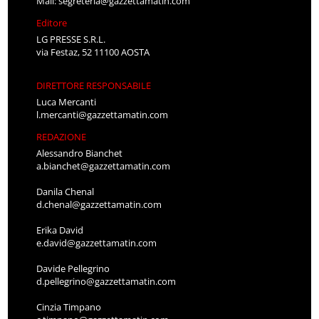
Mail:
segreteria@gazzettamatin.com
Editore
LG PRESSE S.R.L.
via Festaz, 52 11100 AOSTA
DIRETTORE RESPONSABILE
Luca Mercanti
l.mercanti@gazzettamatin.com
REDAZIONE
Alessandro Bianchet
a.bianchet@gazzettamatin.com
Danila Chenal
d.chenal@gazzettamatin.com
Erika David
e.david@gazzettamatin.com
Davide Pellegrino
d.pellegrino@gazzettamatin.com
Cinzia Timpano