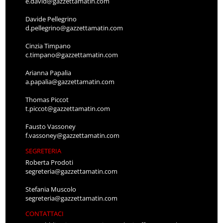
e.david@gazzettamatin.com
Davide Pellegrino
d.pellegrino@gazzettamatin.com
Cinzia Timpano
c.timpano@gazzettamatin.com
Arianna Papalia
a.papalia@gazzettamatin.com
Thomas Piccot
t.piccot@gazzettamatin.com
Fausto Vassoney
f.vassoney@gazzettamatin.com
SEGRETERIA
Roberta Prodoti
segreteria@gazzettamatin.com
Stefania Muscolo
segreteria@gazzettamatin.com
CONTATTACI