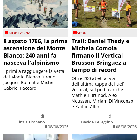
MONTAGNA
SPORT
8 agosto 1786, la prima
Trail: Daniel Thedy e
ascensione del Monte
Michela Comola
Bianco: 240 anni fa
firmano il Vertical
nasceva l’alpinismo
Brusson-Bringuez a
tempo di record
I primi a raggiungere la vetta
del Monte Bianco furono
Oltre 200 atleti al via
Jacques Balmat e Michel
dell'ultima tappa del Défì
Gabriel Paccard
Vertical, sul podio anche
Mathieu Brunod, Alex
Noussan, Miriam Di Vincenzo
e Kaitlin Allen
di
di
Cinzia Timpano
Davide Pellegrino
il 08/08/2026
il 08/08/2026