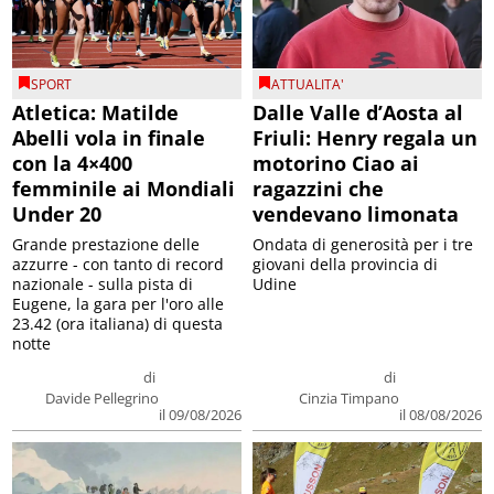
SPORT
ATTUALITA'
Atletica: Matilde
Dalle Valle d’Aosta al
Abelli vola in finale
Friuli: Henry regala un
con la 4×400
motorino Ciao ai
femminile ai Mondiali
ragazzini che
Under 20
vendevano limonata
Grande prestazione delle
Ondata di generosità per i tre
azzurre - con tanto di record
giovani della provincia di
nazionale - sulla pista di
Udine
Eugene, la gara per l'oro alle
23.42 (ora italiana) di questa
notte
di
di
Davide Pellegrino
Cinzia Timpano
il 09/08/2026
il 08/08/2026