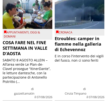
APPUNTAMENTI
,
OGGI &
CRONACA
DOMANI
Etroubles: camper in
COSA FARE NEL FINE
fiamme nella galleria
SETTIMANA IN VALLE
di Echevennoz
D’AOSTA
E in corso l'intervento dei vigili
SABATO 8 AGOSTO ALLEIN –
del fuoco, non ci sono feriti
All’area verde Le Plan-de-
Clavel prosegue “ItinerDante”,
le letture dantesche, con la
partecipazione di Antonello
Pistritto (...
di
di
gazzettamatin
Cinzia Timpano
il 07/08/2026
il 07/08/2026