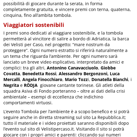
possibilità di giocare durante la serata, in forma
completamente gratuita, e vincere premi con terna, quaterna,
cinquina, fino all’ambita tombola.
Viaggiatori sostenibili
I premi sono dedicati al viaggiare sostenibile, e la tombola
permetterà al vincitore di salire a bordo di Adriatica, la barca
dei Velisti per Caso, nel progetto: “mare nostrum da
proteggere”. Ogni numero estratto si riferirà naturalmente a
un tema che riguarda l’ambiente. Per ogni numero sarà
lanciato un breve video esplicativo, interpretato da amici e
complici: tra gli altri,
Antonino Canavacciuolo
,
Giobbe
Covatta
,
Benedetta Rossi
,
Alessandro Bergonzoni,
Luca
Mercalli
,
Angela Finocchiaro
,
Mario Tozz
i,
Donatella Bianchi
, i
Negrita
e
RÖDJA
giovane cantante torinese. Gli atleti della
squadra Asiva di Fondo porteranno – oltre ai dati della crisi
ambientale – esempi di eccellenza che indichino
comportamenti virtuosi.
L’evento Tombola per l’ambiente è a scopo benefico e si potrà
seguire anche in diretta streaming sul sito La Repubblica.it;
tutto il materiale e i video proiettati saranno disponibili dopo
l’evento sul sito di Velistipercaso.it. Visitando il sito si potrà
giocare con i propri amici e parenti: cliccando sui numeri