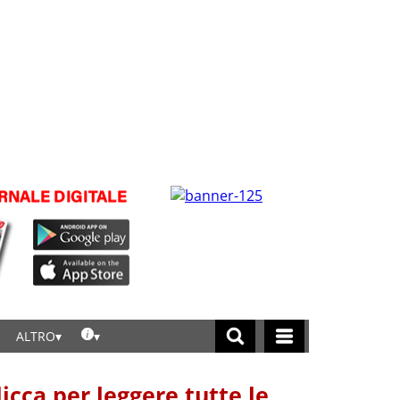
ALTRO
licca per leggere tutte le