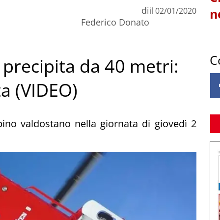
di
il
02/01/2020
n
Federico Donato
C
 precipita da 40 metri:
ta (VIDEO)
ino valdostano nella giornata di giovedì 2