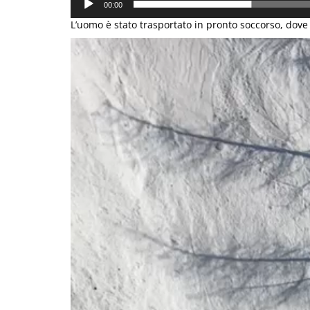
00:00
L’uomo è stato trasportato in pronto soccorso, dove 
Video
Player