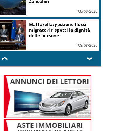
il 08/08/2026
Spagna: da oggi controlli sui
viaggiatori dall’Italia
il 08/08/2026
❮
❯