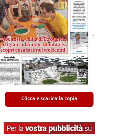
Clicca e scarica la copia