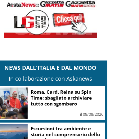
NEWS DALL'ITALIA E DAL MONDO
In collaborazione con Askanews
Marcinelle, Meloni: rinnovato
impegno a difesa di lavoro,
libertà, dignità
il 08/08/2026
“OltreGusto Oltrepo Terra di
Pinot Nero” debutta a Voghera