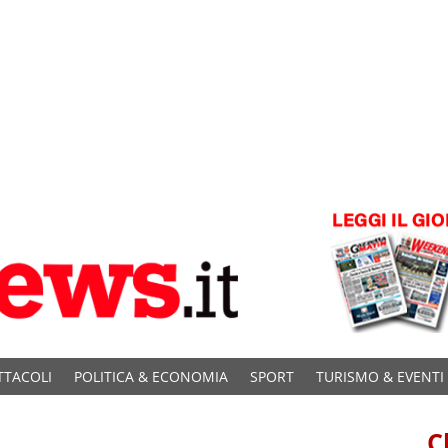
TTACOLI
POLITICA & ECONOMIA
SPORT
TURISMO & EVENTI
C