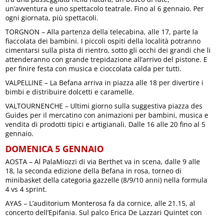
un’avventura e uno spettacolo teatrale. Fino al 6 gennaio. Per
ogni giornata, più spettacoli.
TORGNON – Alla partenza della telecabina, alle 17, parte la
fiaccolata dei bambini. I piccoli ospiti della località potranno
cimentarsi sulla pista di rientro, sotto gli occhi dei grandi che li
attenderanno con grande trepidazione all’arrivo del pistone. E
per finire festa con musica e cioccolata calda per tutti.
VALPELLINE – La Befana arriva in piazza alle 18 per divertire i
bimbi e distribuire dolcetti e caramelle.
VALTOURNENCHE – Ultimi giorno sulla suggestiva piazza des
Guides per il mercatino con animazioni per bambini, musica e
vendita di prodotti tipici e artigianali. Dalle 16 alle 20 fino al 5
gennaio.
DOMENICA 5 GENNAIO
AOSTA – Al PalaMiozzi di via Berthet va in scena, dalle 9 alle
18, la seconda edizione della Befana in rosa, torneo di
minibasket della categoria gazzelle (8/9/10 anni) nella formula
4 vs 4 sprint.
AYAS – L’auditorium Monterosa fa da cornice, alle 21.15, al
concerto dell’Epifania. Sul palco Erica De Lazzari Quintet con