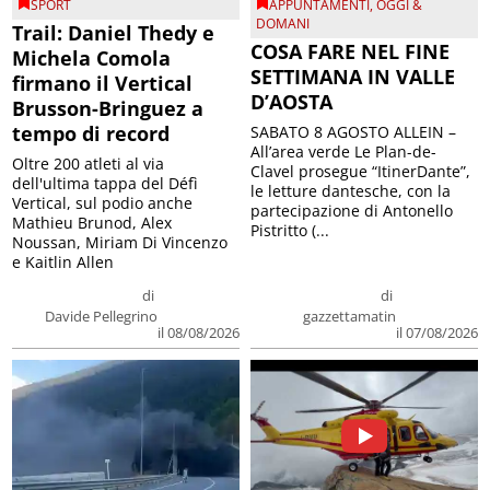
SPORT
APPUNTAMENTI
,
OGGI &
DOMANI
Trail: Daniel Thedy e
COSA FARE NEL FINE
Michela Comola
SETTIMANA IN VALLE
firmano il Vertical
D’AOSTA
Brusson-Bringuez a
tempo di record
SABATO 8 AGOSTO ALLEIN –
All’area verde Le Plan-de-
Oltre 200 atleti al via
Clavel prosegue “ItinerDante”,
dell'ultima tappa del Défì
le letture dantesche, con la
Vertical, sul podio anche
partecipazione di Antonello
Mathieu Brunod, Alex
Pistritto (...
Noussan, Miriam Di Vincenzo
e Kaitlin Allen
di
di
Davide Pellegrino
gazzettamatin
il 08/08/2026
il 07/08/2026