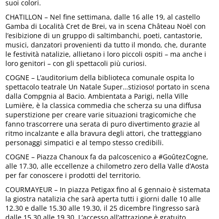
suoi colori.
CHATILLON – Nel fine settimana, dalle 16 alle 19, al castello
Gamba di Località Cret de Brei, va in scena Château Noël con
l’esibizione di un gruppo di saltimbanchi, poeti, cantastorie,
musici, danzatori provenienti da tutto il mondo, che, durante
le festività natalizie, allietano i loro piccoli ospiti – ma anche i
loro genitori – con gli spettacoli più curiosi.
COGNE – L’auditorium della biblioteca comunale ospita lo
spettacolo teatrale Un Natale Super…stizioso! portato in scena
dalla Compgnia al Bacio. Ambientata a Parigi, nella Ville
Lumière, è la classica commedia che scherza su una diffusa
superstizione per creare varie situazioni tragicomiche che
fanno trascorrere una serata di puro divertimento grazie al
ritmo incalzante e alla bravura degli attori, che tratteggiano
personaggi simpatici e al tempo stesso credibili.
COGNE – Piazza Chanoux fa da palcoscenico a #GoûtezCogne,
alle 17.30, alle eccellenze a chilometro zero della Valle d’Aosta
per far conoscere i prodotti del territorio.
COURMAYEUR – In piazza Petigax fino al 6 gennaio è sistemata
la giostra natalizia che sarà aperta tutti i giorni dalle 10 alle
12.30 e dalle 15.30 alle 19.30, il 25 dicembre l’ingresso sarà
dalle 15.30 alle 19.30. L’accesso all’attrazione è gratuito.