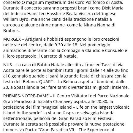
concerto O magnum mysterium del Coro Polifonico di Aosta.
Durante il concerto saranno proposti brani come Dixit Maria
del tedesco Hans Leo Hassler e Beata Viscera dell’inglese
William Byrd, ma anche canti della tradizione natalizia
europea e alcune ninne nanne, come la Ninna Nanna di
Brahms.
MORGEX – Artigiani e hobbisti espongono le loro creazioni
nelle vie del centro, dalle 9.30 alle 18. Nel pomeriggio
animazione itinerante con la Compagnia Claudio e Consuelo e
il loro spettacolo Il Carretto di Natale.
NUS – La casa di Babbo Natale allestita al museo Tassi di via
Aosta pare le porte ai bambini tutti i giorni dalle 14 alle 20 fino
al 6 gennaio quando ci sarà la grande festa di chiusura con la
festa dell Befana. QUART – La Befana aspetta i bambini, dalle
20, a Spassilandia per fare tanti divertentissimi giochi insieme.
RHEMES-NOTRE-DAME – Il Centro Visitatori del Parco Nazionale
Gran Paradiso di località Chanavey ospita, alle 20.30, la
proiezione del film ”Magical Island – Life on the largest volcanic
island in the world” la vita nell’aspra e selvaggia Islanda
settentrionale, pellicola del Gran Paradiso Film Festival.
Durante la serata sarà possibile provare la nuova postazione
immersiva Pacta: “Gran Paradiso VR – The Experience of