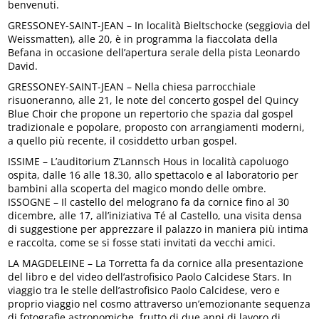
benvenuti.
GRESSONEY-SAINT-JEAN – In località Bieltschocke (seggiovia del
Weissmatten), alle 20, è in programma la fiaccolata della
Befana in occasione dell’apertura serale della pista Leonardo
David.
GRESSONEY-SAINT-JEAN – Nella chiesa parrocchiale
risuoneranno, alle 21, le note del concerto gospel del Quincy
Blue Choir che propone un repertorio che spazia dal gospel
tradizionale e popolare, proposto con arrangiamenti moderni,
a quello più recente, il cosiddetto urban gospel.
ISSIME – L’auditorium Z’Lannsch Hous in località capoluogo
ospita, dalle 16 alle 18.30, allo spettacolo e al laboratorio per
bambini alla scoperta del magico mondo delle ombre.
ISSOGNE – Il castello del melograno fa da cornice fino al 30
dicembre, alle 17, all’iniziativa Té al Castello, una visita densa
di suggestione per apprezzare il palazzo in maniera più intima
e raccolta, come se si fosse stati invitati da vecchi amici.
LA MAGDELEINE – La Torretta fa da cornice alla presentazione
del libro e del video dell’astrofisico Paolo Calcidese Stars. In
viaggio tra le stelle dell’astrofisico Paolo Calcidese, vero e
proprio viaggio nel cosmo attraverso un’emozionante sequenza
di fotografie astronomiche, frutto di due anni di lavoro di