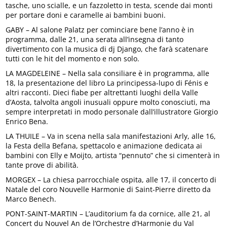
tasche, uno scialle, e un fazzoletto in testa, scende dai monti
per portare doni e caramelle ai bambini buoni.
GABY – Al salone Palatz per cominciare bene l’anno è in
programma, dalle 21, una serata all’insegna di tanto
divertimento con la musica di dj Django, che farà scatenare
tutti con le hit del momento e non solo.
LA MAGDELEINE – Nella sala consiliare è in programma, alle
18, la presentazione del libro La principessa-lupo di Fénis e
altri racconti. Dieci fiabe per altrettanti luoghi della Valle
d’Aosta, talvolta angoli inusuali oppure molto conosciuti, ma
sempre interpretati in modo personale dall’illustratore Giorgio
Enrico Bena.
LA THUILE – Va in scena nella sala manifestazioni Arly, alle 16,
la Festa della Befana, spettacolo e animazione dedicata ai
bambini con Elly e Moijto, artista “pennuto” che si cimenterà in
tante prove di abilità.
MORGEX – La chiesa parrocchiale ospita, alle 17, il concerto di
Natale del coro Nouvelle Harmonie di Saint-Pierre diretto da
Marco Benech.
PONT-SAINT-MARTIN – L’auditorium fa da cornice, alle 21, al
Concert du Nouvel An de l’Orchestre d’Harmonie du Val