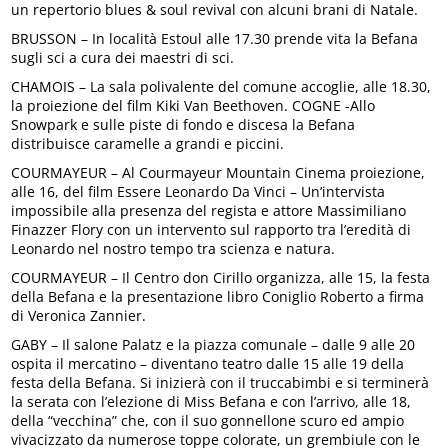
un repertorio blues & soul revival con alcuni brani di Natale.
BRUSSON – In località Estoul alle 17.30 prende vita la Befana
sugli sci a cura dei maestri di sci.
CHAMOIS – La sala polivalente del comune accoglie, alle 18.30,
la proiezione del film Kiki Van Beethoven. COGNE -Allo
Snowpark e sulle piste di fondo e discesa la Befana
distribuisce caramelle a grandi e piccini.
COURMAYEUR – Al Courmayeur Mountain Cinema proiezione,
alle 16, del film Essere Leonardo Da Vinci – Un’intervista
impossibile alla presenza del regista e attore Massimiliano
Finazzer Flory con un intervento sul rapporto tra l’eredità di
Leonardo nel nostro tempo tra scienza e natura.
COURMAYEUR – Il Centro don Cirillo organizza, alle 15, la festa
della Befana e la presentazione libro Coniglio Roberto a firma
di Veronica Zannier.
GABY – Il salone Palatz e la piazza comunale – dalle 9 alle 20
ospita il mercatino – diventano teatro dalle 15 alle 19 della
festa della Befana. Si inizierà con il truccabimbi e si terminerà
la serata con l’elezione di Miss Befana e con l’arrivo, alle 18,
della “vecchina” che, con il suo gonnellone scuro ed ampio
vivacizzato da numerose toppe colorate, un grembiule con le