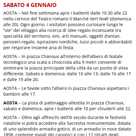
SABATO 4 GENNAIO
AOSTA – Nel fine settimana apre i battenti dalle 10.30 alle 22
nella cornice del Teatro romano il Marché Vert Noël (domenica
alle 20). Ogni giorno, i visitatori possono curiosare lungo le
“vie” del villaggio alla ricerca di idee regalo inconsuete tra
specialità del territorio, vini, arti manuali, oggetti d’antan,
pensieri-regalo, ispirazioni nordiche, lussi piccoli e abbordabili
per respirare insieme aria di festa.
AOSTA – In piazza Chanoux all’interno dell’albero di Natale
tecnologico una scala a chiocciola alta 9 metri consente di
ammirare la piazza principale della città da un punto di vista
differente. Sabato e domenica: dalle 10 alle 13; dalle 16 alle 17
e dalle 19 alle 20.
AOSTA – Le favole sotto l’albero in piazza Chanoux aspettano i
bambini alle 17.
AOSTA
– La pista di pattinaggio allestita in piazza Chanoux,
sabato e domenica, apre i battenti alle 10 per chiuderli alle 22.
AOSTA – Oltre agli affreschi dell’XI secolo durante le festività
natalizie si potrà accedere alla Sacrestia monumentale, dotata
di uno splendido armadio gotico, di un armadio in noce datato
1858, contente piviali dei canonici e con i 12 ritratti degli