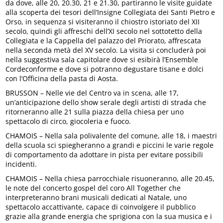
da dove, alle 20, 20.30, 21 e 21.30, partiranno le visite guidate
alla scoperta dei tesori dell’Insigne Collegiata dei Santi Pietro e
Orso, in sequenza si visiteranno il chiostro istoriato del XII
secolo, quindi gli affreschi dell’XI secolo nel sottotetto della
Collegiata e la Cappella del palazzo del Priorato, affrescata
nella seconda metà del XV secolo. La visita si concluderà poi
nella suggestiva sala capitolare dove si esibirà l’Ensemble
Cordeconforme e dove si potranno degustare tisane e dolci
con l’Officina della pasta di Aosta.
BRUSSON – Nelle vie del Centro va in scena, alle 17,
un’anticipazione dello show serale degli artisti di strada che
ritorneranno alle 21 sulla piazza della chiesa per uno
spettacolo di circo, giocoleria e fuoco.
CHAMOIS – Nella sala polivalente del comune, alle 18, i maestri
della scuola sci spiegheranno a grandi e piccini le varie regole
di comportamento da adottare in pista per evitare possibili
incidenti.
CHAMOIS – Nella chiesa parrocchiale risuoneranno, alle 20.45,
le note del concerto gospel del coro All Together che
interpreteranno brani musicali dedicati al Natale, uno
spettacolo accattivante, capace di coinvolgere il pubblico
grazie alla grande energia che sprigiona con la sua musica e i