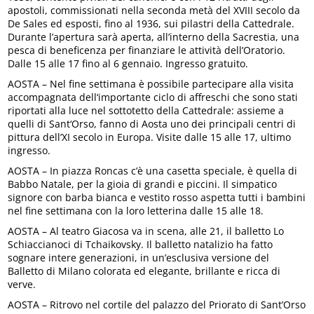
apostoli, commissionati nella seconda metà del XVIII secolo da
De Sales ed esposti, fino al 1936, sui pilastri della Cattedrale.
Durante l’apertura sarà aperta, all’interno della Sacrestia, una
pesca di beneficenza per finanziare le attività dell’Oratorio.
Dalle 15 alle 17 fino al 6 gennaio. Ingresso gratuito.
AOSTA – Nel fine settimana è possibile partecipare alla visita
accompagnata dell‘importante ciclo di affreschi che sono stati
riportati alla luce nel sottotetto della Cattedrale: assieme a
quelli di Sant‘Orso, fanno di Aosta uno dei principali centri di
pittura dell’XI secolo in Europa. Visite dalle 15 alle 17, ultimo
ingresso.
AOSTA – In piazza Roncas c’è una casetta speciale, è quella di
Babbo Natale, per la gioia di grandi e piccini. Il simpatico
signore con barba bianca e vestito rosso aspetta tutti i bambini
nel fine settimana con la loro letterina dalle 15 alle 18.
AOSTA – Al teatro Giacosa va in scena, alle 21, il balletto Lo
Schiaccianoci di Tchaikovsky. Il balletto natalizio ha fatto
sognare intere generazioni, in un’esclusiva versione del
Balletto di Milano colorata ed elegante, brillante e ricca di
verve.
AOSTA – Ritrovo nel cortile del palazzo del Priorato di Sant’Orso