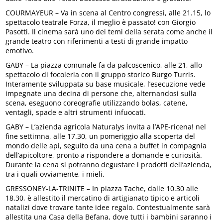
COURMAYEUR – Va in scena al Centro congressi, alle 21.15, lo
spettacolo teatrale Forza, il meglio è passato! con Giorgio
Pasotti. Il cinema sarà uno dei temi della serata come anche il
grande teatro con riferimenti a testi di grande impatto
emotivo.
GABY – La piazza comunale fa da palcoscenico, alle 21, allo
spettacolo di focoleria con il gruppo storico Burgo Turris.
Interamente sviluppata su base musicale, l’esecuzione vede
impegnate una decina di persone che, alternandosi sulla
scena, eseguono coreografie utilizzando bolas, catene,
ventagli, spade e altri strumenti infuocati.
GABY – L’azienda agricola Naturalys invita a l’APE-ricena! nel
fine settimna, alle 17.30, un pomeriggio alla scoperta del
mondo delle api, seguito da una cena a buffet in compagnia
dell’apicoltore, pronto a rispondere a domande e curiosità.
Durante la cena si potranno degustare i prodotti dell’azienda,
tra i quali ovviamente, i mieli.
GRESSONEY-LA-TRINITE – In piazza Tache, dalle 10.30 alle
18.30, è allestito il mercatino di artigianato tipico e articoli
natalizi dove trovare tante idee regalo. Contestualmente sarà
allestita una Casa della Befana, dove tutti i bambini saranno i