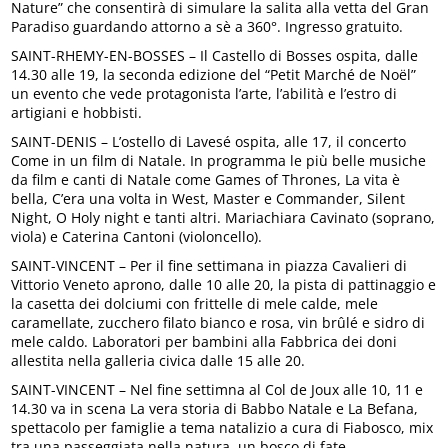
Nature” che consentirà di simulare la salita alla vetta del Gran
Paradiso guardando attorno a sè a 360°. Ingresso gratuito.
SAINT-RHEMY-EN-BOSSES – Il Castello di Bosses ospita, dalle
14.30 alle 19, la seconda edizione del “Petit Marché de Noël”
un evento che vede protagonista l’arte, l’abilità e l’estro di
artigiani e hobbisti.
SAINT-DENIS – L’ostello di Lavesé ospita, alle 17, il concerto
Come in un film di Natale. In programma le più belle musiche
da film e canti di Natale come Games of Thrones, La vita è
bella, C’era una volta in West, Master e Commander, Silent
Night, O Holy night e tanti altri. Mariachiara Cavinato (soprano,
viola) e Caterina Cantoni (violoncello).
SAINT-VINCENT – Per il fine settimana in piazza Cavalieri di
Vittorio Veneto aprono, dalle 10 alle 20, la pista di pattinaggio e
la casetta dei dolciumi con frittelle di mele calde, mele
caramellate, zucchero filato bianco e rosa, vin brûlé e sidro di
mele caldo. Laboratori per bambini alla Fabbrica dei doni
allestita nella galleria civica dalle 15 alle 20.
SAINT-VINCENT – Nel fine settimna al Col de Joux alle 10, 11 e
14.30 va in scena La vera storia di Babbo Natale e La Befana,
spettacolo per famiglie a tema natalizio a cura di Fiabosco, mix
tra una passeggiata nella natura, un bosco di fate,