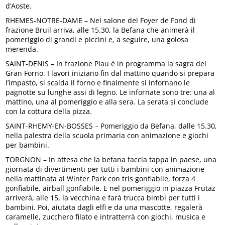
d’Aoste.
RHEMES-NOTRE-DAME – Nel salone del Foyer de Fond di
frazione Bruil arriva, alle 15.30, la Befana che animerà il
pomeriggio di grandi e piccini e, a seguire, una golosa
merenda.
SAINT-DENIS – In frazione Plau è in programma la sagra del
Gran Forno. I lavori iniziano fin dal mattino quando si prepara
l’impasto, si scalda il forno e finalmente si infornano le
pagnotte su lunghe assi di legno. Le infornate sono tre: una al
mattino, una al pomeriggio e alla sera. La serata si conclude
con la cottura della pizza.
SAINT-RHEMY-EN-BOSSES – Pomeriggio da Befana, dalle 15.30,
nella palestra della scuola primaria con animazione e giochi
per bambini.
TORGNON – In attesa che la befana faccia tappa in paese, una
giornata di divertimenti per tutti i bambini con animazione
nella mattinata al Winter Park con tris gonfiabile, forza 4
gonfiabile, airball gonfiabile. E nel pomeriggio in piazza Frutaz
arriverà, alle 15, la vecchina e farà trucca bimbi per tutti i
bambini. Poi, aiutata dagli elfi e da una mascotte, regalerà
caramelle, zucchero filato e intratterrà con giochi, musica e