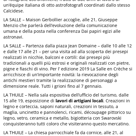
un’équipe italiana di otto astrofotografi coordinati dallo stesso
Calcidese.
LA SALLE – Maison Gerbollier accoglie, alle 21, Giuseppe
Menzio che parlerà dell’evoluzione della comunicazione
umana e della posta nella conferenza Dai papiri egizi alle
astronavi.
LA SALLE – Partenza dalla piaza Jean Domaine – dalle 10 alle 12
e dalle 17 alle 21 – per una visita ad alla scoperta dei presepi
realizzati in nicchie, balconi e cortili: dai presepi più
tradizionali a quelli più estrosi e originali realizzati con pietre,
pigne e fiaschi di vino. Per l’ edizione 2019 La Salle en Crèche si
arricchisce di un’importante novità: la rievocazione degli
antichi mestieri tramite la realizzazione di personaggi a
dimensione reale. Tutti i grioni fino al 7 gennaio.
LA THUILE – Nella sala espositiva dell’ufficio del turismo, dalle
15 alle 19, esposizione di
lavori di
artigiani locali
. Creazioni in
legno e corteccia, saponi naturali, creazioni in tessuto, a
maglia, uncinetto e pannolenci, ricami, découpage pittorico su
legno, vetro, ceramica e metallo, bigiotteria con Swarovski
conquisteranno tutti coloro che visiteranno questo mercatino.
LA THUILE – La chiesa parrocchiale fa da cornice, alle 21, al