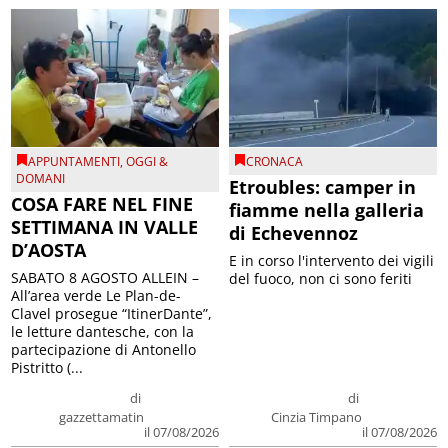
APPUNTAMENTI
,
OGGI &
CRONACA
DOMANI
Etroubles: camper in
COSA FARE NEL FINE
fiamme nella galleria
SETTIMANA IN VALLE
di Echevennoz
D’AOSTA
E in corso l'intervento dei vigili
SABATO 8 AGOSTO ALLEIN –
del fuoco, non ci sono feriti
All’area verde Le Plan-de-
Clavel prosegue “ItinerDante”,
le letture dantesche, con la
partecipazione di Antonello
Pistritto (...
di
di
gazzettamatin
Cinzia Timpano
il 07/08/2026
il 07/08/2026