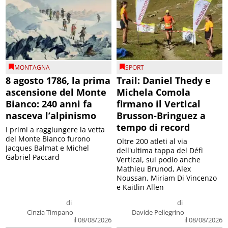
MONTAGNA
SPORT
8 agosto 1786, la prima
Trail: Daniel Thedy e
ascensione del Monte
Michela Comola
Bianco: 240 anni fa
firmano il Vertical
nasceva l’alpinismo
Brusson-Bringuez a
tempo di record
I primi a raggiungere la vetta
del Monte Bianco furono
Oltre 200 atleti al via
Jacques Balmat e Michel
dell'ultima tappa del Défì
Gabriel Paccard
Vertical, sul podio anche
Mathieu Brunod, Alex
Noussan, Miriam Di Vincenzo
e Kaitlin Allen
di
di
Cinzia Timpano
Davide Pellegrino
il 08/08/2026
il 08/08/2026