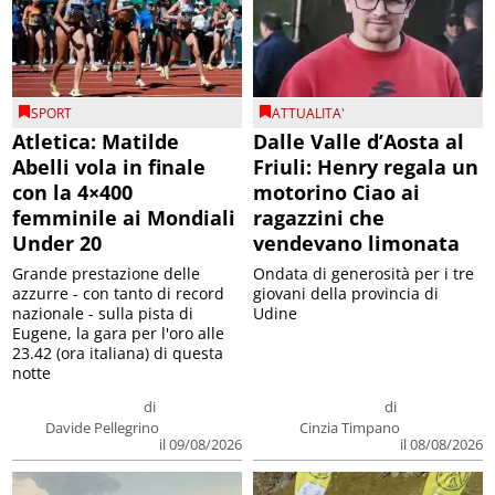
SPORT
ATTUALITA'
Atletica: Matilde
Dalle Valle d’Aosta al
Abelli vola in finale
Friuli: Henry regala un
con la 4×400
motorino Ciao ai
femminile ai Mondiali
ragazzini che
Under 20
vendevano limonata
Grande prestazione delle
Ondata di generosità per i tre
azzurre - con tanto di record
giovani della provincia di
nazionale - sulla pista di
Udine
Eugene, la gara per l'oro alle
23.42 (ora italiana) di questa
notte
di
di
Davide Pellegrino
Cinzia Timpano
il 09/08/2026
il 08/08/2026