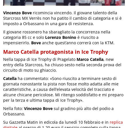
Vincenzo Bove
ricomincia vincendo. Il giovane talento della
Starcross MX Verrès non ha patito il cambio di categoria e si è
imposto a Orbassano in una gara di resistenza.
Il giovane rossonero ha sbaragliato la concorrenza nella
categoria 85 cc e solo
Lorenzo Bonino
è riuscito a
impensierirlo.
Bove
anche quest’anno correrà con la KTM.
Marco Catella protagonista in Ice Trophy
Nella tappa di Ice Trophy di Pragelato
Marco Catella
, new
entry della Starcross, ha chiuso sesto nella seconda prova del
circuito di moto su ghiaccio.
Catella
ha commentato: «Sono riuscito a terminare sesto di
giornata nonostante la pista non fosse molto adatta alle mie
caratteristiche, a causa dell’elevata velocità del tracciato e
alcune chicane pericolose. Mi ritengo soddisfatto e mi preparo
per la terza e ultima tappa di Ice Trophy».
Nella foto:
Vincenzo Bove
sul gradino più alto del podio a
Orbassano.
Su Gazzetta Matin in edicola da lunedì 10 febbraio e in
replica
digitale
al prezzo di 1,20 euro il servizio completo sulla tappa