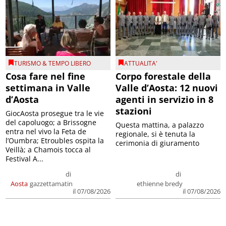
TURISMO & TEMPO LIBERO
ATTUALITA'
Cosa fare nel fine
Corpo forestale della
settimana in Valle
Valle d’Aosta: 12 nuovi
d’Aosta
agenti in servizio in 8
stazioni
GiocAosta prosegue tra le vie
del capoluogo; a Brissogne
Questa mattina, a palazzo
entra nel vivo la Feta de
regionale, si è tenuta la
l’Oumbra; Etroubles ospita la
cerimonia di giuramento
Veillà; a Chamois tocca al
Festival A...
di
di
Aosta
gazzettamatin
ethienne bredy
il 07/08/2026
il 07/08/2026