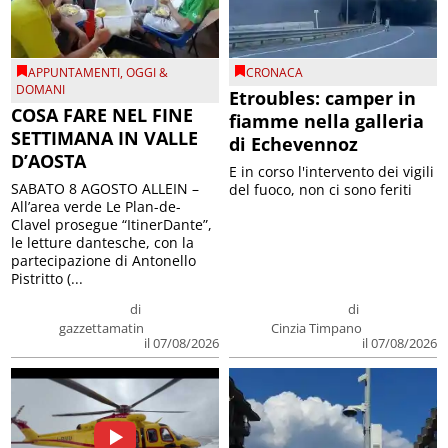
APPUNTAMENTI
,
OGGI &
CRONACA
DOMANI
Etroubles: camper in
COSA FARE NEL FINE
fiamme nella galleria
SETTIMANA IN VALLE
di Echevennoz
D’AOSTA
E in corso l'intervento dei vigili
SABATO 8 AGOSTO ALLEIN –
del fuoco, non ci sono feriti
All’area verde Le Plan-de-
Clavel prosegue “ItinerDante”,
le letture dantesche, con la
partecipazione di Antonello
Pistritto (...
di
di
gazzettamatin
Cinzia Timpano
il 07/08/2026
il 07/08/2026