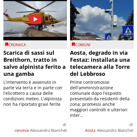
CRONACA
COMUNI
Scarica di sassi sul
Aosta, degrado in via
Breithorn, tratto in
Festaz: installata una
salvo alpinista ferito a
telecamera alla Torre
una gamba
del Lebbroso
L'intervento è avvenuto in
Prime contromosse
parte via terra e in parte con
dell'amministrazione
l'elicottero a causa delle
comunale dopo l'esposto
condizioni meteo. L'alpinista
presentato da residenti della
non ha riportato gravi ferite
zona; promessi anche
maggiori controlli e ulteriori
inter...
di
di
cervinia
Alessandro Bianchet
Aosta
Alessandro Bianchet