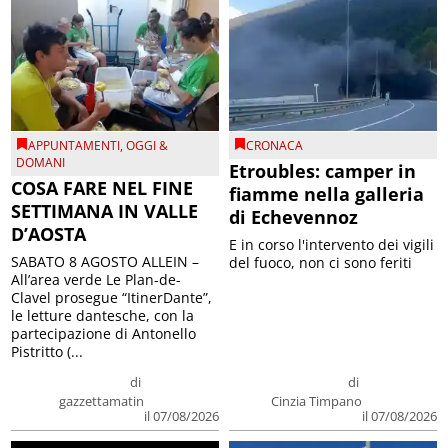
APPUNTAMENTI
,
OGGI &
CRONACA
DOMANI
Etroubles: camper in
COSA FARE NEL FINE
fiamme nella galleria
SETTIMANA IN VALLE
di Echevennoz
D’AOSTA
E in corso l'intervento dei vigili
SABATO 8 AGOSTO ALLEIN –
del fuoco, non ci sono feriti
All’area verde Le Plan-de-
Clavel prosegue “ItinerDante”,
le letture dantesche, con la
partecipazione di Antonello
Pistritto (...
di
di
gazzettamatin
Cinzia Timpano
il 07/08/2026
il 07/08/2026