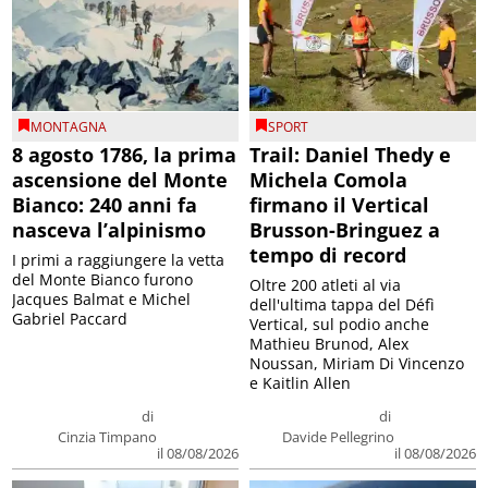
MONTAGNA
SPORT
8 agosto 1786, la prima
Trail: Daniel Thedy e
ascensione del Monte
Michela Comola
Bianco: 240 anni fa
firmano il Vertical
nasceva l’alpinismo
Brusson-Bringuez a
tempo di record
I primi a raggiungere la vetta
del Monte Bianco furono
Oltre 200 atleti al via
Jacques Balmat e Michel
dell'ultima tappa del Défì
Gabriel Paccard
Vertical, sul podio anche
Mathieu Brunod, Alex
Noussan, Miriam Di Vincenzo
e Kaitlin Allen
di
di
Cinzia Timpano
Davide Pellegrino
il 08/08/2026
il 08/08/2026