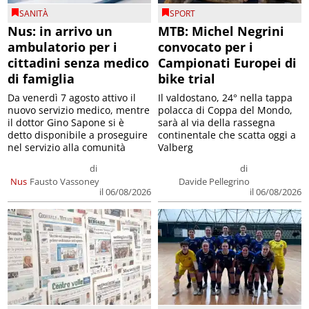
SANITÀ
SPORT
Nus: in arrivo un
MTB: Michel Negrini
ambulatorio per i
convocato per i
cittadini senza medico
Campionati Europei di
di famiglia
bike trial
Da venerdì 7 agosto attivo il
Il valdostano, 24° nella tappa
nuovo servizio medico, mentre
polacca di Coppa del Mondo,
il dottor Gino Sapone si è
sarà al via della rassegna
detto disponibile a proseguire
continentale che scatta oggi a
nel servizio alla comunità
Valberg
di
di
Nus
Fausto Vassoney
Davide Pellegrino
il 06/08/2026
il 06/08/2026