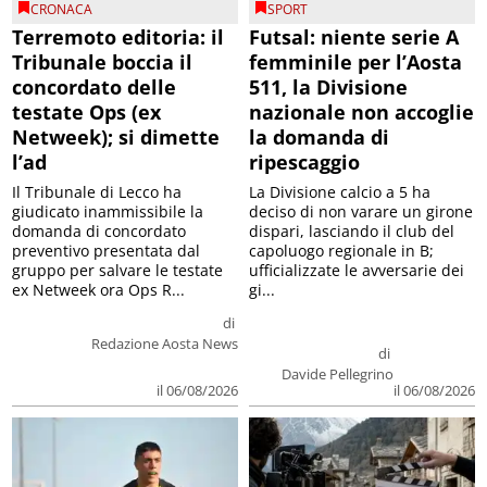
CRONACA
SPORT
Terremoto editoria: il
Futsal: niente serie A
Tribunale boccia il
femminile per l’Aosta
concordato delle
511, la Divisione
testate Ops (ex
nazionale non accoglie
Netweek); si dimette
la domanda di
l’ad
ripescaggio
Il Tribunale di Lecco ha
La Divisione calcio a 5 ha
giudicato inammissibile la
deciso di non varare un girone
domanda di concordato
dispari, lasciando il club del
preventivo presentata dal
capoluogo regionale in B;
gruppo per salvare le testate
ufficializzate le avversarie dei
ex Netweek ora Ops R...
gi...
di
Redazione Aosta News
di
Davide Pellegrino
il 06/08/2026
il 06/08/2026