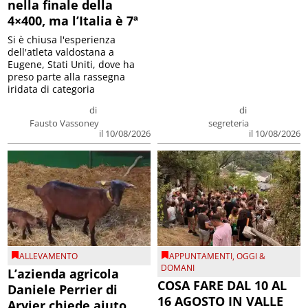
nella finale della
4×400, ma l’Italia è 7ª
Si è chiusa l'esperienza
dell'atleta valdostana a
Eugene, Stati Uniti, dove ha
preso parte alla rassegna
iridata di categoria
di
di
Fausto Vassoney
segreteria
il 10/08/2026
il 10/08/2026
ALLEVAMENTO
APPUNTAMENTI
,
OGGI &
DOMANI
L’azienda agricola
COSA FARE DAL 10 AL
Daniele Perrier di
16 AGOSTO IN VALLE
Arvier chiede aiuto