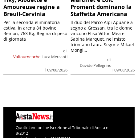
Amoureuse regine a
Proment dominano la
Breuil-Cervinia
Staffetta Americana
Per la seconda eliminatoria
Il duo del Parco Alpi Apuane a
estiva, in arena 84 bovine.
segno a Gressan, tra le donne
Reinon, 763 Kg, Regina di peso
vincono Elisa Vitton Mea e
di giornata
Sabina Marquet, nel misto
trionfano Laura Segor e Mikael
Mongi...
di
Valtournenche
Luca Mercanti
di
Davide Pellegrino
il 09/08/2026
il 09/08/2026
Quotidiano online Iscrizione al Tribunale di Aosta n.
8/2012