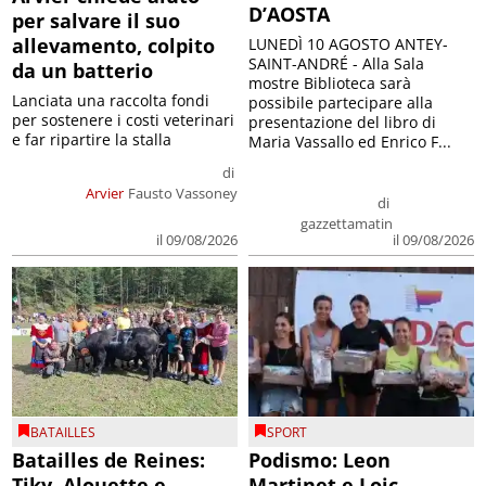
D’AOSTA
per salvare il suo
allevamento, colpito
LUNEDÌ 10 AGOSTO ANTEY-
SAINT-ANDRÉ - Alla Sala
da un batterio
mostre Biblioteca sarà
Lanciata una raccolta fondi
possibile partecipare alla
per sostenere i costi veterinari
presentazione del libro di
e far ripartire la stalla
Maria Vassallo ed Enrico F...
di
Arvier
Fausto Vassoney
di
gazzettamatin
il 09/08/2026
il 09/08/2026
BATAILLES
SPORT
Batailles de Reines:
Podismo: Leon
Tiky, Alouette e
Martinet e Loic