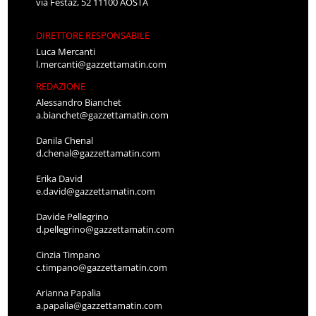
via Festaz, 52 11100 AOSTA
DIRETTORE RESPONSABILE
Luca Mercanti
l.mercanti@gazzettamatin.com
REDAZIONE
Alessandro Bianchet
a.bianchet@gazzettamatin.com
Danila Chenal
d.chenal@gazzettamatin.com
Erika David
e.david@gazzettamatin.com
Davide Pellegrino
d.pellegrino@gazzettamatin.com
Cinzia Timpano
c.timpano@gazzettamatin.com
Arianna Papalia
a.papalia@gazzettamatin.com