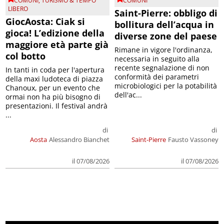
COMUNI
,
TURISMO & TEMPO
COMUNI
LIBERO
Saint-Pierre: obbligo di
GiocAosta: Ciak si
bollitura dell’acqua in
gioca! L’edizione della
diverse zone del paese
maggiore età parte già
Rimane in vigore l'ordinanza,
col botto
necessaria in seguito alla
recente segnalazione di non
In tanti in coda per l'apertura
conformità dei parametri
della maxi ludoteca di piazza
microbiologici per la potabilità
Chanoux, per un evento che
dell'ac...
ormai non ha più bisogno di
presentazioni. Il festival andrà
...
di
di
Aosta
Alessandro Bianchet
Saint-Pierre
Fausto Vassoney
il 07/08/2026
il 07/08/2026