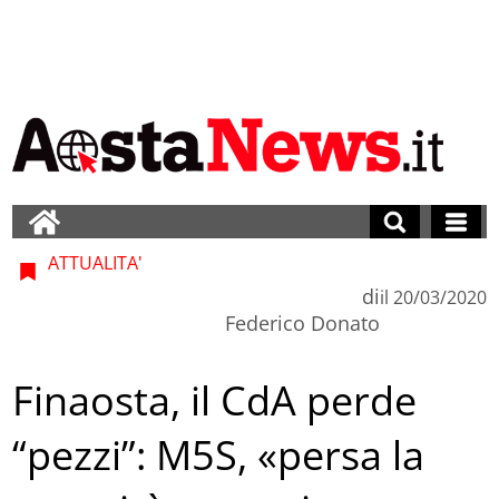
ATTUALITA'
di
il
20/03/2020
Federico Donato
Finaosta, il CdA perde
“pezzi”: M5S, «persa la