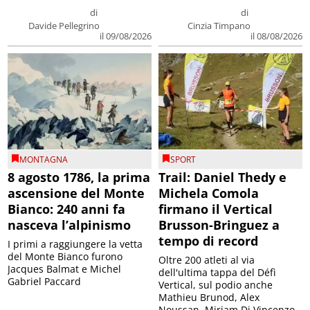
di
di
Davide Pellegrino
Cinzia Timpano
il 09/08/2026
il 08/08/2026
MONTAGNA
SPORT
8 agosto 1786, la prima
Trail: Daniel Thedy e
ascensione del Monte
Michela Comola
Bianco: 240 anni fa
firmano il Vertical
nasceva l’alpinismo
Brusson-Bringuez a
tempo di record
I primi a raggiungere la vetta
del Monte Bianco furono
Oltre 200 atleti al via
Jacques Balmat e Michel
dell'ultima tappa del Défì
Gabriel Paccard
Vertical, sul podio anche
Mathieu Brunod, Alex
Noussan, Miriam Di Vincenzo