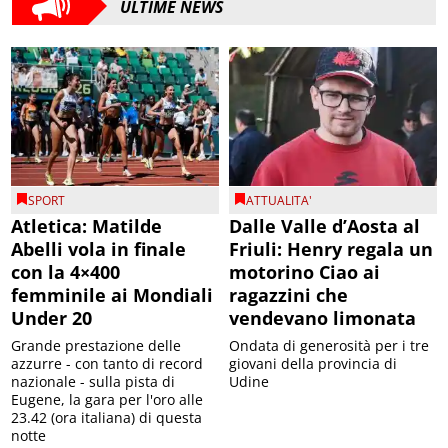
ULTIME NEWS
SPORT
ATTUALITA'
Atletica: Matilde
Dalle Valle d’Aosta al
Abelli vola in finale
Friuli: Henry regala un
con la 4×400
motorino Ciao ai
femminile ai Mondiali
ragazzini che
Under 20
vendevano limonata
Grande prestazione delle
Ondata di generosità per i tre
azzurre - con tanto di record
giovani della provincia di
nazionale - sulla pista di
Udine
Eugene, la gara per l'oro alle
23.42 (ora italiana) di questa
notte