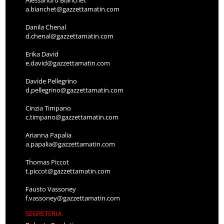
Alessandro Bianchet
a.bianchet@gazzettamatin.com
Danila Chenal
d.chenal@gazzettamatin.com
Erika David
e.david@gazzettamatin.com
Davide Pellegrino
d.pellegrino@gazzettamatin.com
Cinzia Timpano
c.timpano@gazzettamatin.com
Arianna Papalia
a.papalia@gazzettamatin.com
Thomas Piccot
t.piccot@gazzettamatin.com
Fausto Vassoney
f.vassoney@gazzettamatin.com
SEGRETERIA