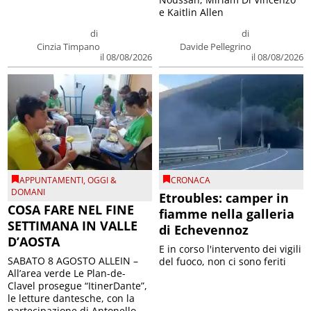
e Kaitlin Allen
di
di
Cinzia Timpano
Davide Pellegrino
il 08/08/2026
il 08/08/2026
APPUNTAMENTI
,
OGGI &
CRONACA
DOMANI
Etroubles: camper in
COSA FARE NEL FINE
fiamme nella galleria
SETTIMANA IN VALLE
di Echevennoz
D’AOSTA
E in corso l'intervento dei vigili
SABATO 8 AGOSTO ALLEIN –
del fuoco, non ci sono feriti
All’area verde Le Plan-de-
Clavel prosegue “ItinerDante”,
le letture dantesche, con la
partecipazione di Antonello