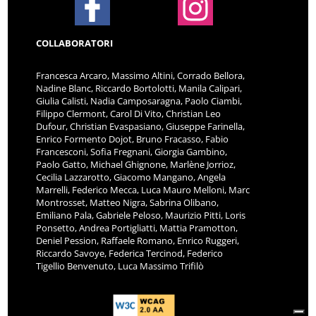
COLLABORATORI
Francesca Arcaro, Massimo Altini, Corrado Bellora,
Nadine Blanc, Riccardo Bortolotti, Manila Calipari,
Giulia Calisti, Nadia Camposaragna, Paolo Ciambi,
Filippo Clermont, Carol Di Vito, Christian Leo
Dufour, Christian Evaspasiano, Giuseppe Farinella,
Enrico Formento Dojot, Bruno Fracasso, Fabio
Francesconi, Sofia Fregnani, Giorgia Gambino,
Paolo Gatto, Michael Ghignone, Marlène Jorrioz,
Cecilia Lazzarotto, Giacomo Mangano, Angela
Marrelli, Federico Mecca, Luca Mauro Melloni, Marc
Montrosset, Matteo Nigra, Sabrina Olibano,
Emiliano Pala, Gabriele Peloso, Maurizio Pitti, Loris
Ponsetto, Andrea Portigliatti, Mattia Pramotton,
Deniel Pession, Raffaele Romano, Enrico Ruggeri,
Riccardo Savoye, Federica Tercinod, Federico
Tigellio Benvenuto, Luca Massimo Trifilò