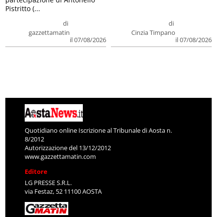
Pistritto (...
di
di
gazzettamatin
Cinzia Timpano
il 07/08/2026
il 07/08/2026
Quotidiano online Iscrizione al Tribunale di Aosta n.
8/2012
Autorizzazione del 13/12/2012
www.gazzettamatin.com
Editore
LG PRESSE S.R.L.
via Festaz, 52 11100 AOSTA