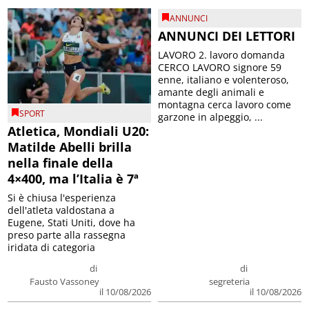
ANNUNCI
ANNUNCI DEI LETTORI
LAVORO 2. lavoro domanda
CERCO LAVORO signore 59
enne, italiano e volenteroso,
amante degli animali e
montagna cerca lavoro come
SPORT
garzone in alpeggio, ...
Atletica, Mondiali U20:
Matilde Abelli brilla
nella finale della
4×400, ma l’Italia è 7ª
Si è chiusa l'esperienza
dell'atleta valdostana a
Eugene, Stati Uniti, dove ha
preso parte alla rassegna
iridata di categoria
di
di
Fausto Vassoney
segreteria
il 10/08/2026
il 10/08/2026