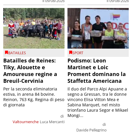
il 09/08/2026
il 09/08/2026
BATAILLES
SPORT
Batailles de Reines:
Podismo: Leon
Tiky, Alouette e
Martinet e Loic
Amoureuse regine a
Proment dominano la
Breuil-Cervinia
Staffetta Americana
Per la seconda eliminatoria
Il duo del Parco Alpi Apuane a
estiva, in arena 84 bovine.
segno a Gressan, tra le donne
Reinon, 763 Kg, Regina di peso
vincono Elisa Vitton Mea e
di giornata
Sabina Marquet, nel misto
trionfano Laura Segor e Mikael
Mongi...
di
Valtournenche
Luca Mercanti
di
Davide Pellegrino