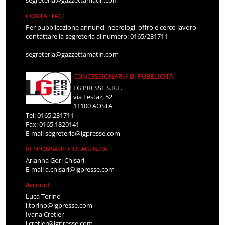
segreteria@gazzettamatin.com
CONTATTACI
Per pubblicazione annunci, necrologi, offro e cerco lavoro,
contattare la segreteria al numero: 0165/231711
segreteria@gazzettamatin.com
CONCESSIONARIA DI PUBBLICITÀ
LG PRESSE S.R.L.
via Festaz, 52
11100 AOSTA
Tel: 0165.231711
Fax: 0165.1820141
E-mail
segreteria@lgpresse.com
RESPONSABILE DI AGENZIA
Arianna Gori Chisari
E-mail
a.chisari@lgpresse.com
Account
Luca Torino
l.torino@lgpresse.com
Ivana Cretier
i.cretier@lgpresse.com