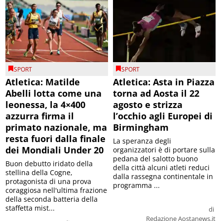
SPORT
SPORT
Atletica: Matilde
Atletica: Asta in Piazza
Abelli lotta come una
torna ad Aosta il 22
leonessa, la 4×400
agosto e strizza
azzurra firma il
l’occhio agli Europei di
primato nazionale, ma
Birmingham
resta fuori dalla finale
La speranza degli
dei Mondiali Under 20
organizzatori è di portare sulla
pedana del salotto buono
Buon debutto iridato della
della città alcuni atleti reduci
stellina della Cogne,
dalla rassegna continentale in
protagonista di una prova
programma ...
coraggiosa nell'ultima frazione
della seconda batteria della
staffetta mist...
di
Redazione Aostanews.it