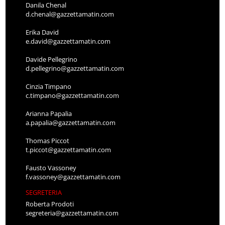
Danila Chenal
d.chenal@gazzettamatin.com
Erika David
e.david@gazzettamatin.com
Davide Pellegrino
d.pellegrino@gazzettamatin.com
Cinzia Timpano
c.timpano@gazzettamatin.com
Arianna Papalia
a.papalia@gazzettamatin.com
Thomas Piccot
t.piccot@gazzettamatin.com
Fausto Vassoney
f.vassoney@gazzettamatin.com
SEGRETERIA
Roberta Prodoti
segreteria@gazzettamatin.com