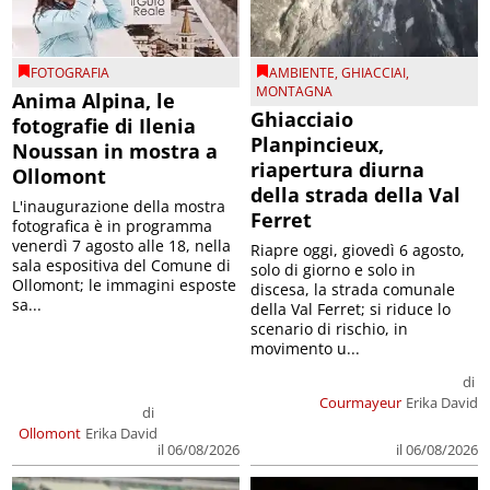
FOTOGRAFIA
AMBIENTE
,
GHIACCIAI
,
MONTAGNA
Anima Alpina, le
Ghiacciaio
fotografie di Ilenia
Planpincieux,
Noussan in mostra a
riapertura diurna
Ollomont
della strada della Val
L'inaugurazione della mostra
Ferret
fotografica è in programma
venerdì 7 agosto alle 18, nella
Riapre oggi, giovedì 6 agosto,
sala espositiva del Comune di
solo di giorno e solo in
Ollomont; le immagini esposte
discesa, la strada comunale
sa...
della Val Ferret; si riduce lo
scenario di rischio, in
movimento u...
di
Courmayeur
Erika David
di
Ollomont
Erika David
il 06/08/2026
il 06/08/2026