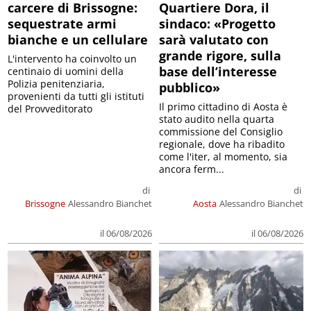
carcere di Brissogne:
Quartiere Dora, il
sequestrate armi
sindaco: «Progetto
bianche e un cellulare
sarà valutato con
grande rigore, sulla
L'intervento ha coinvolto un
base dell’interesse
centinaio di uomini della
Polizia penitenziaria,
pubblico»
provenienti da tutti gli istituti
Il primo cittadino di Aosta è
del Provveditorato
stato audito nella quarta
commissione del Consiglio
regionale, dove ha ribadito
come l'iter, al momento, sia
ancora ferm...
di
di
Brissogne
Alessandro Bianchet
Aosta
Alessandro Bianchet
il 06/08/2026
il 06/08/2026