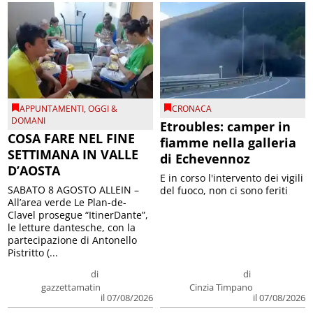
APPUNTAMENTI
,
OGGI &
CRONACA
DOMANI
Etroubles: camper in
COSA FARE NEL FINE
fiamme nella galleria
SETTIMANA IN VALLE
di Echevennoz
D’AOSTA
E in corso l'intervento dei vigili
SABATO 8 AGOSTO ALLEIN –
del fuoco, non ci sono feriti
All’area verde Le Plan-de-
Clavel prosegue “ItinerDante”,
le letture dantesche, con la
partecipazione di Antonello
Pistritto (...
di
di
gazzettamatin
Cinzia Timpano
il 07/08/2026
il 07/08/2026