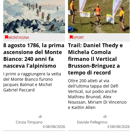
MONTAGNA
SPORT
8 agosto 1786, la prima
Trail: Daniel Thedy e
ascensione del Monte
Michela Comola
Bianco: 240 anni fa
firmano il Vertical
nasceva l’alpinismo
Brusson-Bringuez a
tempo di record
I primi a raggiungere la vetta
del Monte Bianco furono
Oltre 200 atleti al via
Jacques Balmat e Michel
dell'ultima tappa del Défì
Gabriel Paccard
Vertical, sul podio anche
Mathieu Brunod, Alex
Noussan, Miriam Di Vincenzo
e Kaitlin Allen
di
di
Cinzia Timpano
Davide Pellegrino
il 08/08/2026
il 08/08/2026