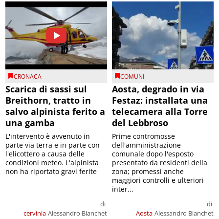
CRONACA
COMUNI
Scarica di sassi sul
Aosta, degrado in via
Breithorn, tratto in
Festaz: installata una
salvo alpinista ferito a
telecamera alla Torre
una gamba
del Lebbroso
L'intervento è avvenuto in
Prime contromosse
parte via terra e in parte con
dell'amministrazione
l'elicottero a causa delle
comunale dopo l'esposto
condizioni meteo. L'alpinista
presentato da residenti della
non ha riportato gravi ferite
zona; promessi anche
maggiori controlli e ulteriori
inter...
di
di
cervinia
Alessandro Bianchet
Aosta
Alessandro Bianchet