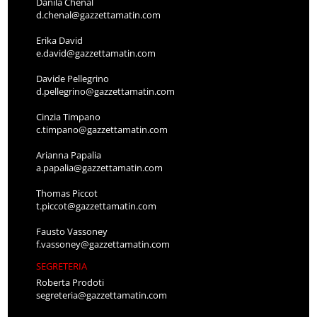
Danila Chenal
d.chenal@gazzettamatin.com
Erika David
e.david@gazzettamatin.com
Davide Pellegrino
d.pellegrino@gazzettamatin.com
Cinzia Timpano
c.timpano@gazzettamatin.com
Arianna Papalia
a.papalia@gazzettamatin.com
Thomas Piccot
t.piccot@gazzettamatin.com
Fausto Vassoney
f.vassoney@gazzettamatin.com
SEGRETERIA
Roberta Prodoti
segreteria@gazzettamatin.com