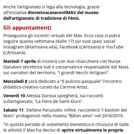
Anche l’artigianato si lega alla tecnologia, grazie
all’iniziativa
#iorestoacasaconilMAV del museo
dell’artigianato di
tradizione di Fénis.
Gli appuntamenti
Proseguono gli incontri virtuali del Mav. Ecco cosa si potrà
seguire questa settimana (dalle 17) sui suoi spazi social:
Instagram (@lartisana.vda), Facebook (L’Artisanà) e YouTube
(L’Artisanà).
Martedi 7 aprile
di inizierà con due chiacchiere con Nurye
Donatoni (direttrice Ivat e conservatrice responsabile del Mav),
sui narratori del territorio, “I grandi Vecchi Artigiani”.
Mercoledì 8
sarà dedicato a “Il pulcino pasquale” l’incontro
didattico-creativo curato da Corinne Artaz.
Venerdi 10
Alessia Duroux spiegherà, sui racconti
sullartigianato, “La Foire de Saint-Ours”.
Sabato 11
: Stefano Parussolo, infine, racconterà “I bastoni del
Main” protagonisti nella mostra “Bâton amis” nel 2018/2019.
“In questo periodo di isolamento domestico e chiusura di tutte
le attività il Mav ha deciso di
aprire virtualmente le proprie