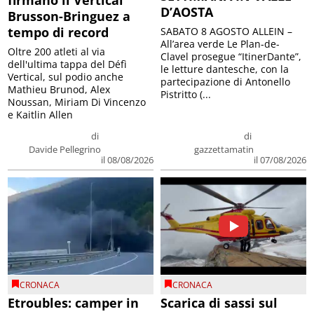
firmano il Vertical
D’AOSTA
Brusson-Bringuez a
tempo di record
SABATO 8 AGOSTO ALLEIN –
All’area verde Le Plan-de-
Oltre 200 atleti al via
Clavel prosegue “ItinerDante”,
dell'ultima tappa del Défì
le letture dantesche, con la
Vertical, sul podio anche
partecipazione di Antonello
Mathieu Brunod, Alex
Pistritto (...
Noussan, Miriam Di Vincenzo
e Kaitlin Allen
di
di
Davide Pellegrino
gazzettamatin
il 08/08/2026
il 07/08/2026
CRONACA
CRONACA
Etroubles: camper in
Scarica di sassi sul