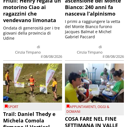
Friuli: Henry regala un
ascensione del Monte
motorino Ciao ai
Bianco: 240 anni fa
ragazzini che
nasceva l’alpinismo
vendevano limonata
I primi a raggiungere la vetta
del Monte Bianco furono
Ondata di generosità per i tre
Jacques Balmat e Michel
giovani della provincia di
Gabriel Paccard
Udine
di
di
Cinzia Timpano
Cinzia Timpano
il 08/08/2026
il 08/08/2026
SPORT
APPUNTAMENTI
,
OGGI &
DOMANI
Trail: Daniel Thedy e
COSA FARE NEL FINE
Michela Comola
SETTIMANA IN VALLE