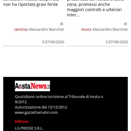
non ha riportato gravi ferite
zona; promessi anche
maggiori controlli e ulteriori
inter...
di
di
cervinia
Alessandro Bianchet
Aosta
Alessandro Bianchet
il 07/08/2026
il 07/08/2026
Quotidiano online Iscrizione al Tribunale di Aosta n.
8/2012
Autorizzazione del 13/12/2012
www.gazzettamatin.com
Editore
LG PRESSE S.R.L.