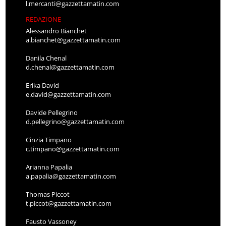
l.mercanti@gazzettamatin.com
REDAZIONE
Alessandro Bianchet
a.bianchet@gazzettamatin.com
Danila Chenal
d.chenal@gazzettamatin.com
Erika David
e.david@gazzettamatin.com
Davide Pellegrino
d.pellegrino@gazzettamatin.com
Cinzia Timpano
c.timpano@gazzettamatin.com
Arianna Papalia
a.papalia@gazzettamatin.com
Thomas Piccot
t.piccot@gazzettamatin.com
Fausto Vassoney