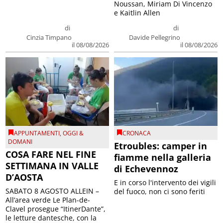
Noussan, Miriam Di Vincenzo
e Kaitlin Allen
di
di
Cinzia Timpano
Davide Pellegrino
il 08/08/2026
il 08/08/2026
APPUNTAMENTI
,
OGGI &
CRONACA
DOMANI
Etroubles: camper in
COSA FARE NEL FINE
fiamme nella galleria
SETTIMANA IN VALLE
di Echevennoz
D’AOSTA
E in corso l'intervento dei vigili
SABATO 8 AGOSTO ALLEIN –
del fuoco, non ci sono feriti
All’area verde Le Plan-de-
Clavel prosegue “ItinerDante”,
le letture dantesche, con la