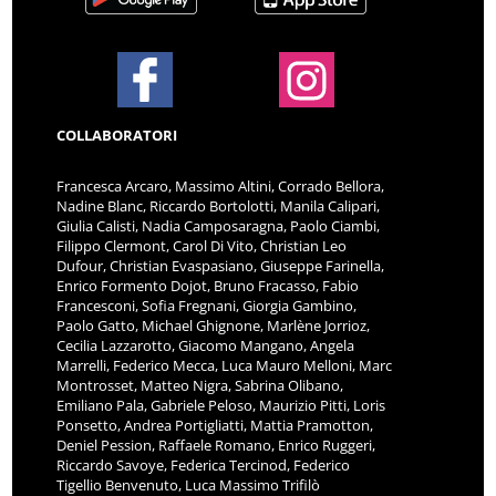
COLLABORATORI
Francesca Arcaro, Massimo Altini, Corrado Bellora,
Nadine Blanc, Riccardo Bortolotti, Manila Calipari,
Giulia Calisti, Nadia Camposaragna, Paolo Ciambi,
Filippo Clermont, Carol Di Vito, Christian Leo
Dufour, Christian Evaspasiano, Giuseppe Farinella,
Enrico Formento Dojot, Bruno Fracasso, Fabio
Francesconi, Sofia Fregnani, Giorgia Gambino,
Paolo Gatto, Michael Ghignone, Marlène Jorrioz,
Cecilia Lazzarotto, Giacomo Mangano, Angela
Marrelli, Federico Mecca, Luca Mauro Melloni, Marc
Montrosset, Matteo Nigra, Sabrina Olibano,
Emiliano Pala, Gabriele Peloso, Maurizio Pitti, Loris
Ponsetto, Andrea Portigliatti, Mattia Pramotton,
Deniel Pession, Raffaele Romano, Enrico Ruggeri,
Riccardo Savoye, Federica Tercinod, Federico
Tigellio Benvenuto, Luca Massimo Trifilò