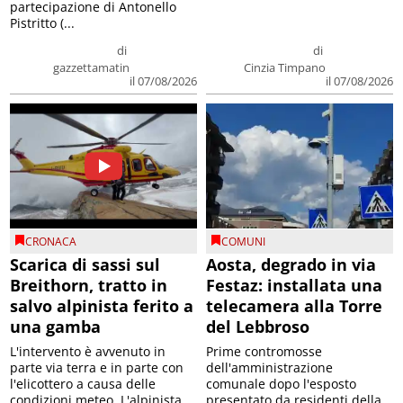
partecipazione di Antonello
Pistritto (...
di
di
gazzettamatin
Cinzia Timpano
il 07/08/2026
il 07/08/2026
CRONACA
COMUNI
Scarica di sassi sul
Aosta, degrado in via
Breithorn, tratto in
Festaz: installata una
salvo alpinista ferito a
telecamera alla Torre
una gamba
del Lebbroso
L'intervento è avvenuto in
Prime contromosse
parte via terra e in parte con
dell'amministrazione
l'elicottero a causa delle
comunale dopo l'esposto
condizioni meteo. L'alpinista
presentato da residenti della