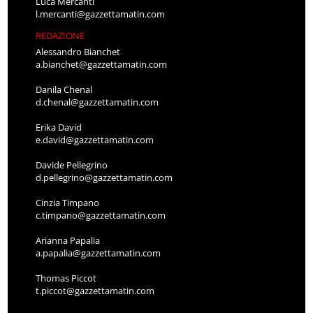
Luca Mercanti
l.mercanti@gazzettamatin.com
REDAZIONE
Alessandro Bianchet
a.bianchet@gazzettamatin.com
Danila Chenal
d.chenal@gazzettamatin.com
Erika David
e.david@gazzettamatin.com
Davide Pellegrino
d.pellegrino@gazzettamatin.com
Cinzia Timpano
c.timpano@gazzettamatin.com
Arianna Papalia
a.papalia@gazzettamatin.com
Thomas Piccot
t.piccot@gazzettamatin.com