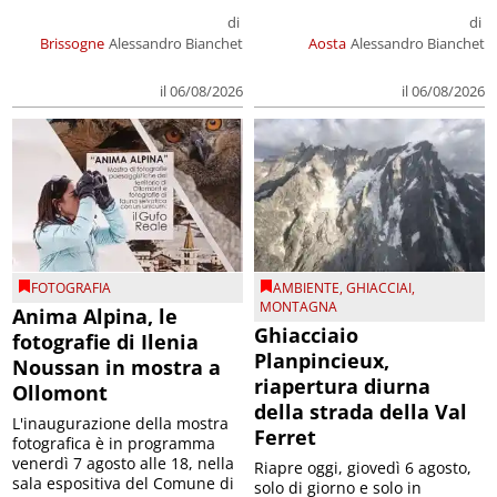
di
di
Brissogne
Alessandro Bianchet
Aosta
Alessandro Bianchet
il 06/08/2026
il 06/08/2026
FOTOGRAFIA
AMBIENTE
,
GHIACCIAI
,
MONTAGNA
Anima Alpina, le
Ghiacciaio
fotografie di Ilenia
Planpincieux,
Noussan in mostra a
riapertura diurna
Ollomont
della strada della Val
L'inaugurazione della mostra
Ferret
fotografica è in programma
venerdì 7 agosto alle 18, nella
Riapre oggi, giovedì 6 agosto,
sala espositiva del Comune di
solo di giorno e solo in