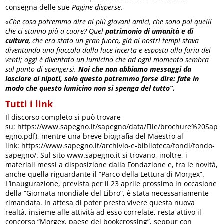
consegna delle sue
Pagine disperse.
«Che cosa potremmo dire ai più giovani amici, che sono poi quelli
che ci stanno più a cuore? Quel
patrimonio di umanità e di
cultura
, che era stato un gran fuoco, già ai nostri tempi stava
diventando una fiaccola dalla luce incerta e esposta alla furia dei
venti; oggi è diventato un lumicino che ad ogni momento sembra
sul punto di spengersi.
Noi che non abbiamo messaggi da
lasciare ai nipoti, solo questo potremmo forse dire: fate in
modo che questo lumicino non si spenga del tutto”.
Tutti i link
Il discorso completo si può trovare
su: https://www.sapegno.it/sapegno/data/File/brochure%20Sap
egno.pdf), mentre una breve biografia del Maestro al
link: https://www.sapegno.it/archivio-e-biblioteca/fondi/fondo-
sapegno/. Sul sito www.sapegno.it si trovano, inoltre, i
materiali messi a disposizione dalla Fondazione e, tra le novità,
anche quella riguardante il “Parco della Lettura di Morgex”.
L’inaugurazione, prevista per il 23 aprile prossimo in occasione
della “Giornata mondiale del Libro”, è stata necessariamente
rimandata. In attesa di poter presto vivere questa nuova
realtà, insieme alle attività ad esso correlate, resta attivo il
concorso “Morgex, paese del bookcrossing”, seppur con