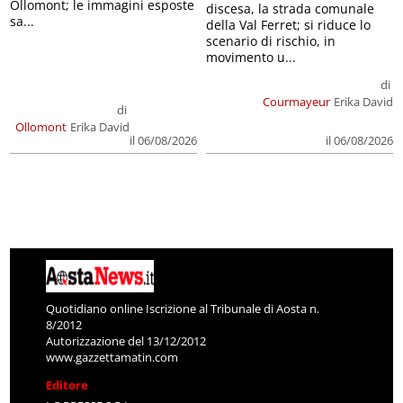
Ollomont; le immagini esposte
discesa, la strada comunale
sa...
della Val Ferret; si riduce lo
scenario di rischio, in
movimento u...
di
Courmayeur
Erika David
di
Ollomont
Erika David
il 06/08/2026
il 06/08/2026
Quotidiano online Iscrizione al Tribunale di Aosta n.
8/2012
Autorizzazione del 13/12/2012
www.gazzettamatin.com
Editore