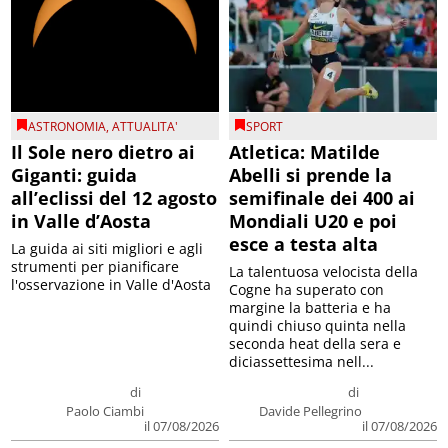
ASTRONOMIA
,
ATTUALITA'
SPORT
Il Sole nero dietro ai
Atletica: Matilde
Giganti: guida
Abelli si prende la
all’eclissi del 12 agosto
semifinale dei 400 ai
in Valle d’Aosta
Mondiali U20 e poi
esce a testa alta
La guida ai siti migliori e agli
strumenti per pianificare
La talentuosa velocista della
l'osservazione in Valle d'Aosta
Cogne ha superato con
margine la batteria e ha
quindi chiuso quinta nella
seconda heat della sera e
diciassettesima nell...
di
di
Paolo Ciambi
Davide Pellegrino
il 07/08/2026
il 07/08/2026