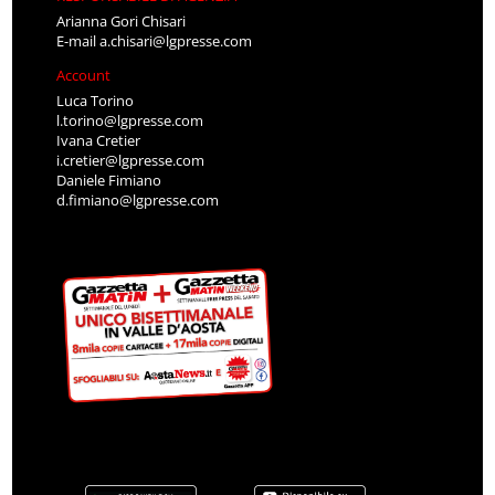
Arianna Gori Chisari
E-mail
a.chisari@lgpresse.com
Account
Luca Torino
l.torino@lgpresse.com
Ivana Cretier
i.cretier@lgpresse.com
Daniele Fimiano
d.fimiano@lgpresse.com