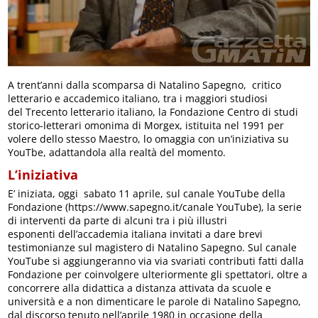
A trent’anni dalla scomparsa di Natalino Sapegno, critico
letterario e accademico italiano, tra i maggiori studiosi
del Trecento letterario italiano, la Fondazione Centro di studi
storico-letterari omonima di Morgex, istituita nel 1991 per
volere dello stesso Maestro, lo omaggia con un’iniziativa su
YouTbe, adattandola alla realtà del momento.
L’iniziativa
E’ iniziata, oggi sabato 11 aprile, sul canale YouTube della
Fondazione (https://www.sapegno.it/canale YouTube), la serie
di interventi da parte di alcuni tra i più illustri
esponenti dell’accademia italiana invitati a dare brevi
testimonianze sul magistero di Natalino Sapegno. Sul canale
YouTube si aggiungeranno via via svariati contributi fatti dalla
Fondazione per coinvolgere ulteriormente gli spettatori, oltre a
concorrere alla didattica a distanza attivata da scuole e
università e a non dimenticare le parole di Natalino Sapegno,
dal discorso tenuto nell’aprile 1980 in occasione della