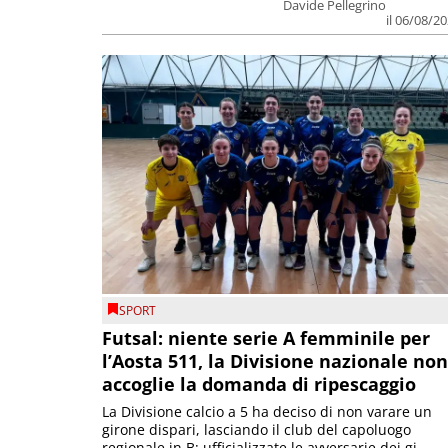
Davide Pellegrino
il 06/08/2
SPORT
Futsal: niente serie A femminile per
l’Aosta 511, la Divisione nazionale non
accoglie la domanda di ripescaggio
La Divisione calcio a 5 ha deciso di non varare un
girone dispari, lasciando il club del capoluogo
regionale in B; ufficializzate le avversarie dei gi...