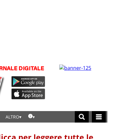
ALTRO
licca per leggere tutte le