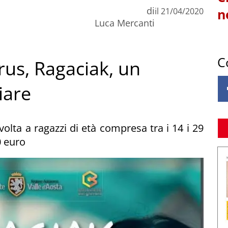
di
il
21/04/2020
n
Luca Mercanti
C
us, Ragaciak, un
iare
ivolta a ragazzi di età compresa tra i 14 i 29
0 euro