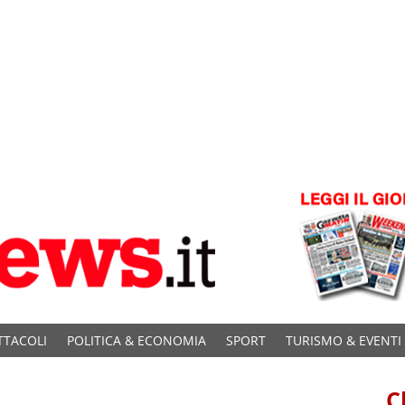
TTACOLI
POLITICA & ECONOMIA
SPORT
TURISMO & EVENTI
C