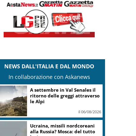
NEWS DALL'ITALIA E DAL MONDO
In collaborazione con Askanews
Ambiente: granchio blu, ENEA
testa metodo rapido per
estrarre chitina
il 06/08/2026
Tartarughe marine: oltre 115
deposizioni seguite dal Wwf in