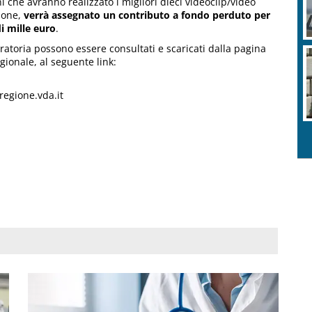
che avranno realizzato i migliori dieci videoclip/video
ione,
verrà assegnato un contributo a fondo perduto per
 mille euro
.
eratoria possono essere consultati e scaricati dalla pagina
egionale, al seguente link:
regione.vda.it