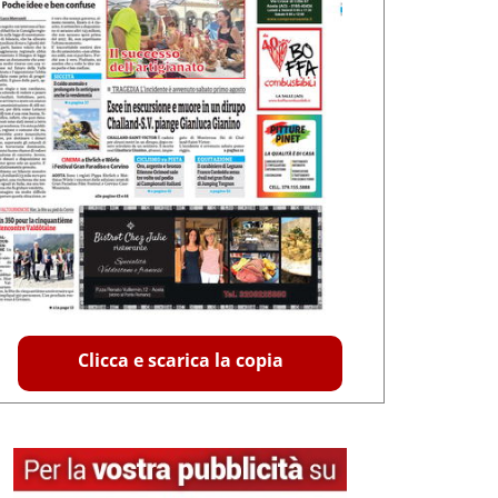
Clicca e scarica la copia