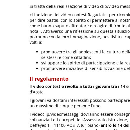
Si tratta della realizzazione di video clip/video me
«L’indizione del video contest Ragaciak… per ricomi
per dire basta!, con lo spirito di permettere ai nostr
come hanno saputo affrontare e reagire di fronte a
nota -. Attraverso una riflessione su questa situazi
potranno con la loro immaginazione, positività e ca
volti a:
promuovere tra gli adolescenti la cultura della 
se stessi e come cittadini;
sviluppare lo spirito di partecipazione e la re
promuovere iniziative di sensibilizzazione del
Il regolamento
Il
video contest è rivolto a tutti i giovani tra i 14 
d’Aosta.
I giovani valdostani interessati possono partecipare
un massimo di cinque persone l’uno.
I videoclip/videomessaggi dovranno essere consegnat
cofinanziati ed europei dell’Assessorato Istruzione, U
Deffeyes 1 – 11100 AOSTA (6° piano)
entro le 14 de