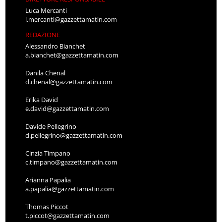
Luca Mercanti
l.mercanti@gazzettamatin.com
REDAZIONE
Alessandro Bianchet
a.bianchet@gazzettamatin.com
Danila Chenal
d.chenal@gazzettamatin.com
Erika David
e.david@gazzettamatin.com
Davide Pellegrino
d.pellegrino@gazzettamatin.com
Cinzia Timpano
c.timpano@gazzettamatin.com
Arianna Papalia
a.papalia@gazzettamatin.com
Thomas Piccot
t.piccot@gazzettamatin.com