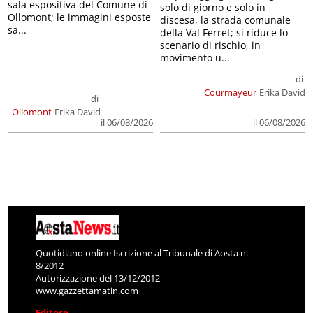
sala espositiva del Comune di
solo di giorno e solo in
Ollomont; le immagini esposte
discesa, la strada comunale
sa...
della Val Ferret; si riduce lo
scenario di rischio, in
movimento u...
di
Courmayeur
Erika David
di
Ollomont
Erika David
il 06/08/2026
il 06/08/2026
Quotidiano online Iscrizione al Tribunale di Aosta n.
8/2012
Autorizzazione del 13/12/2012
www.gazzettamatin.com
Editore