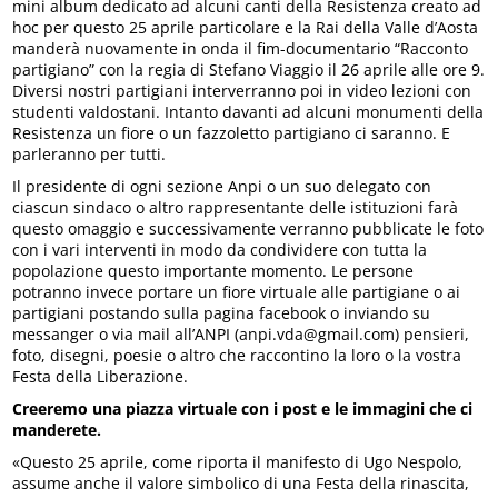
mini album dedicato ad alcuni canti della Resistenza creato ad
hoc per questo 25 aprile particolare e la Rai della Valle d’Aosta
manderà nuovamente in onda il fim-documentario “Racconto
partigiano” con la regia di Stefano Viaggio il 26 aprile alle ore 9.
Diversi nostri partigiani interverranno poi in video lezioni con
studenti valdostani. Intanto davanti ad alcuni monumenti della
Resistenza un fiore o un fazzoletto partigiano ci saranno. E
parleranno per tutti.
Il presidente di ogni sezione Anpi o un suo delegato con
ciascun sindaco o altro rappresentante delle istituzioni farà
questo omaggio e successivamente verranno pubblicate le foto
con i vari interventi in modo da condividere con tutta la
popolazione questo importante momento. Le persone
potranno invece portare un fiore virtuale alle partigiane o ai
partigiani postando sulla pagina facebook o inviando su
messanger o via mail all’ANPI (anpi.vda@gmail.com) pensieri,
foto, disegni, poesie o altro che raccontino la loro o la vostra
Festa della Liberazione.
Creeremo una piazza virtuale con i post e le immagini che ci
manderete.
«Questo 25 aprile, come riporta il manifesto di Ugo Nespolo,
assume anche il valore simbolico di una Festa della rinascita,