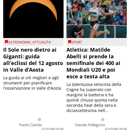
ASTRONOMIA
,
ATTUALITA'
SPORT
Il Sole nero dietro ai
Atletica: Matilde
Giganti: guida
Abelli si prende la
all’eclissi del 12 agosto
semifinale dei 400 ai
in Valle d’Aosta
Mondiali U20 e poi
esce a testa alta
La guida ai siti migliori e agli
strumenti per pianificare
La talentuosa velocista della
l'osservazione in Valle d'Aosta
Cogne ha superato con
margine la batteria e ha
quindi chiuso quinta nella
seconda heat della sera e
diciassettesima nell...
di
di
Paolo Ciambi
Davide Pellegrino
il 07/08/2026
il 07/08/2026