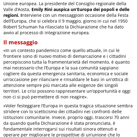
Unione europea. La presidente del Consiglio regionale della
Valle d’Aosta,
Emily Rini auspica un’Europa dei popoli e delle
regioni. I
nterviene con un messaggioin occasione della Festa
dell’Europa, che si celebra il 9 maggio, giorno in cui nel 1950
Robert Schuman ha rilasciato la Dichiarazione che ha dato
avvio al processo di integrazione europea.
Il messaggio
«In un contesto pandemico come quello attuale, in cui le
frontiere sono di nuovo motivo di demarcazione e i cittadini
percepiscono tutta la frammentarietà del momento, è quanto
mai necessario che l’Europa e la sua comunità sappiano
cogliere da questa emergenza sanitaria, economica e sociale
un’occasione per rilanciare e rinsaldare le basi in un’ottica di
attenzione sempre più marcata alle esigenze dei singoli
territori. Le crisi possono rappresentare un’opportunità e oggi
non ci si può permettere di non reagire».
«Voler festeggiare l’Europa in questa tragica situazione sembra
stridere con lo scetticismo dei cittadini nei confronti delle
istituzioni comunitarie. Invece, proprio oggi, trascorsi 70 anni
da quando quella Dichiarazione è stata pronunciata, è
fondamentale interrogarsi sui risultati sinora ottenuti e
operare per migliorare le prospettive di un’unione che lo