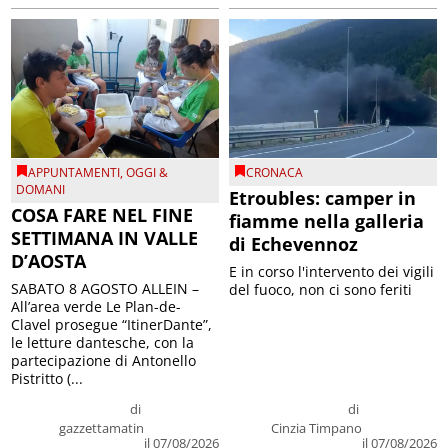
APPUNTAMENTI
,
OGGI &
CRONACA
DOMANI
Etroubles: camper in
COSA FARE NEL FINE
fiamme nella galleria
SETTIMANA IN VALLE
di Echevennoz
D’AOSTA
E in corso l'intervento dei vigili
SABATO 8 AGOSTO ALLEIN –
del fuoco, non ci sono feriti
All’area verde Le Plan-de-
Clavel prosegue “ItinerDante”,
le letture dantesche, con la
partecipazione di Antonello
Pistritto (...
di
di
gazzettamatin
Cinzia Timpano
il 07/08/2026
il 07/08/2026