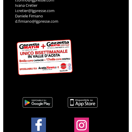
l.torino@lgpresse.com
Ivana Cretier
i.cretier@lgpresse.com
Daniele Fimiano
d.fimiano@lgpresse.com