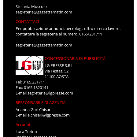
Stefania Muscolo
segreteria@gazzettamatin.com
CONTATTACI
Per pubblicazione annunci, necrologi, offro e cerco lavoro,
contattare la segreteria al numero: 0165/231711
segreteria@gazzettamatin.com
CONCESSIONARIA DI PUBBLICITÀ
LG PRESSE S.R.L.
via Festaz, 52
11100 AOSTA
Tel: 0165.231711
Fax: 0165.1820141
E-mail
segreteria@lgpresse.com
RESPONSABILE DI AGENZIA
Arianna Gori Chisari
E-mail
a.chisari@lgpresse.com
Account
Luca Torino