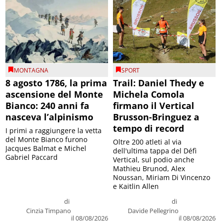
MONTAGNA
SPORT
8 agosto 1786, la prima
Trail: Daniel Thedy e
ascensione del Monte
Michela Comola
Bianco: 240 anni fa
firmano il Vertical
nasceva l’alpinismo
Brusson-Bringuez a
tempo di record
I primi a raggiungere la vetta
del Monte Bianco furono
Oltre 200 atleti al via
Jacques Balmat e Michel
dell'ultima tappa del Défì
Gabriel Paccard
Vertical, sul podio anche
Mathieu Brunod, Alex
Noussan, Miriam Di Vincenzo
e Kaitlin Allen
di
di
Cinzia Timpano
Davide Pellegrino
il 08/08/2026
il 08/08/2026