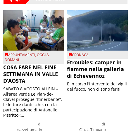
APPUNTAMENTI
,
OGGI &
CRONACA
DOMANI
Etroubles: camper in
COSA FARE NEL FINE
fiamme nella galleria
SETTIMANA IN VALLE
di Echevennoz
D’AOSTA
E in corso l'intervento dei vigili
SABATO 8 AGOSTO ALLEIN –
del fuoco, non ci sono feriti
All’area verde Le Plan-de-
Clavel prosegue “ItinerDante”,
le letture dantesche, con la
partecipazione di Antonello
Pistritto (...
di
di
gazzettamatin
Cinzia Timpano