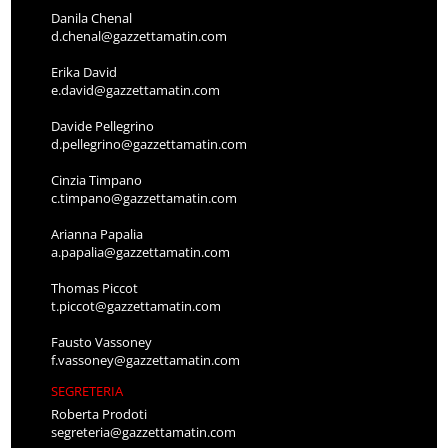
Danila Chenal
d.chenal@gazzettamatin.com
Erika David
e.david@gazzettamatin.com
Davide Pellegrino
d.pellegrino@gazzettamatin.com
Cinzia Timpano
c.timpano@gazzettamatin.com
Arianna Papalia
a.papalia@gazzettamatin.com
Thomas Piccot
t.piccot@gazzettamatin.com
Fausto Vassoney
f.vassoney@gazzettamatin.com
SEGRETERIA
Roberta Prodoti
segreteria@gazzettamatin.com