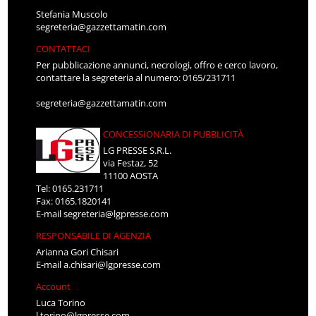
Stefania Muscolo
segreteria@gazzettamatin.com
CONTATTACI
Per pubblicazione annunci, necrologi, offro e cerco lavoro,
contattare la segreteria al numero: 0165/231711
segreteria@gazzettamatin.com
CONCESSIONARIA DI PUBBLICITÀ
LG PRESSE S.R.L.
via Festaz, 52
11100 AOSTA
Tel: 0165.231711
Fax: 0165.1820141
E-mail
segreteria@lgpresse.com
RESPONSABILE DI AGENZIA
Arianna Gori Chisari
E-mail
a.chisari@lgpresse.com
Account
Luca Torino
l.torino@lgpresse.com