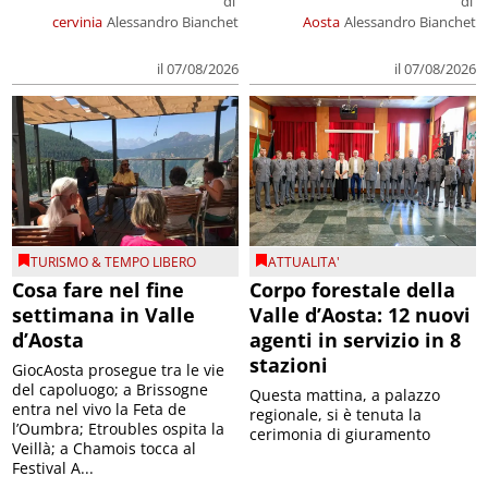
di
di
cervinia
Alessandro Bianchet
Aosta
Alessandro Bianchet
il 07/08/2026
il 07/08/2026
TURISMO & TEMPO LIBERO
ATTUALITA'
Cosa fare nel fine
Corpo forestale della
settimana in Valle
Valle d’Aosta: 12 nuovi
d’Aosta
agenti in servizio in 8
stazioni
GiocAosta prosegue tra le vie
del capoluogo; a Brissogne
Questa mattina, a palazzo
entra nel vivo la Feta de
regionale, si è tenuta la
l’Oumbra; Etroubles ospita la
cerimonia di giuramento
Veillà; a Chamois tocca al
Festival A...