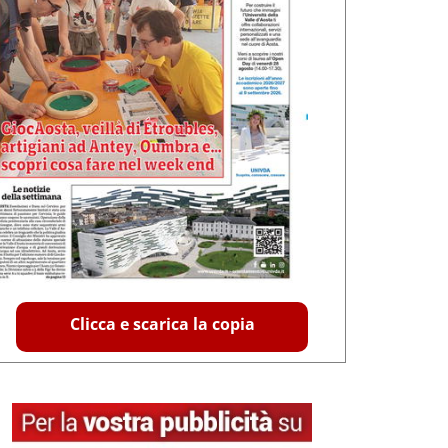
Clicca e scarica la copia