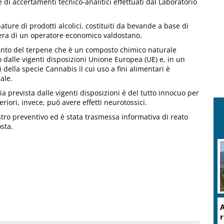
di accertamenti tecnico-analitici effettuati dal Laboratorio
ure di prodotti alcolici, costituiti da bevande a base di
era di un operatore economico valdostano.
nto del terpene che è un composto chimico naturale
o dalle vigenti disposizioni Unione Europea (UE) e, in un
i della specie Cannabis il cui uso a fini alimentari è
ale.
glia prevista dalle vigenti disposizioni è del tutto innocuo per
riori, invece, può avere effetti neurotossici.
stro preventivo ed è stata trasmessa informativa di reato
sta.
A
r