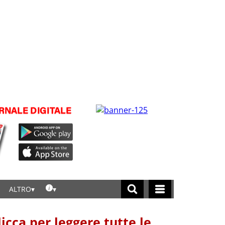
ALTRO
licca per leggere tutte le