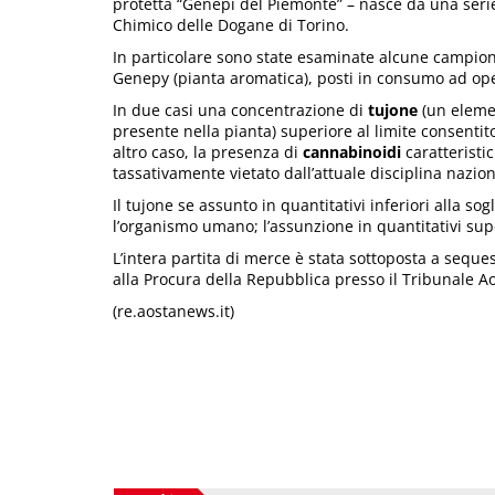
protetta “Genepì del Piemonte” – nasce da una serie 
Chimico delle Dogane di Torino.
In particolare sono state esaminate alcune campionat
Genepy (pianta aromatica), posti in consumo ad op
In due casi una concentrazione di
tujone
(un eleme
presente nella pianta) superiore al limite consentit
altro caso, la presenza di
cannabinoidi
caratteristic
tassativamente vietato dall’attuale disciplina nazion
Il tujone se assunto in quantitativi inferiori alla so
l’organismo umano; l’assunzione in quantitativi supe
L’intera partita di merce è stata sottoposta a seque
alla Procura della Repubblica presso il Tribunale Ao
(re.aostanews.it)