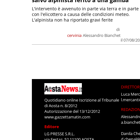
salvo alpinista ferito a una gamba
L'intervento è avvenuto in parte via terra e in parte
con l'elicottero a causa delle condizioni meteo.
L'alpinista non ha riportato gravi ferite
di
cervinia
Alessandro Bianchet
il 07/08/2
DIRETTOR
Luca Merc
l.mercant
Quotidiano online Iscrizione al Tribunale
di Aosta n. 8/2012
REDAZIO
Autorizzazione del 13/12/2012
Alessandr
www.gazzettamatin.com
a.bianche
Editore
Danila Ch
LG PRESSE S.R.L.
d.chenal@
via Festaz, 52 11100 AOSTA