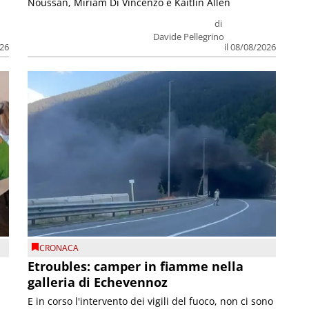
Noussan, Miriam Di Vincenzo e Kaitlin Allen
di
Davide Pellegrino
026
il 08/08/2026
CRONACA
Etroubles: camper in fiamme nella
galleria di Echevennoz
E in corso l'intervento dei vigili del fuoco, non ci sono