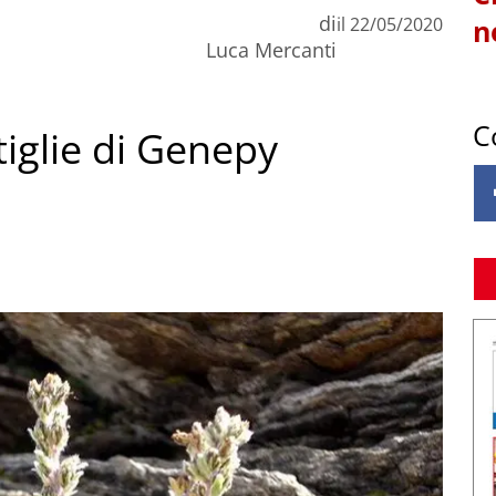
di
il
22/05/2020
n
Luca Mercanti
C
iglie di Genepy