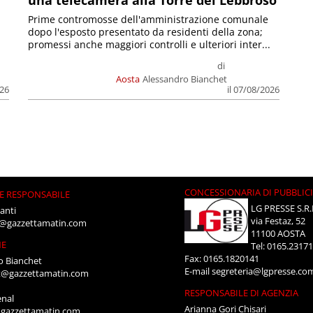
una telecamera alla Torre del Lebbroso
Prime contromosse dell'amministrazione comunale
dopo l'esposto presentato da residenti della zona;
promessi anche maggiori controlli e ulteriori inter...
di
Aosta
Alessandro Bianchet
026
il 07/08/2026
CONCESSIONARIA DI PUBBLIC
E RESPONSABILE
LG PRESSE S.R.
anti
via Festaz, 52
i@gazzettamatin.com
11100 AOSTA
NE
Tel: 0165.2317
Fax: 0165.1820141
o Bianchet
E-mail
segreteria@lgpresse.co
t@gazzettamatin.com
RESPONSABILE DI AGENZIA
enal
Arianna Gori Chisari
gazzettamatin.com