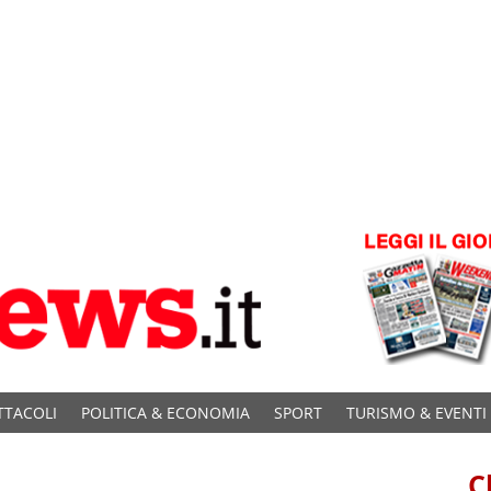
TTACOLI
POLITICA & ECONOMIA
SPORT
TURISMO & EVENTI
C