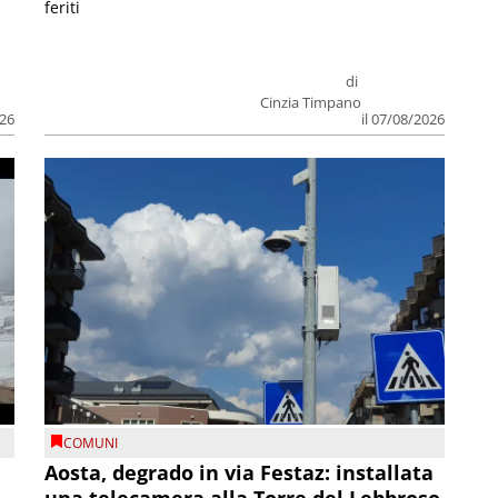
feriti
di
Cinzia Timpano
026
il 07/08/2026
COMUNI
n
Aosta, degrado in via Festaz: installata