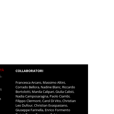
ITÀ
COLLABORATORI
L.
Francesca Arcaro, Massimo Altini,
Corrado Bellora, Nadine Blanc, Riccardo
11
Bortolotti, Manila Calipari, Giulia Calisti,
Nadia Camposaragna, Paolo Ciambi,
m
Filippo Clermont, Carol Di Vito, Christian
Leo Dufour, Christian Evaspasiano,
Giuseppe Farinella, Enrico Formento