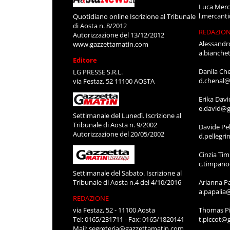
Luca Merc
l.mercant
Quotidiano online Iscrizione al Tribunale
di Aosta n. 8/2012
REDAZIO
Autorizzazione del 13/12/2012
Alessandr
www.gazzettamatin.com
a.bianche
Editore
Danila Ch
LG PRESSE S.R.L.
d.chenal@
via Festaz, 52 11100 AOSTA
Erika Davi
e.david@g
Settimanale del Lunedì. Iscrizione al
Tribunale di Aosta n. 9/2002
Davide Pel
Autorizzazione del 20/05/2002
d.pellegr
Cinzia Ti
c.timpan
Settimanale del Sabato. Iscrizione al
Tribunale di Aosta n.4 del 4/10/2016
Arianna P
a.papalia
REDAZIONE
via Festaz, 52 - 11100 Aosta
Thomas Pi
Tel: 0165/231711 - Fax: 0165/1820141
t.piccot@
Mail:
segreteria@gazzettamatin.com