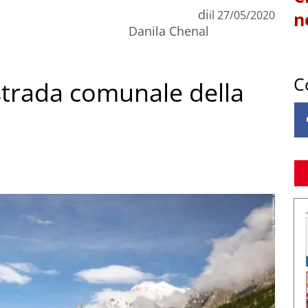
di
il
27/05/2020
n
Danila Chenal
C
a strada comunale della