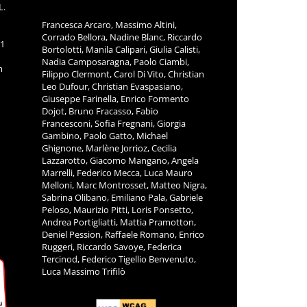
L.
Francesca Arcaro, Massimo Altini,
Corrado Bellora, Nadine Blanc, Riccardo
11
Bortolotti, Manila Calipari, Giulia Calisti,
Nadia Camposaragna, Paolo Ciambi,
m
Filippo Clermont, Carol Di Vito, Christian
Leo Dufour, Christian Evaspasiano,
Giuseppe Farinella, Enrico Formento
Dojot, Bruno Fracasso, Fabio
Francesconi, Sofia Fregnani, Giorgia
Gambino, Paolo Gatto, Michael
Ghignone, Marlène Jorrioz, Cecilia
Lazzarotto, Giacomo Mangano, Angela
Marrelli, Federico Mecca, Luca Mauro
Melloni, Marc Montrosset, Matteo Nigra,
Sabrina Olibano, Emiliano Pala, Gabriele
Peloso, Maurizio Pitti, Loris Ponsetto,
Andrea Portigliatti, Mattia Pramotton,
Deniel Pession, Raffaele Romano, Enrico
Ruggeri, Riccardo Savoye, Federica
Tercinod, Federico Tigellio Benvenuto,
Luca Massimo Trifilò