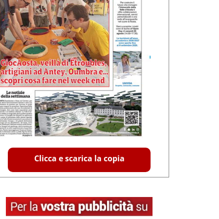
Clicca e scarica la copia