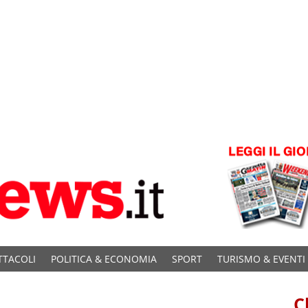
TTACOLI
POLITICA & ECONOMIA
SPORT
TURISMO & EVENTI
C