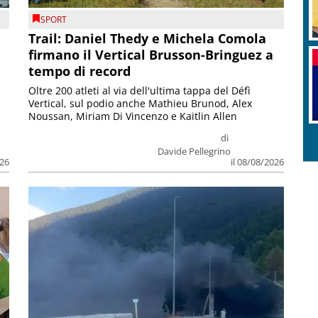
SPORT
Trail: Daniel Thedy e Michela Comola
firmano il Vertical Brusson-Bringuez a
tempo di record
Oltre 200 atleti al via dell'ultima tappa del Défì
Vertical, sul podio anche Mathieu Brunod, Alex
Noussan, Miriam Di Vincenzo e Kaitlin Allen
di
Davide Pellegrino
026
il 08/08/2026