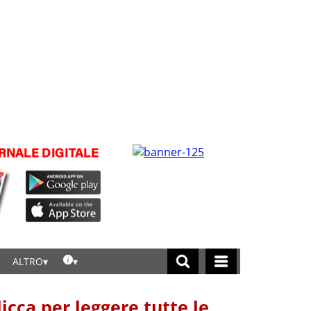
ALTRO
licca per leggere tutte le