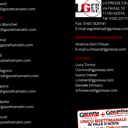
LG PRESSE S.R.
anti
via Festaz, 52
i@gazzettamatin.com
11100 AOSTA
NE
Tel: 0165.2317
Fax: 0165.1820141
o Bianchet
E-mail
segreteria@lgpresse.co
t@gazzettamatin.com
RESPONSABILE DI AGENZIA
enal
Arianna Gori Chisari
gazzettamatin.com
E-mail
a.chisari@lgpresse.com
d
Account
azzettamatin.com
Luca Torino
l.torino@lgpresse.com
legrino
Ivana Cretier
ino@gazzettamatin.com
i.cretier@lgpresse.com
Daniele Fimiano
mpano
d.fimiano@lgpresse.com
o@gazzettamatin.com
apalia
@gazzettamatin.com
ccot
gazzettamatin.com