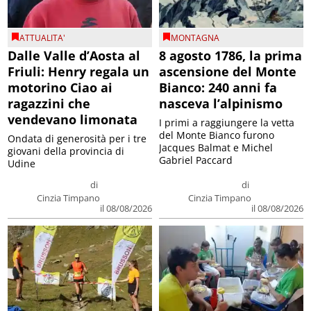
ATTUALITA'
MONTAGNA
Dalle Valle d’Aosta al
8 agosto 1786, la prima
Friuli: Henry regala un
ascensione del Monte
motorino Ciao ai
Bianco: 240 anni fa
ragazzini che
nasceva l’alpinismo
vendevano limonata
I primi a raggiungere la vetta
del Monte Bianco furono
Ondata di generosità per i tre
Jacques Balmat e Michel
giovani della provincia di
Gabriel Paccard
Udine
di
di
Cinzia Timpano
Cinzia Timpano
il 08/08/2026
il 08/08/2026