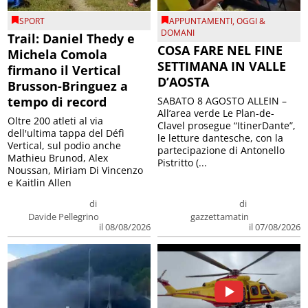
SPORT
APPUNTAMENTI
,
OGGI &
DOMANI
Trail: Daniel Thedy e
COSA FARE NEL FINE
Michela Comola
SETTIMANA IN VALLE
firmano il Vertical
D’AOSTA
Brusson-Bringuez a
tempo di record
SABATO 8 AGOSTO ALLEIN –
All’area verde Le Plan-de-
Oltre 200 atleti al via
Clavel prosegue “ItinerDante”,
dell'ultima tappa del Défì
le letture dantesche, con la
Vertical, sul podio anche
partecipazione di Antonello
Mathieu Brunod, Alex
Pistritto (...
Noussan, Miriam Di Vincenzo
e Kaitlin Allen
di
di
Davide Pellegrino
gazzettamatin
il 08/08/2026
il 07/08/2026