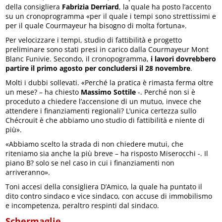
della consigliera
Fabrizia Derriard
, la quale ha posto l’accento
su un cronoprogramma «per il quale i tempi sono strettissimi e
per il quale Courmayeur ha bisogno di molta fortuna».
Per velocizzare i tempi, studio di fattibilità e progetto
preliminare sono stati presi in carico dalla Courmayeur Mont
Blanc Funivie. Secondo, il cronopogramma,
i lavori dovrebbero
partire il primo agosto per concludersi il 28 novembre
.
Molti i dubbi sollevati. «Perché la pratica è rimasta ferma oltre
un mese? – ha chiesto
Massimo Sottile
-. Perché non si è
proceduto a chiedere l’accensione di un mutuo, invece che
attendere i finanziamenti regionali? L’unica certezza sullo
Chécrouit è che abbiamo uno studio di fattibilità e niente di
più».
«Abbiamo scelto la strada di non chiedere mutui, che
riteniamo sia anche la più breve – ha risposto Miserocchi -. Il
piano B? solo se nel caso in cui i finanziamenti non
arriveranno».
Toni accesi della consigliera D’Amico, la quale ha puntato il
dito contro sindaco e vice sindaco, con accuse di immobilismo
e incompetenza, peraltro respinti dal sindaco.
Schermaglie