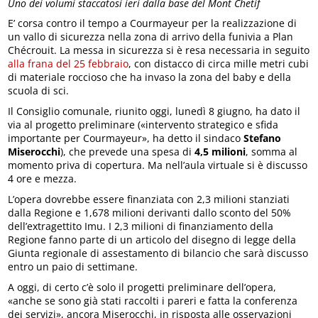
Uno dei volumi staccatosi ieri dalla base del Mont Chetif
E’ corsa contro il tempo a Courmayeur per la realizzazione di
un vallo di sicurezza nella zona di arrivo della funivia a Plan
Chécrouit. La messa in sicurezza si è resa necessaria in seguito
alla frana del 25 febbraio
, con distacco di circa mille metri cubi
di materiale roccioso che ha invaso la zona del baby e della
scuola di sci.
Il Consiglio comunale, riunito oggi, lunedì 8 giugno, ha dato il
via al progetto preliminare («intervento strategico e sfida
importante per Courmayeur», ha detto il sindaco
Stefano
Miserocchi
), che prevede una spesa di
4,5 milioni
, somma al
momento priva di copertura. Ma nell’aula virtuale si è discusso
4 ore e mezza.
L’opera dovrebbe essere finanziata con 2,3 milioni stanziati
dalla Regione e 1,678 milioni derivanti dallo sconto del 50%
dell’extragettito Imu. I 2,3 milioni di finanziamento della
Regione fanno parte di un articolo del disegno di legge della
Giunta regionale di assestamento di bilancio che sarà discusso
entro un paio di settimane.
A oggi, di certo c’è solo il progetti preliminare dell’opera,
«anche se sono già stati raccolti i pareri e fatta la conferenza
dei servizi», ancora Miserocchi, in risposta alle osservazioni