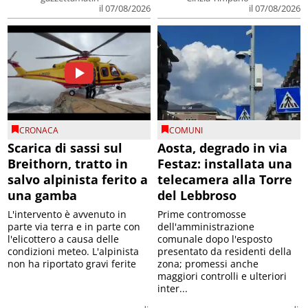
il 07/08/2026
il 07/08/2026
CRONACA
COMUNI
Scarica di sassi sul
Aosta, degrado in via
Breithorn, tratto in
Festaz: installata una
salvo alpinista ferito a
telecamera alla Torre
una gamba
del Lebbroso
L'intervento è avvenuto in
Prime contromosse
parte via terra e in parte con
dell'amministrazione
l'elicottero a causa delle
comunale dopo l'esposto
condizioni meteo. L'alpinista
presentato da residenti della
non ha riportato gravi ferite
zona; promessi anche
maggiori controlli e ulteriori
inter...