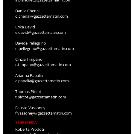
a.bianchet@gazzettamatin.com
Danila Chenal
d.chenal@gazzettamatin.com
Erika David
e.david@gazzettamatin.com
Davide Pellegrino
d.pellegrino@gazzettamatin.com
Cinzia Timpano
c.timpano@gazzettamatin.com
Arianna Papalia
a.papalia@gazzettamatin.com
Thomas Piccot
t.piccot@gazzettamatin.com
Fausto Vassoney
f.vassoney@gazzettamatin.com
SEGRETERIA
Roberta Prodoti