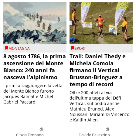
MONTAGNA
SPORT
8 agosto 1786, la prima
Trail: Daniel Thedy e
ascensione del Monte
Michela Comola
Bianco: 240 anni fa
firmano il Vertical
nasceva l’alpinismo
Brusson-Bringuez a
tempo di record
I primi a raggiungere la vetta
del Monte Bianco furono
Oltre 200 atleti al via
Jacques Balmat e Michel
dell'ultima tappa del Défì
Gabriel Paccard
Vertical, sul podio anche
Mathieu Brunod, Alex
Noussan, Miriam Di Vincenzo
e Kaitlin Allen
di
di
Cinzia Timpano
Davide Pellegrino