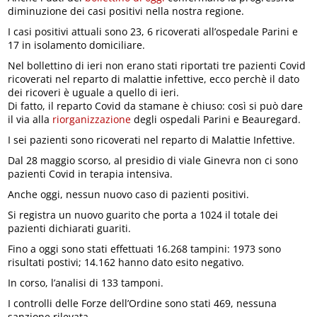
diminuzione dei casi positivi nella nostra regione.
I casi positivi attuali sono 23, 6 ricoverati all’ospedale Parini e
17 in isolamento domiciliare.
Nel bollettino di ieri non erano stati riportati tre pazienti Covid
ricoverati nel reparto di malattie infettive, ecco perchè il dato
dei ricoveri è uguale a quello di ieri.
Di fatto, il reparto Covid da stamane è chiuso: così si può dare
il via alla
riorganizzazione
degli ospedali Parini e Beauregard.
I sei pazienti sono ricoverati nel reparto di Malattie Infettive.
Dal 28 maggio scorso, al presidio di viale Ginevra non ci sono
pazienti Covid in terapia intensiva.
Anche oggi, nessun nuovo caso di pazienti positivi.
Si registra un nuovo guarito che porta a 1024 il totale dei
pazienti dichiarati guariti.
Fino a oggi sono stati effettuati 16.268 tampini: 1973 sono
risultati postivi; 14.162 hanno dato esito negativo.
In corso, l’analisi di 133 tamponi.
I controlli delle Forze dell’Ordine sono stati 469, nessuna
sanzione rilevata.