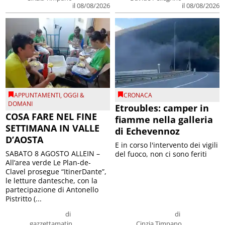
il 08/08/2026
il 08/08/2026
APPUNTAMENTI
,
OGGI &
CRONACA
DOMANI
Etroubles: camper in
COSA FARE NEL FINE
fiamme nella galleria
SETTIMANA IN VALLE
di Echevennoz
D’AOSTA
E in corso l'intervento dei vigili
SABATO 8 AGOSTO ALLEIN –
del fuoco, non ci sono feriti
All’area verde Le Plan-de-
Clavel prosegue “ItinerDante”,
le letture dantesche, con la
partecipazione di Antonello
Pistritto (...
di
di
gazzettamatin
Cinzia Timpano