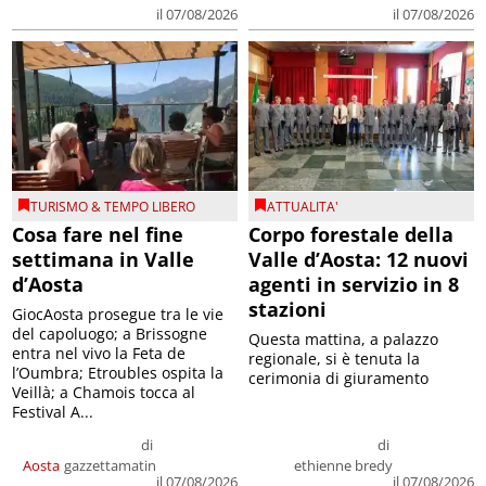
il 07/08/2026
il 07/08/2026
TURISMO & TEMPO LIBERO
ATTUALITA'
Cosa fare nel fine
Corpo forestale della
settimana in Valle
Valle d’Aosta: 12 nuovi
d’Aosta
agenti in servizio in 8
stazioni
GiocAosta prosegue tra le vie
del capoluogo; a Brissogne
Questa mattina, a palazzo
entra nel vivo la Feta de
regionale, si è tenuta la
l’Oumbra; Etroubles ospita la
cerimonia di giuramento
Veillà; a Chamois tocca al
Festival A...
di
di
Aosta
gazzettamatin
ethienne bredy
il 07/08/2026
il 07/08/2026