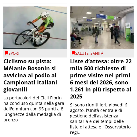
SPORT
SALUTE
,
SANITÀ
Ciclismo su pista:
Liste d’attesa: oltre 22
Mélanie Bosonin si
mila 500 richieste di
avvicina al podio ai
prime visite nei primi
Campionati Italiani
6 mesi del 2026, sono
giovanili
1.261 in più rispetto al
2025
La portacolori del Cicli Fiorin
ha concluso quinta nella gara
Si sono riuniti ieri, giovedì 6
dell'omnium con 95 punti a 8
agosto, l'Unità centrale di
lunghezze dalla medaglia di
gestione dell’assistenza
bronzo
sanitaria e dei tempi delle
liste di attesa e l'Osservatorio
regi...