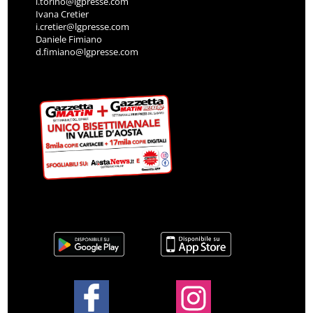
l.torino@lgpresse.com
Ivana Cretier
i.cretier@lgpresse.com
Daniele Fimiano
d.fimiano@lgpresse.com