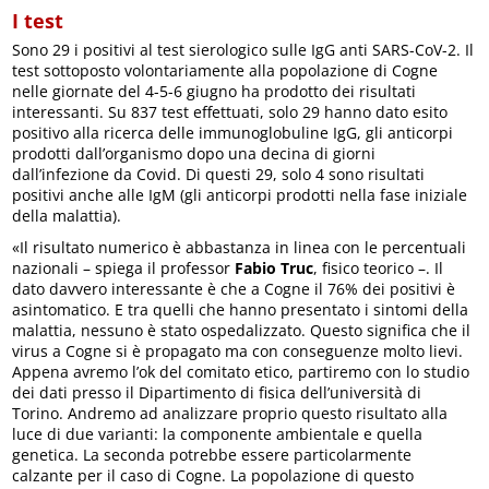
I test
Sono 29 i positivi al test sierologico sulle IgG anti SARS-CoV-2. Il
test sottoposto volontariamente alla popolazione di Cogne
nelle giornate del 4-5-6 giugno ha prodotto dei risultati
interessanti. Su 837 test effettuati, solo 29 hanno dato esito
positivo alla ricerca delle immunoglobuline IgG, gli anticorpi
prodotti dall’organismo dopo una decina di giorni
dall’infezione da Covid. Di questi 29, solo 4 sono risultati
positivi anche alle IgM (gli anticorpi prodotti nella fase iniziale
della malattia).
«Il risultato numerico è abbastanza in linea con le percentuali
nazionali – spiega il professor
Fabio Truc
, fisico teorico –. Il
dato davvero interessante è che a Cogne il 76% dei positivi è
asintomatico. E tra quelli che hanno presentato i sintomi della
malattia, nessuno è stato ospedalizzato. Questo significa che il
virus a Cogne si è propagato ma con conseguenze molto lievi.
Appena avremo l’ok del comitato etico, partiremo con lo studio
dei dati presso il Dipartimento di fisica dell’università di
Torino. Andremo ad analizzare proprio questo risultato alla
luce di due varianti: la componente ambientale e quella
genetica. La seconda potrebbe essere particolarmente
calzante per il caso di Cogne. La popolazione di questo