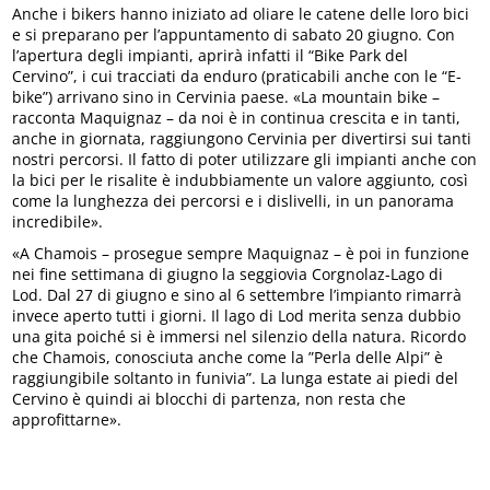
Anche i bikers hanno iniziato ad oliare le catene delle loro bici
e si preparano per l’appuntamento di sabato 20 giugno. Con
l’apertura degli impianti, aprirà infatti il “Bike Park del
Cervino”, i cui tracciati da enduro (praticabili anche con le “E-
bike”) arrivano sino in Cervinia paese. «La mountain bike –
racconta Maquignaz – da noi è in continua crescita e in tanti,
anche in giornata, raggiungono Cervinia per divertirsi sui tanti
nostri percorsi. Il fatto di poter utilizzare gli impianti anche con
la bici per le risalite è indubbiamente un valore aggiunto, così
come la lunghezza dei percorsi e i dislivelli, in un panorama
incredibile».
«A Chamois – prosegue sempre Maquignaz – è poi in funzione
nei fine settimana di giugno la seggiovia Corgnolaz-Lago di
Lod. Dal 27 di giugno e sino al 6 settembre l’impianto rimarrà
invece aperto tutti i giorni. Il lago di Lod merita senza dubbio
una gita poiché si è immersi nel silenzio della natura. Ricordo
che Chamois, conosciuta anche come la ”Perla delle Alpi” è
raggiungibile soltanto in funivia”. La lunga estate ai piedi del
Cervino è quindi ai blocchi di partenza, non resta che
approfittarne».