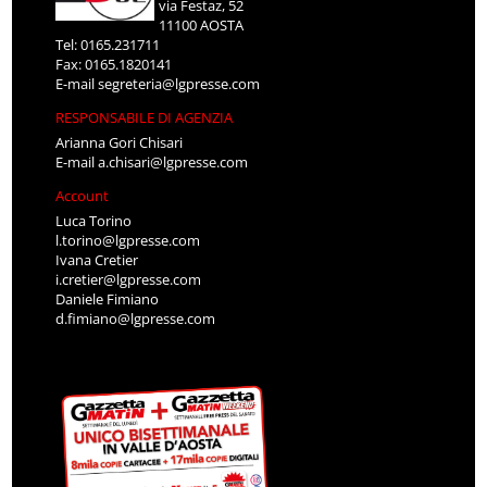
via Festaz, 52
11100 AOSTA
Tel: 0165.231711
Fax: 0165.1820141
E-mail
segreteria@lgpresse.com
RESPONSABILE DI AGENZIA
Arianna Gori Chisari
E-mail
a.chisari@lgpresse.com
Account
Luca Torino
l.torino@lgpresse.com
Ivana Cretier
i.cretier@lgpresse.com
Daniele Fimiano
d.fimiano@lgpresse.com