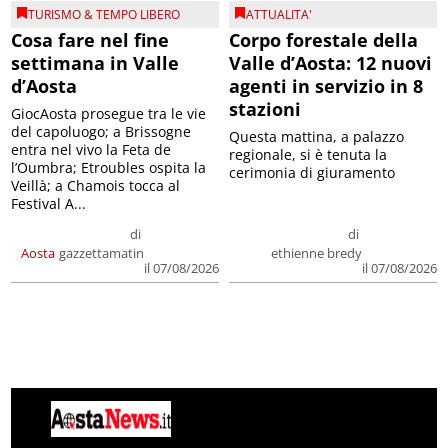
TURISMO & TEMPO LIBERO
ATTUALITA'
Cosa fare nel fine
Corpo forestale della
settimana in Valle
Valle d’Aosta: 12 nuovi
d’Aosta
agenti in servizio in 8
stazioni
GiocAosta prosegue tra le vie
del capoluogo; a Brissogne
Questa mattina, a palazzo
entra nel vivo la Feta de
regionale, si è tenuta la
l’Oumbra; Etroubles ospita la
cerimonia di giuramento
Veillà; a Chamois tocca al
Festival A...
di
di
Aosta
gazzettamatin
ethienne bredy
il 07/08/2026
il 07/08/2026