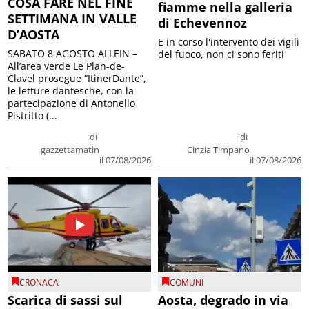
COSA FARE NEL FINE
fiamme nella galleria
SETTIMANA IN VALLE
di Echevennoz
D’AOSTA
E in corso l'intervento dei vigili
SABATO 8 AGOSTO ALLEIN –
del fuoco, non ci sono feriti
All’area verde Le Plan-de-
Clavel prosegue “ItinerDante”,
le letture dantesche, con la
partecipazione di Antonello
Pistritto (...
di
di
gazzettamatin
Cinzia Timpano
il 07/08/2026
il 07/08/2026
CRONACA
COMUNI
Scarica di sassi sul
Aosta, degrado in via