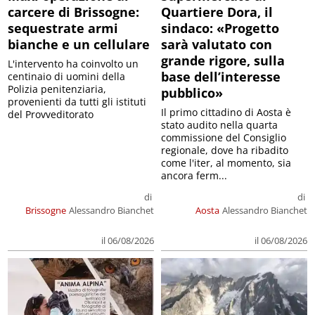
carcere di Brissogne:
Quartiere Dora, il
sequestrate armi
sindaco: «Progetto
bianche e un cellulare
sarà valutato con
grande rigore, sulla
L'intervento ha coinvolto un
base dell’interesse
centinaio di uomini della
Polizia penitenziaria,
pubblico»
provenienti da tutti gli istituti
Il primo cittadino di Aosta è
del Provveditorato
stato audito nella quarta
commissione del Consiglio
regionale, dove ha ribadito
come l'iter, al momento, sia
ancora ferm...
di
di
Brissogne
Alessandro Bianchet
Aosta
Alessandro Bianchet
il 06/08/2026
il 06/08/2026