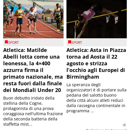
SPORT
SPORT
Atletica: Matilde
Atletica: Asta in Piazza
Abelli lotta come una
torna ad Aosta il 22
leonessa, la 4×400
agosto e strizza
azzurra firma il
l’occhio agli Europei di
primato nazionale, ma
Birmingham
resta fuori dalla finale
La speranza degli
dei Mondiali Under 20
organizzatori è di portare sulla
pedana del salotto buono
Buon debutto iridato della
della città alcuni atleti reduci
stellina della Cogne,
dalla rassegna continentale in
protagonista di una prova
programma ...
coraggiosa nell'ultima frazione
della seconda batteria della
staffetta mist...
di