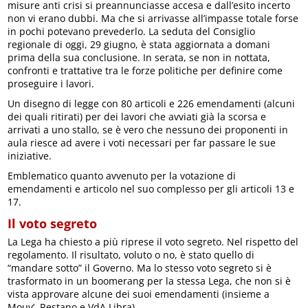
misure anti crisi si preannunciasse accesa e dall’esito incerto
non vi erano dubbi. Ma che si arrivasse all’impasse totale forse
in pochi potevano prevederlo. La seduta del Consiglio
regionale di oggi, 29 giugno, è stata aggiornata a domani
prima della sua conclusione. In serata, se non in nottata,
confronti e trattative tra le forze politiche per definire come
proseguire i lavori.
Un disegno di legge con 80 articoli e 226 emendamenti (alcuni
dei quali ritirati) per dei lavori che avviati già la scorsa e
arrivati a uno stallo, se è vero che nessuno dei proponenti in
aula riesce ad avere i voti necessari per far passare le sue
iniziative.
Emblematico quanto avvenuto per la votazione di
emendamenti e articolo nel suo complesso per gli articoli 13 e
17.
Il voto segreto
La Lega ha chiesto a più riprese il voto segreto. Nel rispetto del
regolamento. Il risultato, voluto o no, è stato quello di
“mandare sotto” il Governo. Ma lo stesso voto segreto si è
trasformato in un boomerang per la stessa Lega, che non si è
vista approvare alcune dei suoi emendamenti (insieme a
Mouv’, Restano e VdA Libra).