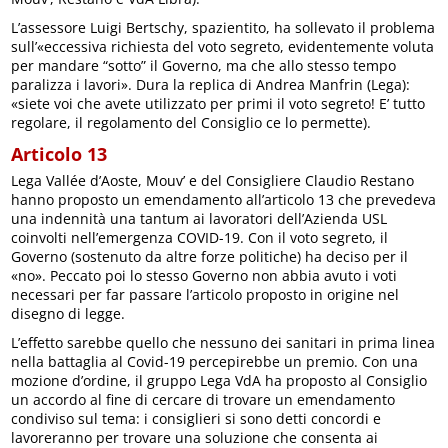
L’assessore Luigi Bertschy, spazientito, ha sollevato il problema
sull’«eccessiva richiesta del voto segreto, evidentemente voluta
per mandare “sotto” il Governo, ma che allo stesso tempo
paralizza i lavori». Dura la replica di Andrea Manfrin (Lega):
«siete voi che avete utilizzato per primi il voto segreto! E’ tutto
regolare, il regolamento del Consiglio ce lo permette).
Articolo 13
Lega Vallée d’Aoste, Mouv’ e del Consigliere Claudio Restano
hanno proposto un emendamento all’articolo 13 che prevedeva
una indennità una tantum ai lavoratori dell’Azienda USL
coinvolti nell’emergenza COVID-19. Con il voto segreto, il
Governo (sostenuto da altre forze politiche) ha deciso per il
«no». Peccato poi lo stesso Governo non abbia avuto i voti
necessari per far passare l’articolo proposto in origine nel
disegno di legge.
L’effetto sarebbe quello che nessuno dei sanitari in prima linea
nella battaglia al Covid-19 percepirebbe un premio. Con una
mozione d’ordine, il gruppo Lega VdA ha proposto al Consiglio
un accordo al fine di cercare di trovare un emendamento
condiviso sul tema: i consiglieri si sono detti concordi e
lavoreranno per trovare una soluzione che consenta ai