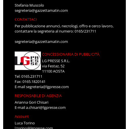
Stefania Muscolo
segreteria@gazzettamatin.com
CONTATTACI
Per pubblicazione annunci, necrologi, offro e cerco lavoro,
contattare la segreteria al numero: 0165/231711
segreteria@gazzettamatin.com
CONCESSIONARIA DI PUBBLICITÀ
LG PRESSE S.R.L.
via Festaz, 52
11100 AOSTA
Tel: 0165.231711
Fax: 0165.1820141
E-mail
segreteria@lgpresse.com
RESPONSABILE DI AGENZIA
Arianna Gori Chisari
E-mail
a.chisari@lgpresse.com
Account
Luca Torino
l.torino@lgpresse.com