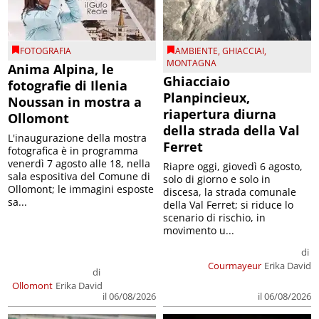
FOTOGRAFIA
AMBIENTE
,
GHIACCIAI
,
MONTAGNA
Anima Alpina, le
Ghiacciaio
fotografie di Ilenia
Planpincieux,
Noussan in mostra a
riapertura diurna
Ollomont
della strada della Val
L'inaugurazione della mostra
Ferret
fotografica è in programma
venerdì 7 agosto alle 18, nella
Riapre oggi, giovedì 6 agosto,
sala espositiva del Comune di
solo di giorno e solo in
Ollomont; le immagini esposte
discesa, la strada comunale
sa...
della Val Ferret; si riduce lo
scenario di rischio, in
movimento u...
di
Courmayeur
Erika David
di
Ollomont
Erika David
il 06/08/2026
il 06/08/2026