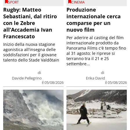
SPORT
CINEMA
Rugby: Matteo
Produzione
Sebastiani, dal ritiro
internazionale cerca
con le Zebre
comparse per un
all’Accademia Ivan
nuovo film
Francescato
Per aderire al casting del film
internazionale prodotto da
Inizio della nuova stagione
Panorama Films c'è tempo fino
agonistica all'insegna delle
al 31 agosto; le riprese si
soddisfazioni per il giovane
terranno tra il 21 e 25
talento dello Stade Valdôtain
settembre...
di
di
Davide Pellegrino
Erika David
il 05/08/2026
il 05/08/2026