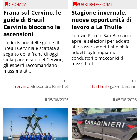
CRONACA
PUBBLIREDAZIONALI
Frana sul Cervino, le
Stagione invernale,
guide di Breuil
nuove opportunità di
Cervinia bloccano le
lavoro a La Thuile
ascensioni
Funivie Piccolo San Bernardo
apre le selezioni per addetti
La decisione delle guide di
alle casse, addetti alle piste,
Breuil Cervinia è scattata a
addetti agli impianti,
seguito della frana di oggi
conduttori e meccanici di
sulla parete sud del Cervino;
mezzi batt...
gli esperti raccomandano
massima at...
di
di
cervinia
Alessandro Bianchet
La Thuile
gazzettamatin
il 05/08/2026
il 05/08/2026