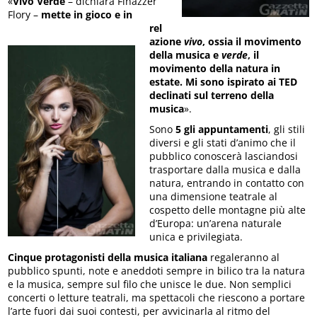
«
Vivo Verde
– dichiara Finazzer
Flory –
mette in gioco e in
rel
azione
vivo
, ossia il movimento
della musica e
verde
, il
movimento della natura in
estate. Mi sono ispirato ai TED
declinati sul terreno della
musica
».
Sono
5 gli appuntamenti
, gli stili
diversi e gli stati d’animo che il
pubblico conoscerà lasciandosi
trasportare dalla musica e dalla
natura, entrando in contatto con
una dimensione teatrale al
cospetto delle montagne più alte
d’Europa: un’arena naturale
unica e privilegiata.
Cinque protagonisti della musica italiana
regaleranno al
pubblico spunti, note e aneddoti sempre in bilico tra la natura
e la musica, sempre sul filo che unisce le due. Non semplici
concerti o letture teatrali, ma spettacoli che riescono a portare
l’arte fuori dai suoi contesti, per avvicinarla al ritmo del