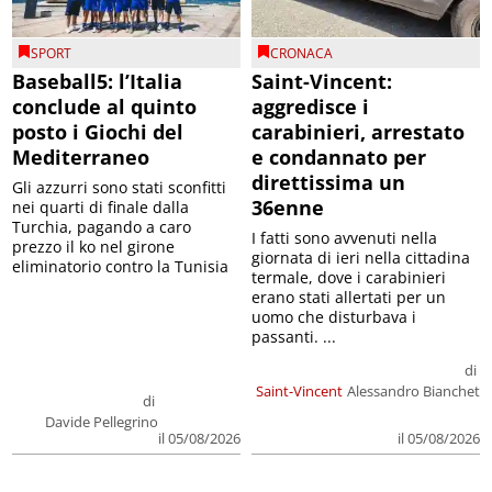
SPORT
CRONACA
Baseball5: l’Italia
Saint-Vincent:
conclude al quinto
aggredisce i
posto i Giochi del
carabinieri, arrestato
Mediterraneo
e condannato per
direttissima un
Gli azzurri sono stati sconfitti
36enne
nei quarti di finale dalla
Turchia, pagando a caro
I fatti sono avvenuti nella
prezzo il ko nel girone
giornata di ieri nella cittadina
eliminatorio contro la Tunisia
termale, dove i carabinieri
erano stati allertati per un
uomo che disturbava i
passanti. ...
di
Saint-Vincent
Alessandro Bianchet
di
Davide Pellegrino
il 05/08/2026
il 05/08/2026