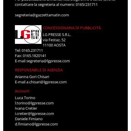
contattare la segreteria al numero: 0165/231711
segreteria@gazzettamatin.com
CONCESSIONARIA DI PUBBLICITÀ
LG PRESSE S.R.L.
via Festaz, 52
11100 AOSTA
Tel: 0165.231711
Fax: 0165.1820141
E-mail
segreteria@lgpresse.com
RESPONSABILE DI AGENZIA
Arianna Gori Chisari
E-mail
a.chisari@lgpresse.com
Account
Luca Torino
l.torino@lgpresse.com
Ivana Cretier
i.cretier@lgpresse.com
Daniele Fimiano
d.fimiano@lgpresse.com