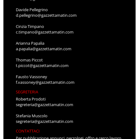
Davide Pellegrino
d.pellegrino@gazzettamatin.com
Cinzia Timpano
c.timpano@gazzettamatin.com
Arianna Papalia
a.papalia@gazzettamatin.com
Thomas Piccot
t.piccot@gazzettamatin.com
Fausto Vassoney
f.vassoney@gazzettamatin.com
SEGRETERIA
Roberta Prodoti
segreteria@gazzettamatin.com
Stefania Muscolo
segreteria@gazzettamatin.com
CONTATTACI
Per pubblicazione annunci, necrologi, offro e cerco lavoro,