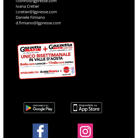
l.torino@lgpresse.com
Ivana Cretier
i.cretier@lgpresse.com
Daniele Fimiano
d.fimiano@lgpresse.com