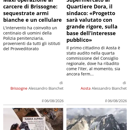
carcere di Brissogne:
Quartiere Dora, il
sequestrate armi
sindaco: «Progetto
bianche e un cellulare
sarà valutato con
grande rigore, sulla
L'intervento ha coinvolto un
base dell’interesse
centinaio di uomini della
Polizia penitenziaria,
pubblico»
provenienti da tutti gli istituti
Il primo cittadino di Aosta è
del Provveditorato
stato audito nella quarta
commissione del Consiglio
regionale, dove ha ribadito
come l'iter, al momento, sia
ancora ferm...
di
di
Brissogne
Alessandro Bianchet
Aosta
Alessandro Bianchet
il 06/08/2026
il 06/08/2026