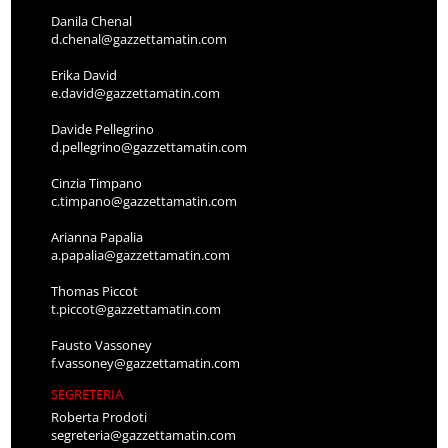
Danila Chenal
d.chenal@gazzettamatin.com
Erika David
e.david@gazzettamatin.com
Davide Pellegrino
d.pellegrino@gazzettamatin.com
Cinzia Timpano
c.timpano@gazzettamatin.com
Arianna Papalia
a.papalia@gazzettamatin.com
Thomas Piccot
t.piccot@gazzettamatin.com
Fausto Vassoney
f.vassoney@gazzettamatin.com
SEGRETERIA
Roberta Prodoti
segreteria@gazzettamatin.com