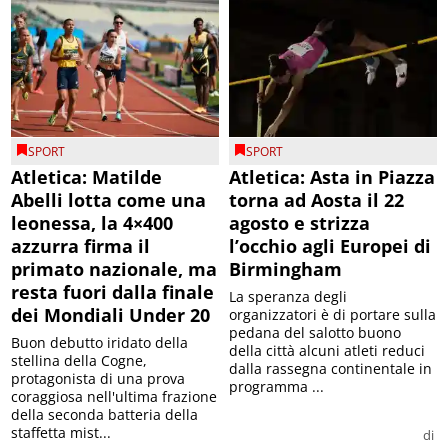
SPORT
SPORT
Atletica: Matilde
Atletica: Asta in Piazza
Abelli lotta come una
torna ad Aosta il 22
leonessa, la 4×400
agosto e strizza
azzurra firma il
l’occhio agli Europei di
primato nazionale, ma
Birmingham
resta fuori dalla finale
La speranza degli
dei Mondiali Under 20
organizzatori è di portare sulla
pedana del salotto buono
Buon debutto iridato della
della città alcuni atleti reduci
stellina della Cogne,
dalla rassegna continentale in
protagonista di una prova
programma ...
coraggiosa nell'ultima frazione
della seconda batteria della
staffetta mist...
di