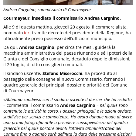
Andrea Cargnino, commissario di Courmayeur
Courmayeur, insediato il commissario Andrea Cargnino.
Alle 9 di questa mattina, giovedì 20 agosto, il commercialista,
nominato
ieri
tramite decreto del presidente della Regione, ha
ufficialmente preso possesso dell’ufficio in municipio.
Da qui,
Andrea
Cargnino
, per circa tre mesi, guiderà la
macchina amministrativa del paese riunendo a sé i poteri della
Giunta e del Consiglio comunale, decaduto dopo le dimissioni,
il 29 luglio, di otto consiglieri comunali.
Il sindaco uscente,
Stefano
Miserocchi
, ha proceduto al
passaggio delle consegne al nuovo Commissario, fornendo il
quadro generale dei principali dossier e priorità del Comune
di Courmayeur.
«
Abbiamo condiviso con il sindaco uscente il dossier che ha redatto
–
commenta il commissario
Andrea Cargnino
– nel quale sono
contenute le attività in corso, i dossier principali e le azioni avviate,
suddivise per servizi e competenze. Ho avuto dunque modo di avere
una prima fotografia utile a prendere consapevolezza del quadro
generale nel quale portare avanti l’attività amministrativa del
Comune fino a quando sarà definita la data delle prossime elezioni