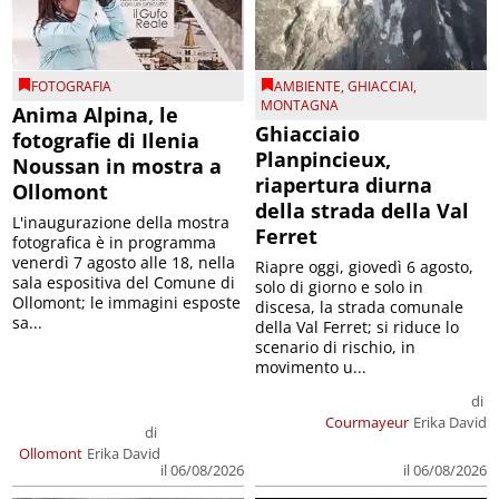
FOTOGRAFIA
AMBIENTE
,
GHIACCIAI
,
MONTAGNA
Anima Alpina, le
Ghiacciaio
fotografie di Ilenia
Planpincieux,
Noussan in mostra a
riapertura diurna
Ollomont
della strada della Val
L'inaugurazione della mostra
Ferret
fotografica è in programma
venerdì 7 agosto alle 18, nella
Riapre oggi, giovedì 6 agosto,
sala espositiva del Comune di
solo di giorno e solo in
Ollomont; le immagini esposte
discesa, la strada comunale
sa...
della Val Ferret; si riduce lo
scenario di rischio, in
movimento u...
di
Courmayeur
Erika David
di
Ollomont
Erika David
il 06/08/2026
il 06/08/2026