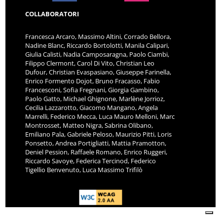
COLLABORATORI
Francesca Arcaro, Massimo Altini, Corrado Bellora,
Nadine Blanc, Riccardo Bortolotti, Manila Calipari,
Giulia Calisti, Nadia Camposaragna, Paolo Ciambi,
Filippo Clermont, Carol Di Vito, Christian Leo
Dufour, Christian Evaspasiano, Giuseppe Farinella,
Enrico Formento Dojot, Bruno Fracasso, Fabio
Francesconi, Sofia Fregnani, Giorgia Gambino,
Paolo Gatto, Michael Ghignone, Marlène Jorrioz,
Cecilia Lazzarotto, Giacomo Mangano, Angela
Marrelli, Federico Mecca, Luca Mauro Melloni, Marc
Montrosset, Matteo Nigra, Sabrina Olibano,
Emiliano Pala, Gabriele Peloso, Maurizio Pitti, Loris
Ponsetto, Andrea Portigliatti, Mattia Pramotton,
Deniel Pession, Raffaele Romano, Enrico Ruggeri,
Riccardo Savoye, Federica Tercinod, Federico
Tigellio Benvenuto, Luca Massimo Trifilò