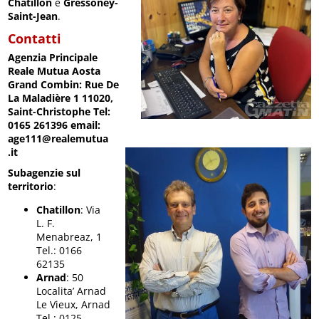
Chatillon
e
Gressoney-
Saint-Jean
.
Contatti
Agenzia Principale
Reale Mutua Aosta
Grand Combin: Rue De
La Maladière 1 11020,
Saint-Christophe Tel:
0165 261396 email:
age111@realemutua
.it
Subagenzie sul
territorio
:
Chatillon
: Via
L. F.
Menabreaz, 1
Tel.: 0166
62135
Arnad
: 50
Localita’ Arnad
Le Vieux, Arnad
Tel.: 0125