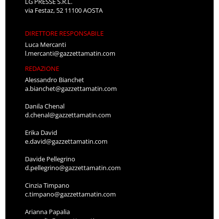
LG PRESSE S.R.L.
via Festaz, 52 11100 AOSTA
DIRETTORE RESPONSABILE
Luca Mercanti
l.mercanti@gazzettamatin.com
REDAZIONE
Alessandro Bianchet
a.bianchet@gazzettamatin.com
Danila Chenal
d.chenal@gazzettamatin.com
Erika David
e.david@gazzettamatin.com
Davide Pellegrino
d.pellegrino@gazzettamatin.com
Cinzia Timpano
c.timpano@gazzettamatin.com
Arianna Papalia