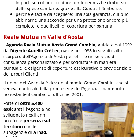
importi su cui puoi contare per indennizzi e rimborso
delle spese sanitarie, grazie alla Guida al Rimborso​;
perché è facile da scegliere: una sola garanzia, cui puoi
abbinarne una seconda per una protezione ancora più
complete, e due livelli di copertura per ognuna.​
Reale Mutua in Valle d’Aosta
L’
Agenzia Reale Mutua Aosta Grand Combin
, guidata dal 1992
dall’
Agente Aurelio Crétier,
nasce nel 1988 in seguito allo
scorporo dell’Agenzia di Aosta per offrire un servizio di
consulenza personalizzato e per soddisfare in maniera
puntuale le esigenze di copertura assicurativa e previdenziale
dei propri Clienti.
Il nome dell’Agenzia è dovuto al monte Grand Combin, che si
vedeva dai locali della prima sede dell’Agenzia, mantenuto
nonostante il cambio di uffici nel 2001.
Forte di
oltre 5.400
assicurati
, l’Agenzia ha
sviluppato negli anni
una forte
presenza sul
territorio
con le
subagenzie di
Arnad
,