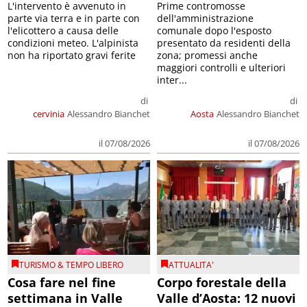
L'intervento è avvenuto in
Prime contromosse
parte via terra e in parte con
dell'amministrazione
l'elicottero a causa delle
comunale dopo l'esposto
condizioni meteo. L'alpinista
presentato da residenti della
non ha riportato gravi ferite
zona; promessi anche
maggiori controlli e ulteriori
inter...
di
di
cervinia
Alessandro Bianchet
Aosta
Alessandro Bianchet
il 07/08/2026
il 07/08/2026
TURISMO & TEMPO LIBERO
ATTUALITA'
Cosa fare nel fine
Corpo forestale della
settimana in Valle
Valle d’Aosta: 12 nuovi