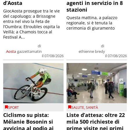
d’Aosta
agenti in servizio in 8
stazioni
GiocAosta prosegue tra le vie
del capoluogo; a Brissogne
Questa mattina, a palazzo
entra nel vivo la Feta de
regionale, si è tenuta la
l’Oumbra; Etroubles ospita la
cerimonia di giuramento
Veillà; a Chamois tocca al
Festival A...
di
di
Aosta
gazzettamatin
ethienne bredy
il 07/08/2026
il 07/08/2026
SPORT
SALUTE
,
SANITÀ
Ciclismo su pista:
Liste d’attesa: oltre 22
Mélanie Bosonin si
mila 500 richieste di
avvicina al podio ai
prime visite nei primi