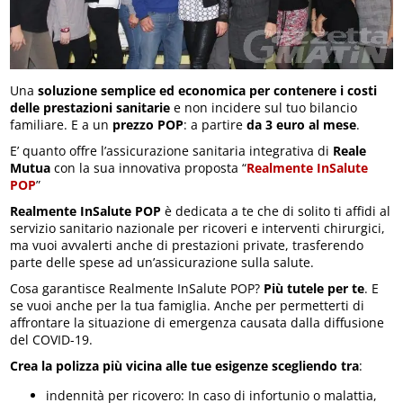
Una
soluzione semplice ed economica per contenere i costi
delle prestazioni sanitarie
e non incidere sul tuo bilancio
familiare.​ E a un
prezzo POP
: a partire
da 3 euro al mese
.
E’ quanto offre l’assicurazione sanitaria integrativa di
Reale
Mutua
con la sua innovativa proposta “
Realmente InSalute
POP
”
Realmente InSalute POP
è dedicata a te che di solito ti affidi al
servizio sanitario nazionale per ricoveri e interventi chirurgici,
ma vuoi avvalerti anche di prestazioni private, trasferendo
parte delle spese ad un’assicurazione sulla salute.
Cosa garantisce Realmente InSalute POP?
Più tutele per te
. E
se vuoi anche per la tua famiglia. Anche per permetterti di
affrontare la situazione di emergenza causata dalla diffusione
del COVID-19.​
Crea la polizza più vicina alle tue esigenze scegliendo tra
:
indennità per ricovero: In caso di infortunio o malattia,