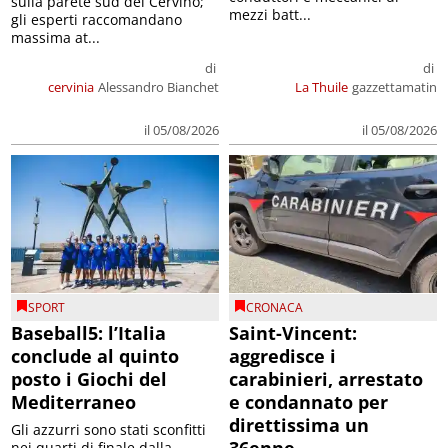
sulla parete sud del Cervino;
mezzi batt...
gli esperti raccomandano
massima at...
di
di
cervinia
Alessandro Bianchet
La Thuile
gazzettamatin
il 05/08/2026
il 05/08/2026
SPORT
CRONACA
Baseball5: l’Italia
Saint-Vincent:
conclude al quinto
aggredisce i
posto i Giochi del
carabinieri, arrestato
Mediterraneo
e condannato per
direttissima un
Gli azzurri sono stati sconfitti
nei quarti di finale dalla