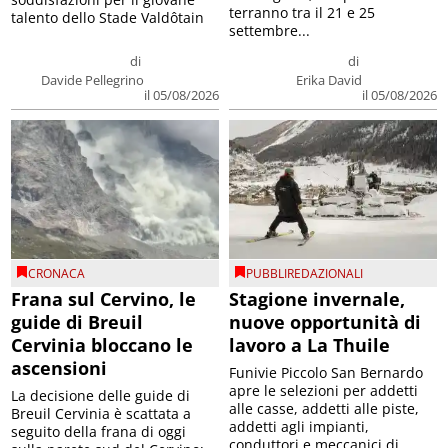
terranno tra il 21 e 25
talento dello Stade Valdôtain
settembre...
di
di
Davide Pellegrino
Erika David
il 05/08/2026
il 05/08/2026
CRONACA
PUBBLIREDAZIONALI
Frana sul Cervino, le
Stagione invernale,
guide di Breuil
nuove opportunità di
Cervinia bloccano le
lavoro a La Thuile
ascensioni
Funivie Piccolo San Bernardo
apre le selezioni per addetti
La decisione delle guide di
alle casse, addetti alle piste,
Breuil Cervinia è scattata a
addetti agli impianti,
seguito della frana di oggi
conduttori e meccanici di