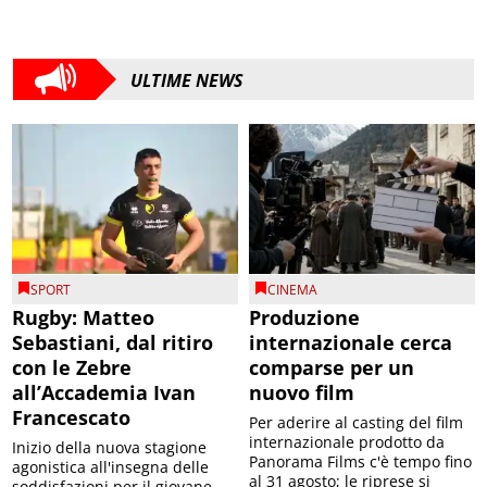
ULTIME NEWS
SPORT
CINEMA
Rugby: Matteo
Produzione
Sebastiani, dal ritiro
internazionale cerca
con le Zebre
comparse per un
all’Accademia Ivan
nuovo film
Francescato
Per aderire al casting del film
internazionale prodotto da
Inizio della nuova stagione
Panorama Films c'è tempo fino
agonistica all'insegna delle
al 31 agosto; le riprese si
soddisfazioni per il giovane