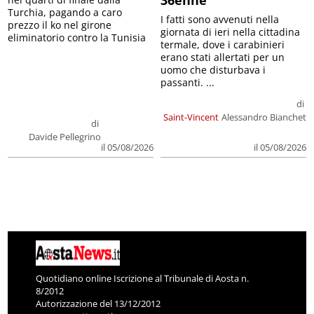
36enne
Turchia, pagando a caro
I fatti sono avvenuti nella
prezzo il ko nel girone
giornata di ieri nella cittadina
eliminatorio contro la Tunisia
termale, dove i carabinieri
erano stati allertati per un
uomo che disturbava i
passanti. ...
di
Saint-Vincent
Alessandro Bianchet
di
Davide Pellegrino
il 05/08/2026
il 05/08/2026
Quotidiano online Iscrizione al Tribunale di Aosta n.
8/2012
Autorizzazione del 13/12/2012