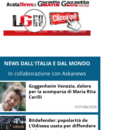
NEWS DALL'ITALIA E DAL MONDO
In collaborazione con Askanews
Covid, ‘Conte-day’ in
commissione: “non sono un
eroe ma un uomo corretto,
non troverete nulla”
il 06/08/2026
Guccini, Meloni: l’ho amato e