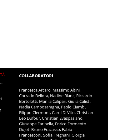
ITÀ
COLLABORATORI
L.
Francesca Arcaro, Massimo Altini,
Corrado Bellora, Nadine Blanc, Riccardo
11
Bortolotti, Manila Calipari, Giulia Calisti,
Nadia Camposaragna, Paolo Ciambi,
m
Filippo Clermont, Carol Di Vito, Christian
Leo Dufour, Christian Evaspasiano,
Giuseppe Farinella, Enrico Formento
Dojot, Bruno Fracasso, Fabio
Francesconi, Sofia Fregnani, Giorgia