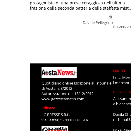
protagonista di una prova coraggiosa nell'ultima
frazione della seconda batteria della staffetta mist..
di
Davide Pellegrino
il 06/08/2
DIRETTOR
Luca Merc
l.mercant
Quotidiano online Iscrizione al Tribunale
di Aosta n. 8/2012
REDAZIO
Autorizzazione del 13/12/2012
Alessandr
www.gazzettamatin.com
a.bianche
Editore
Danila Ch
LG PRESSE S.R.L.
d.chenal@
via Festaz, 52 11100 AOSTA
Erika Davi