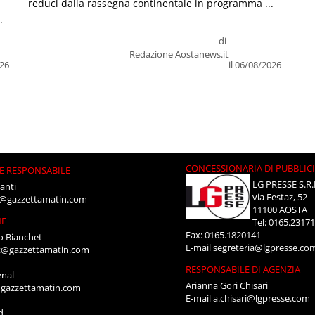
reduci dalla rassegna continentale in programma ...
.
di
Redazione Aostanews.it
026
il 06/08/2026
CONCESSIONARIA DI PUBBLIC
E RESPONSABILE
LG PRESSE S.R.
anti
via Festaz, 52
i@gazzettamatin.com
11100 AOSTA
NE
Tel: 0165.2317
Fax: 0165.1820141
o Bianchet
E-mail
segreteria@lgpresse.co
t@gazzettamatin.com
RESPONSABILE DI AGENZIA
enal
Arianna Gori Chisari
gazzettamatin.com
E-mail
a.chisari@lgpresse.com
d