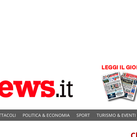
TTACOLI
POLITICA & ECONOMIA
SPORT
TURISMO & EVENTI
C