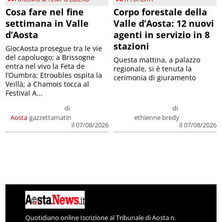
Cosa fare nel fine
Corpo forestale della
settimana in Valle
Valle d’Aosta: 12 nuovi
d’Aosta
agenti in servizio in 8
stazioni
GiocAosta prosegue tra le vie
del capoluogo; a Brissogne
Questa mattina, a palazzo
entra nel vivo la Feta de
regionale, si è tenuta la
l’Oumbra; Etroubles ospita la
cerimonia di giuramento
Veillà; a Chamois tocca al
Festival A...
di
di
Aosta
gazzettamatin
ethienne bredy
il 07/08/2026
il 07/08/2026
Quotidiano online Iscrizione al Tribunale di Aosta n.