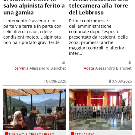
salvo alpinista ferito a
telecamera alla Torre
una gamba
del Lebbroso
L'intervento è avvenuto in
Prime contromosse
parte via terra e in parte con
dell'amministrazione
l'elicottero a causa delle
comunale dopo l'esposto
condizioni meteo. L'alpinista
presentato da residenti della
non ha riportato gravi ferite
zona; promessi anche
maggiori controlli e ulteriori
inter...
di
di
cervinia
Alessandro Bianchet
Aosta
Alessandro Bianchet
il 07/08/2026
il 07/08/2026
TURISMO & TEMPO LIBERO
ATTUALITA'