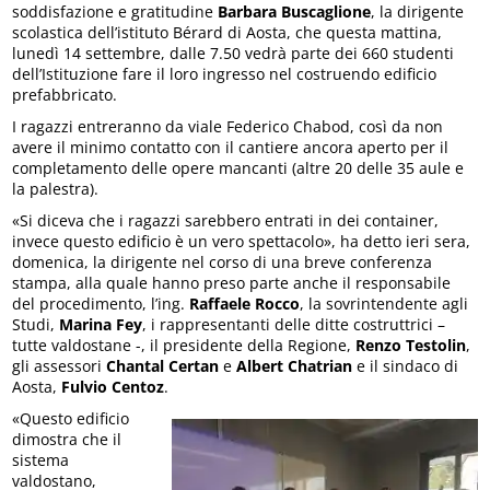
soddisfazione e gratitudine
Barbara Buscaglione
, la dirigente
scolastica dell’istituto Bérard di Aosta, che questa mattina,
lunedì 14 settembre, dalle 7.50 vedrà parte dei 660 studenti
dell’Istituzione fare il loro ingresso nel costruendo edificio
prefabbricato.
I ragazzi entreranno da viale Federico Chabod, così da non
avere il minimo contatto con il cantiere ancora aperto per il
completamento delle opere mancanti (altre 20 delle 35 aule e
la palestra).
«Si diceva che i ragazzi sarebbero entrati in dei container,
invece questo edificio è un vero spettacolo», ha detto ieri sera,
domenica, la dirigente nel corso di una breve conferenza
stampa, alla quale hanno preso parte anche il responsabile
del procedimento, l’ing.
Raffaele Rocco
, la sovrintendente agli
Studi,
Marina Fey
, i rappresentanti delle ditte costruttrici –
tutte valdostane -, il presidente della Regione,
Renzo Testolin
,
gli assessori
Chantal Certan
e
Albert Chatrian
e il sindaco di
Aosta,
Fulvio Centoz
.
«Questo edificio
dimostra che il
sistema
valdostano,