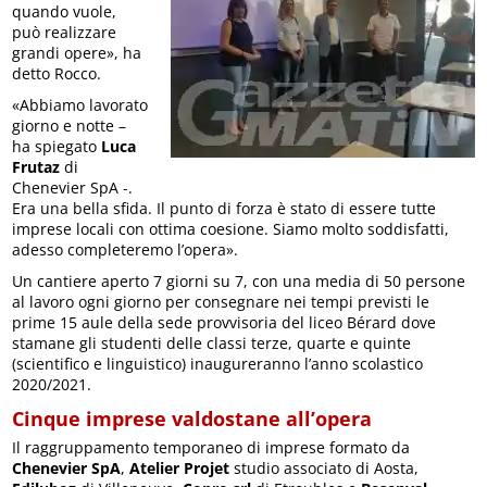
quando vuole,
può realizzare
grandi opere», ha
detto Rocco.
«Abbiamo lavorato
giorno e notte –
ha spiegato
Luca
Frutaz
di
Chenevier SpA -.
Era una bella sfida. Il punto di forza è stato di essere tutte
imprese locali con ottima coesione. Siamo molto soddisfatti,
adesso completeremo l’opera».
Un cantiere aperto 7 giorni su 7, con una media di 50 persone
al lavoro ogni giorno per consegnare nei tempi previsti le
prime 15 aule della sede provvisoria del liceo Bérard dove
stamane gli studenti delle classi terze, quarte e quinte
(scientifico e linguistico) inaugureranno l’anno scolastico
2020/2021.
Cinque imprese valdostane all’opera
Il raggruppamento temporaneo di imprese formato da
Chenevier SpA
,
Atelier Projet
studio associato di Aosta,