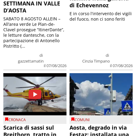
SETTIMANA IN VALLE
di Echevennoz
D’AOSTA
E in corso l'intervento dei vigili
SABATO 8 AGOSTO ALLEIN –
del fuoco, non ci sono feriti
All’area verde Le Plan-de-
Clavel prosegue “ItinerDante”,
le letture dantesche, con la
partecipazione di Antonello
Pistritto (...
di
di
gazzettamatin
Cinzia Timpano
il 07/08/2026
il 07/08/2026
CRONACA
COMUNI
Scarica di sassi sul
Aosta, degrado in via
Breithorn, tratto in
Festaz: installata una