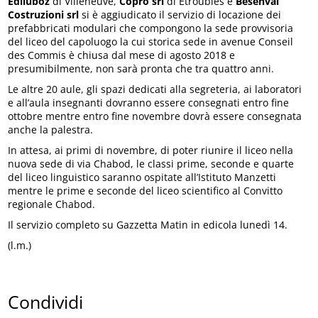
Ediluboz
di Villeneuve,
Copro srl
di Etroubles e
Besenval
Costruzioni srl
si è aggiudicato il servizio di locazione dei
prefabbricati modulari che compongono la sede provvisoria
del liceo del capoluogo la cui storica sede in avenue Conseil
des Commis è chiusa dal mese di agosto 2018 e
presumibilmente, non sarà pronta che tra quattro anni.
Le altre 20 aule, gli spazi dedicati alla segreteria, ai laboratori
e all’aula insegnanti dovranno essere consegnati entro fine
ottobre mentre entro fine novembre dovrà essere consegnata
anche la palestra.
In attesa, ai primi di novembre, di poter riunire il liceo nella
nuova sede di via Chabod, le classi prime, seconde e quarte
del liceo linguistico saranno ospitate all’Istituto Manzetti
mentre le prime e seconde del liceo scientifico al Convitto
regionale Chabod.
Il servizio completo su Gazzetta Matin in edicola lunedì 14.
(l.m.)
Condividi