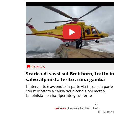
CRONACA
Scarica di sassi sul Breithorn, tratto i
salvo alpinista ferito a una gamba
L'intervento è avvenuto in parte via terra e in parte
con l'elicottero a causa delle condizioni meteo.
L'alpinista non ha riportato gravi ferite
di
cervinia
Alessandro Bianchet
il 07/08/2