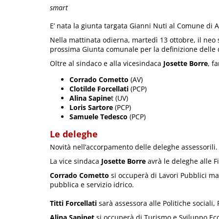
smart
E’ nata la giunta targata Gianni Nuti al Comune di A
Nella mattinata odierna, martedì 13 ottobre, il neo
prossima Giunta comunale per la definizione delle 
Oltre al sindaco e alla vicesindaca
Josette Borre
, f
Corrado Cometto
(AV)
Clotilde Forcellati
(PCP)
Alina Sapine
t (UV)
Loris Sartore
(PCP)
Samuele Tedesco
(PCP)
Le deleghe
Novità nell’accorpamento delle deleghe assessorili.
La vice sindaca
Josette Borre
avrà le deleghe alle F
Corrado Cometto
si occuperà di Lavori Pubblici m
pubblica e servizio idrico.
Titti Forcellati
sarà assessora alle Politiche sociali,
Alina Sapinet
si occuperà di Turismo e Sviluppo Ec