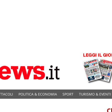
TTACOLI
POLITICA & ECONOMIA
SPORT
TURISMO & EVENTI
C