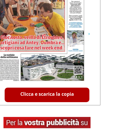
Clicca e scarica la copia