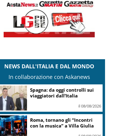
NEWS DALL'ITALIA E DAL MONDO
In collaborazione con Askanews
anteghetta, Garavaglia: Stop a impianto
ittoria del territorio
il 08/08/2026
Adyen e GetYourGuide: 15
anni di innovazione per le
esperienze di viaggio