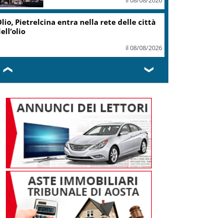
il 07/08/2026
Caretta caretta, circa 280 nidi
individuati in Italia dopo
record 2025
il 07/08/2026
❮
❯