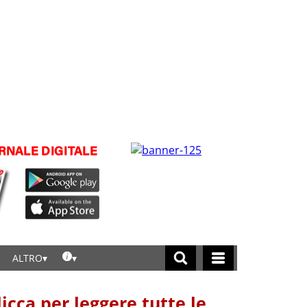
ALTRO
licca per leggere tutte le