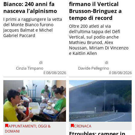
Bianco: 240 anni fa
firmano il Vertical
nasceva l’alpinismo
Brusson-Bringuez a
tempo di record
I primi a raggiungere la vetta
del Monte Bianco furono
Oltre 200 atleti al via
Jacques Balmat e Michel
dell'ultima tappa del Défì
Gabriel Paccard
Vertical, sul podio anche
Mathieu Brunod, Alex
Noussan, Miriam Di Vincenzo
e Kaitlin Allen
di
di
Cinzia Timpano
Davide Pellegrino
il 08/08/2026
il 08/08/2026
APPUNTAMENTI
,
OGGI &
CRONACA
DOMANI
Etroubles: camper in