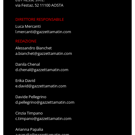
via Festaz, 52 11100 AOSTA
DIRETTORE RESPONSABILE
Luca Mercanti
l.mercanti@gazzettamatin.com
REDAZIONE
Alessandro Bianchet
a.bianchet@gazzettamatin.com
Danila Chenal
d.chenal@gazzettamatin.com
Erika David
e.david@gazzettamatin.com
Davide Pellegrino
d.pellegrino@gazzettamatin.com
Cinzia Timpano
c.timpano@gazzettamatin.com
Arianna Papalia
a.papalia@gazzettamatin.com