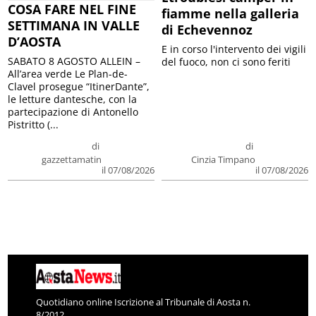
COSA FARE NEL FINE
fiamme nella galleria
SETTIMANA IN VALLE
di Echevennoz
D’AOSTA
E in corso l'intervento dei vigili
SABATO 8 AGOSTO ALLEIN –
del fuoco, non ci sono feriti
All’area verde Le Plan-de-
Clavel prosegue “ItinerDante”,
le letture dantesche, con la
partecipazione di Antonello
Pistritto (...
di
di
gazzettamatin
Cinzia Timpano
il 07/08/2026
il 07/08/2026
Quotidiano online Iscrizione al Tribunale di Aosta n.
8/2012