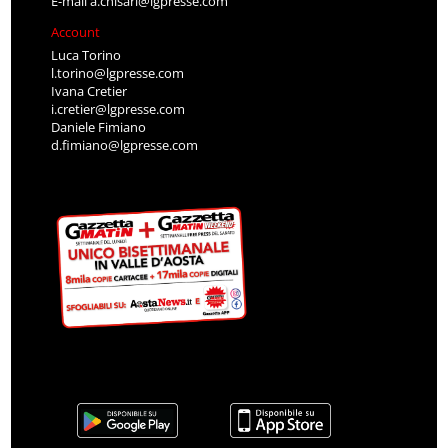
E-mail
a.chisari@lgpresse.com
Account
Luca Torino
l.torino@lgpresse.com
Ivana Cretier
i.cretier@lgpresse.com
Daniele Fimiano
d.fimiano@lgpresse.com