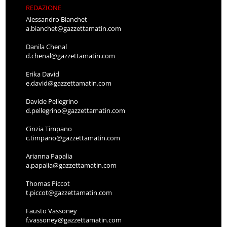
REDAZIONE
Alessandro Bianchet
a.bianchet@gazzettamatin.com
Danila Chenal
d.chenal@gazzettamatin.com
Erika David
e.david@gazzettamatin.com
Davide Pellegrino
d.pellegrino@gazzettamatin.com
Cinzia Timpano
c.timpano@gazzettamatin.com
Arianna Papalia
a.papalia@gazzettamatin.com
Thomas Piccot
t.piccot@gazzettamatin.com
Fausto Vassoney
f.vassoney@gazzettamatin.com