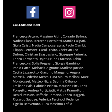
COLLABORATORI
Francesca Arcaro, Massimo Altini, Corrado Bellora,
Nadine Blanc, Riccardo Bortolotti, Manila Calipari,
Giulia Calisti, Nadia Camposaragna, Paolo Ciambi,
Filippo Clermont, Carol Di Vito, Christian Leo
Dufour, Christian Evaspasiano, Giuseppe Farinella,
Enrico Formento Dojot, Bruno Fracasso, Fabio
Francesconi, Sofia Fregnani, Giorgia Gambino,
Paolo Gatto, Michael Ghignone, Marlène Jorrioz,
Cecilia Lazzarotto, Giacomo Mangano, Angela
Marrelli, Federico Mecca, Luca Mauro Melloni, Marc
Montrosset, Matteo Nigra, Sabrina Olibano,
Emiliano Pala, Gabriele Peloso, Maurizio Pitti, Loris
Ponsetto, Andrea Portigliatti, Mattia Pramotton,
Deniel Pession, Raffaele Romano, Enrico Ruggeri,
Riccardo Savoye, Federica Tercinod, Federico
Tigellio Benvenuto, Luca Massimo Trifilò