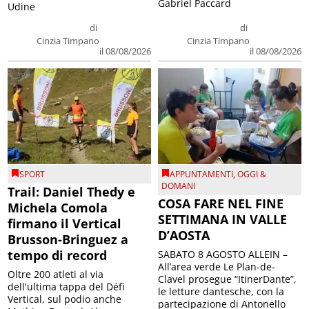
Gabriel Paccard
Udine
di
di
Cinzia Timpano
Cinzia Timpano
il 08/08/2026
il 08/08/2026
SPORT
APPUNTAMENTI
,
OGGI &
DOMANI
Trail: Daniel Thedy e
COSA FARE NEL FINE
Michela Comola
SETTIMANA IN VALLE
firmano il Vertical
D’AOSTA
Brusson-Bringuez a
tempo di record
SABATO 8 AGOSTO ALLEIN –
All’area verde Le Plan-de-
Oltre 200 atleti al via
Clavel prosegue “ItinerDante”,
dell'ultima tappa del Défì
le letture dantesche, con la
Vertical, sul podio anche
partecipazione di Antonello