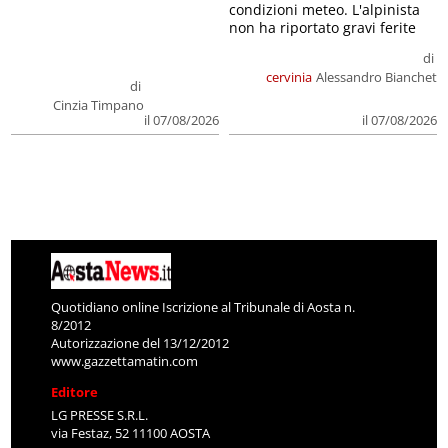
condizioni meteo. L'alpinista
non ha riportato gravi ferite
di
cervinia
Alessandro Bianchet
di
Cinzia Timpano
il 07/08/2026
il 07/08/2026
Quotidiano online Iscrizione al Tribunale di Aosta n.
8/2012
Autorizzazione del 13/12/2012
www.gazzettamatin.com
Editore
LG PRESSE S.R.L.
via Festaz, 52 11100 AOSTA