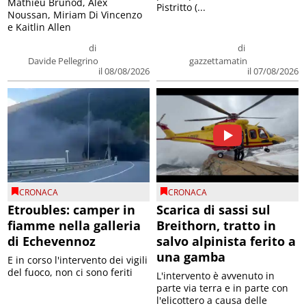
Mathieu Brunod, Alex
Pistritto (...
Noussan, Miriam Di Vincenzo
e Kaitlin Allen
di
di
Davide Pellegrino
gazzettamatin
il 08/08/2026
il 07/08/2026
CRONACA
CRONACA
Etroubles: camper in
Scarica di sassi sul
fiamme nella galleria
Breithorn, tratto in
di Echevennoz
salvo alpinista ferito a
una gamba
E in corso l'intervento dei vigili
del fuoco, non ci sono feriti
L'intervento è avvenuto in
parte via terra e in parte con
l'elicottero a causa delle