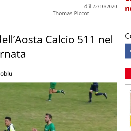
di
il
22/10/2020
n
Thomas Piccot
C
dell’Aosta Calcio 511 nel
ornata
loblu