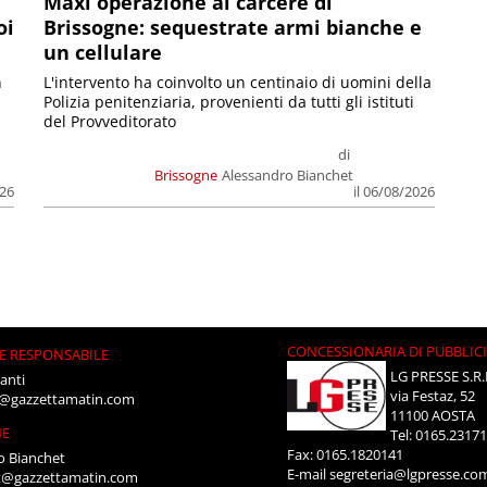
Maxi operazione al carcere di
oi
Brissogne: sequestrate armi bianche e
un cellulare
n
L'intervento ha coinvolto un centinaio di uomini della
Polizia penitenziaria, provenienti da tutti gli istituti
del Provveditorato
di
Brissogne
Alessandro Bianchet
026
il 06/08/2026
CONCESSIONARIA DI PUBBLIC
E RESPONSABILE
LG PRESSE S.R.
anti
via Festaz, 52
i@gazzettamatin.com
11100 AOSTA
NE
Tel: 0165.2317
Fax: 0165.1820141
o Bianchet
E-mail
segreteria@lgpresse.co
t@gazzettamatin.com