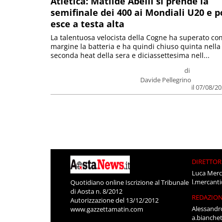
Atletica: Matilde Abelli si prende la
semifinale dei 400 ai Mondiali U20 e p
esce a testa alta
La talentuosa velocista della Cogne ha superato co
margine la batteria e ha quindi chiuso quinta nella
seconda heat della sera e diciassettesima nell...
di
Davide Pellegrino
il 07/08/2
DIRETTOR
Luca Merc
l.mercant
Quotidiano online Iscrizione al Tribunale
di Aosta n. 8/2012
REDAZIO
Autorizzazione del 13/12/2012
Alessandr
www.gazzettamatin.com
a.bianche