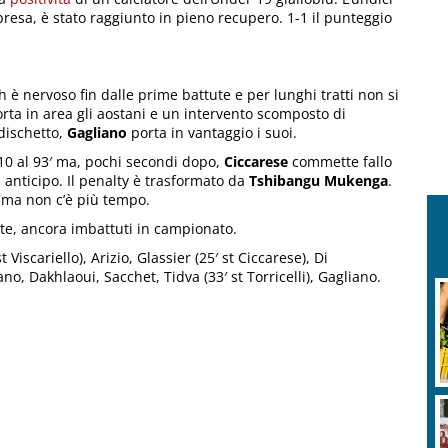
presa, è stato raggiunto in pieno recupero. 1-1 il punteggio
h è nervoso fin dalle prime battute e per lunghi tratti non si
rta in area gli aostani e un intervento scomposto di
 dischetto,
Gagliano
porta in vantaggio i suoi.
 10 al 93′ ma, pochi secondi dopo,
Ciccarese
commette fallo
n anticipo. Il penalty è trasformato da
Tshibangu Mukenga
.
, ma non c’è più tempo.
ate, ancora imbattuti in campionato.
t Viscariello), Arizio, Glassier (25′ st Ciccarese), Di
no, Dakhlaoui, Sacchet, Tidva (33′ st Torricelli), Gagliano.