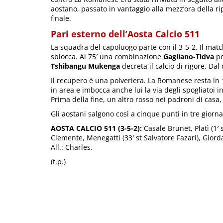
aostano, passato in vantaggio alla mezz’ora della ri
finale.
Pari esterno dell’Aosta Calcio 511
La squadra del capoluogo parte con il 3-5-2. Il matc
sblocca. Al 75′ una combinazione
Gagliano-Tidva
po
Tshibangu Mukenga
decreta il calcio di rigore. Dal
Il recupero è una polveriera. La Romanese resta in
in area e imbocca anche lui la via degli spogliatoi i
Prima della fine, un altro rosso nei padroni di casa
Gli aostani salgono così a cinque punti in tre giorn
AOSTA CALCIO 511 (3-5-2):
Casale Brunet, Platì (1′ s
Clemente, Menegatti (33′ st Salvatore Fazari), Giorda
All.: Charles.
(t.p.)