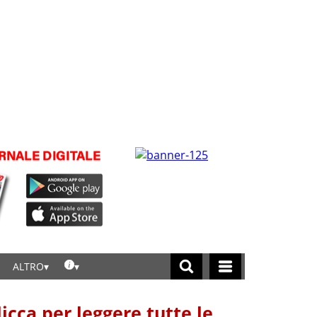
ALTRO
licca per leggere tutte le