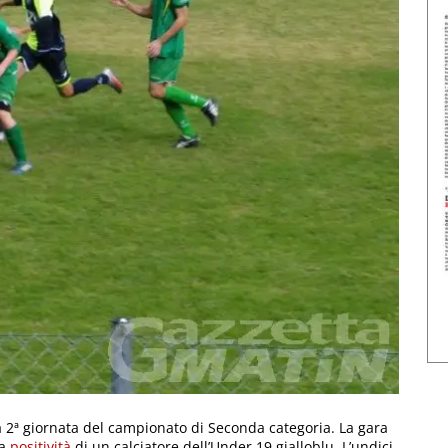
la 2ª giornata del campionato di Seconda categoria. La gara
la
positività
di un calciatore dell’Under 19 gialloblu. L’undici