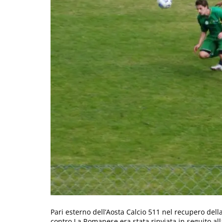
Pari esterno dell’Aosta Calcio 511 nel recupero del
contro La Romanese era stata rinviata in seguito al