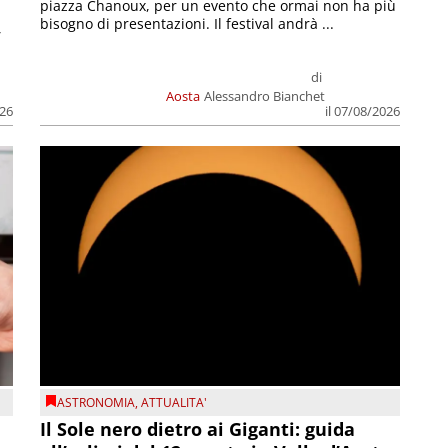
piazza Chanoux, per un evento che ormai non ha più
bisogno di presentazioni. Il festival andrà ...
,
di
Aosta
Alessandro Bianchet
026
il 07/08/2026
ASTRONOMIA
,
ATTUALITA'
Il Sole nero dietro ai Giganti: guida