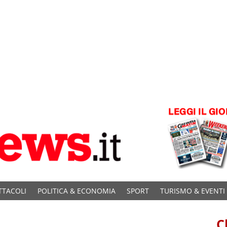
TTACOLI
POLITICA & ECONOMIA
SPORT
TURISMO & EVENTI
C