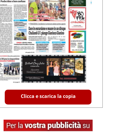
Clicca e scarica la copia