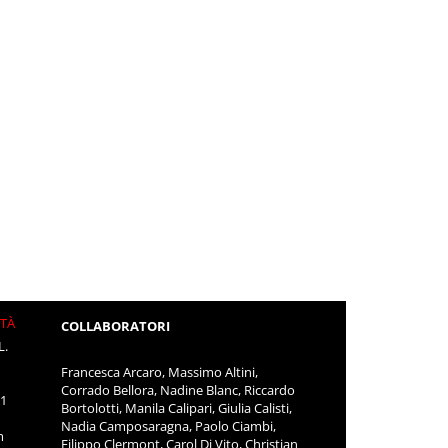
ITÀ
COLLABORATORI
L.
Francesca Arcaro, Massimo Altini,
Corrado Bellora, Nadine Blanc, Riccardo
11
Bortolotti, Manila Calipari, Giulia Calisti,
Nadia Camposaragna, Paolo Ciambi,
m
Filippo Clermont, Carol Di Vito, Christian