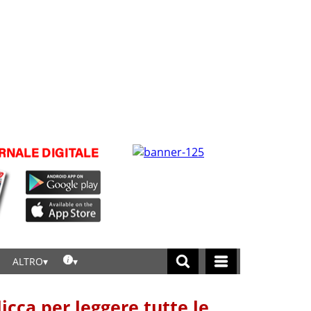
ALTRO
licca per leggere tutte le