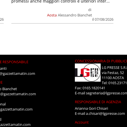
promessi anche maggiori controlli e ulteriori inter...
di
Aosta
Alessandro Bianchet
026
il 07/08/2026
CONCESSIONARIA DI PUBBLIC
E RESPONSABILE
LG PRESSE S.R.
anti
via Festaz, 52
i@gazzettamatin.com
11100 AOSTA
NE
Tel: 0165.2317
Fax: 0165.1820141
o Bianchet
E-mail
segreteria@lgpresse.co
t@gazzettamatin.com
RESPONSABILE DI AGENZIA
enal
Arianna Gori Chisari
gazzettamatin.com
E-mail
a.chisari@lgpresse.com
d
Account
azzettamatin.com