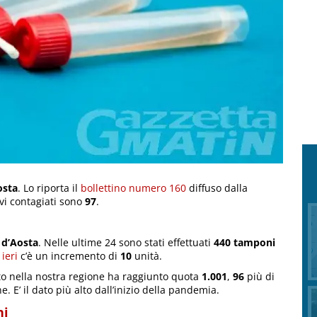
osta
. Lo riporta il
bollettino numero 160
diffuso dalla
ovi contagiati sono
97
.
 d’Aosta
. Nelle ultime 24 sono stati effettuati
440 tamponi
 ieri
c’è un incremento di
10
unità.
to nella nostra regione ha raggiunto quota
1.001
,
96
più di
e. E’ il dato più alto dall’inizio della pandemia.
ni