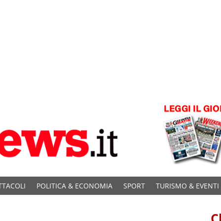
TTACOLI
POLITICA & ECONOMIA
SPORT
TURISMO & EVENTI
C