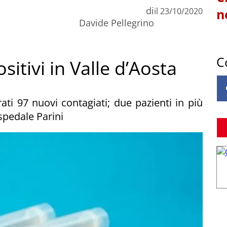
di
il
23/10/2020
n
Davide Pellegrino
C
itivi in Valle d’Aosta
ati 97 nuovi contagiati; due pazienti in più
spedale Parini