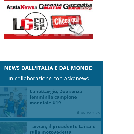
NEWS DALL'ITALIA E DAL MONDO
In collaborazione con Askanews
Canottaggio, Due senza
femminile campione
mondiale U19
il 08/08/2026
Taiwan, il presidente Lai sale
sulla motovedetta