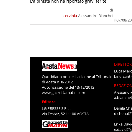
L'alpinista non ha riportato gravi ferite
di
cervinia
Alessandro Bianchet
il 07/08/2
DIRETTOR
Luca Merc
l.mercant
Quotidiano online Iscrizione al Tribunale
di Aosta n. 8/2012
REDAZIO
Autorizzazione del 13/12/2012
Alessandr
www.gazzettamatin.com
a.bianche
Editore
Danila Ch
LG PRESSE S.R.L.
d.chenal@
via Festaz, 52 11100 AOSTA
Erika Davi
e.david@g