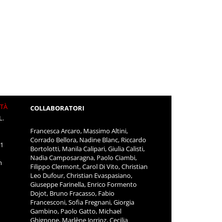
ITÀ
COLLABORATORI
L.
Francesca Arcaro, Massimo Altini,
Corrado Bellora, Nadine Blanc, Riccardo
11
Bortolotti, Manila Calipari, Giulia Calisti,
Nadia Camposaragna, Paolo Ciambi,
m
Filippo Clermont, Carol Di Vito, Christian
Leo Dufour, Christian Evaspasiano,
Giuseppe Farinella, Enrico Formento
Dojot, Bruno Fracasso, Fabio
Francesconi, Sofia Fregnani, Giorgia
Gambino, Paolo Gatto, Michael
Ghignone, Marlène Jorrioz, Cecilia