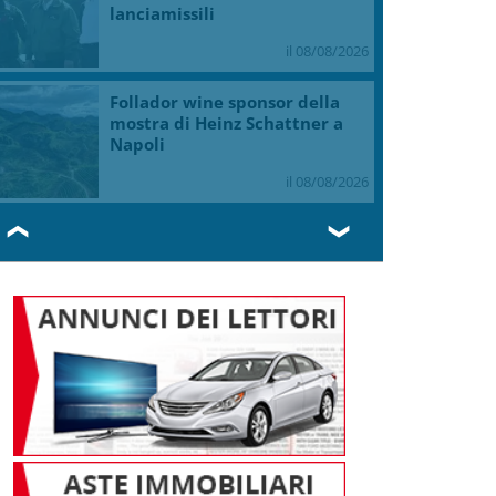
lanciamissili
il 08/08/2026
Follador wine sponsor della
mostra di Heinz Schattner a
Napoli
il 08/08/2026
❮
❯