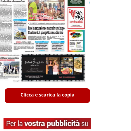
Clicca e scarica la copia