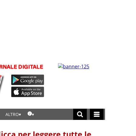
ALTRO
licca per leggere tutte le