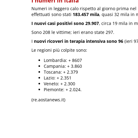
I numeri in Italia
Numeri in leggero calo rispetto al giorno prima nel 
effettuati sono stati
183.457 mila
, quasi 32 mila in 
I nuovi casi positivi sono 29.907
, circa 19 mila in 
Sono 208 le vittime; ieri erano state 297.
I
nuovi ricoveri in terapia intensiva sono 96
(ieri 97
Le regioni più colpite sono:
Lombardia: + 8607
Campania: + 3.860
Toscana: + 2.379
Lazio: + 2.351
Veneto: + 2.300
Piemonte: + 2.024.
(re.aostanews.it)