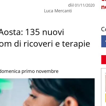
di
il
01/11/2020
n
Luca Mercanti
C
’Aosta: 135 nuovi
oom di ricoveri e terapie
 di domenica primo novembre