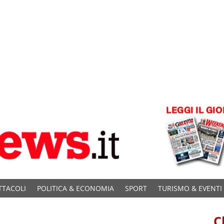
TTACOLI
POLITICA & ECONOMIA
SPORT
TURISMO & EVENTI
C