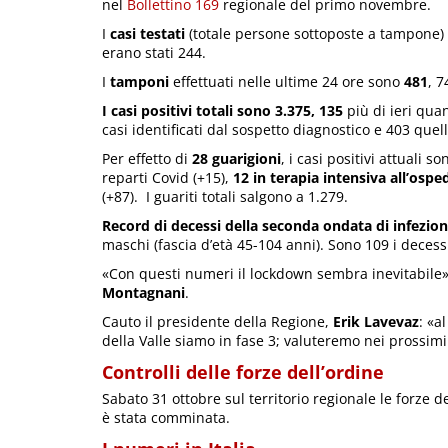
nel
Bollettino 169
regionale del primo novembre.
I
casi testati
(totale persone sottoposte a tampone) 
erano stati 244.
I
tamponi
effettuati nelle ultime 24 ore sono
481
, 7
I casi positivi totali sono 3.375, 135
più di ieri qua
casi identificati dal sospetto diagnostico e 403 quell
Per effetto di
28 guarigioni
, i casi positivi attuali s
reparti Covid (+15),
12 in terapia intensiva all’osped
(+87). I guariti totali salgono a 1.279.
Record di decessi della seconda ondata di infezion
maschi (fascia d’età 45-104 anni). Sono 109 i decessi 
«Con questi numeri il lockdown sembra inevitabile»
Montagnani
.
Cauto il presidente della Regione,
Erik Lavevaz
: «a
della Valle siamo in fase 3; valuteremo nei prossimi
Controlli delle forze dell’ordine
Sabato 31 ottobre sul territorio regionale le forze 
è stata comminata.