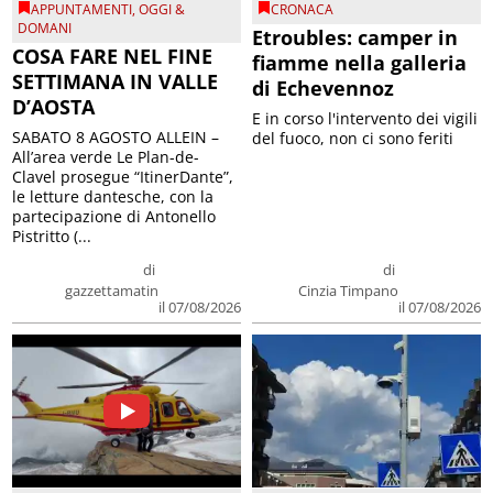
APPUNTAMENTI
,
OGGI &
CRONACA
DOMANI
Etroubles: camper in
COSA FARE NEL FINE
fiamme nella galleria
SETTIMANA IN VALLE
di Echevennoz
D’AOSTA
E in corso l'intervento dei vigili
SABATO 8 AGOSTO ALLEIN –
del fuoco, non ci sono feriti
All’area verde Le Plan-de-
Clavel prosegue “ItinerDante”,
le letture dantesche, con la
partecipazione di Antonello
Pistritto (...
di
di
gazzettamatin
Cinzia Timpano
il 07/08/2026
il 07/08/2026