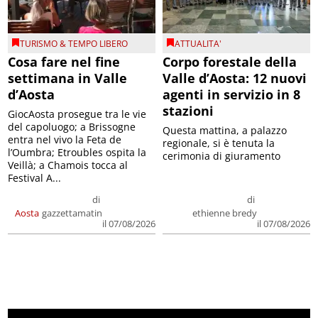
TURISMO & TEMPO LIBERO
ATTUALITA'
Cosa fare nel fine
Corpo forestale della
settimana in Valle
Valle d’Aosta: 12 nuovi
d’Aosta
agenti in servizio in 8
stazioni
GiocAosta prosegue tra le vie
del capoluogo; a Brissogne
Questa mattina, a palazzo
entra nel vivo la Feta de
regionale, si è tenuta la
l’Oumbra; Etroubles ospita la
cerimonia di giuramento
Veillà; a Chamois tocca al
Festival A...
di
di
Aosta
gazzettamatin
ethienne bredy
il 07/08/2026
il 07/08/2026