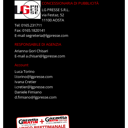
CONCESSIONARIA DI PUBBLICITÀ
LG PRESSE S.R.L.
via Festaz, 52
11100 AOSTA
Tel: 0165.231711
Fax: 0165.1820141
E-mail
segreteria@lgpresse.com
RESPONSABILE DI AGENZIA
Arianna Gori Chisari
E-mail
a.chisari@lgpresse.com
Account
Luca Torino
l.torino@lgpresse.com
Ivana Cretier
i.cretier@lgpresse.com
Daniele Fimiano
d.fimiano@lgpresse.com