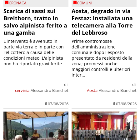
CRONACA
COMUNI
Scarica di sassi sul
Aosta, degrado in via
Breithorn, tratto in
Festaz: installata una
salvo alpinista ferito a
telecamera alla Torre
una gamba
del Lebbroso
L'intervento è avvenuto in
Prime contromosse
parte via terra e in parte con
dell'amministrazione
l'elicottero a causa delle
comunale dopo l'esposto
condizioni meteo. L'alpinista
presentato da residenti della
non ha riportato gravi ferite
zona; promessi anche
maggiori controlli e ulteriori
inter...
di
di
cervinia
Alessandro Bianchet
Aosta
Alessandro Bianchet
il 07/08/2026
il 07/08/2026