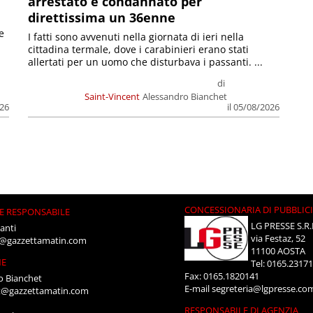
arrestato e condannato per
direttissima un 36enne
e
I fatti sono avvenuti nella giornata di ieri nella
cittadina termale, dove i carabinieri erano stati
allertati per un uomo che disturbava i passanti. ...
di
Saint-Vincent
Alessandro Bianchet
026
il 05/08/2026
CONCESSIONARIA DI PUBBLIC
E RESPONSABILE
LG PRESSE S.R.
anti
via Festaz, 52
i@gazzettamatin.com
11100 AOSTA
NE
Tel: 0165.2317
Fax: 0165.1820141
o Bianchet
E-mail
segreteria@lgpresse.co
t@gazzettamatin.com
RESPONSABILE DI AGENZIA