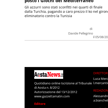
posto i Giochi del Mediterraneo
Gli azzurri sono stati sconfitti nei quarti di finale
dalla Turchia, pagando a caro prezzo il ko nel giron
eliminatorio contro la Tunisia
di
Davide Pellegrino
il 05/08/2
DIRETTOR
Luca Merc
l.mercant
Quotidiano online Iscrizione al Tribunale
di Aosta n. 8/2012
REDAZIO
Autorizzazione del 13/12/2012
Alessandr
www.gazzettamatin.com
a.bianche
Editore