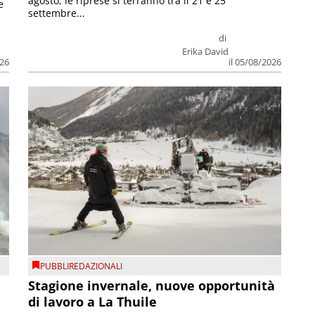
agosto; le riprese si terranno tra il 21 e 25
e
settembre...
di
Erika David
026
il 05/08/2026
PUBBLIREDAZIONALI
Stagione invernale, nuove opportunità
di lavoro a La Thuile