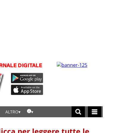
ALTRO
licca per leggere tutte le