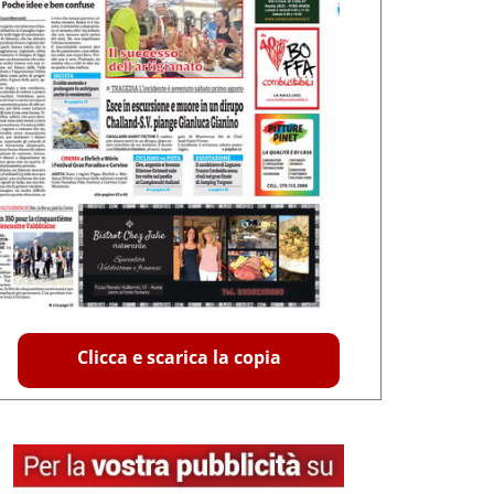
Clicca e scarica la copia