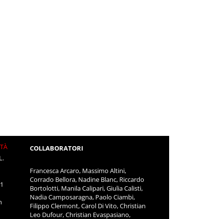
ITÀ
COLLABORATORI
L.
Francesca Arcaro, Massimo Altini,
Corrado Bellora, Nadine Blanc, Riccardo
11
Bortolotti, Manila Calipari, Giulia Calisti,
Nadia Camposaragna, Paolo Ciambi,
m
Filippo Clermont, Carol Di Vito, Christian
Leo Dufour, Christian Evaspasiano,