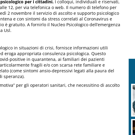
psicologico per i cittadini.
I colloqui, individuali e riservati,
alle 12, per via telefonica o web. Il numero di telefono per
unedì 2 novembre il servizio di ascolto e supporto psicologico
rantena e con sintomi da stress correlati al Coronavirus e
zio è gratuito. A fornirlo il Nucleo Psicologico dell’emergenza
a Usl.
logico in situazioni di crisi, fornisce informazioni utili
ed eroga appropriata consulenza psicologica. Questo
ovid-positive in quarantena, ai familiari dei pazienti
articolarmente fragili e/o con scarsa rete familiare e
relato (come sintomi ansio-depressivi legati alla paura del
di speranza).
tiva” per gli operatori sanitari, che necessitino di ascolto