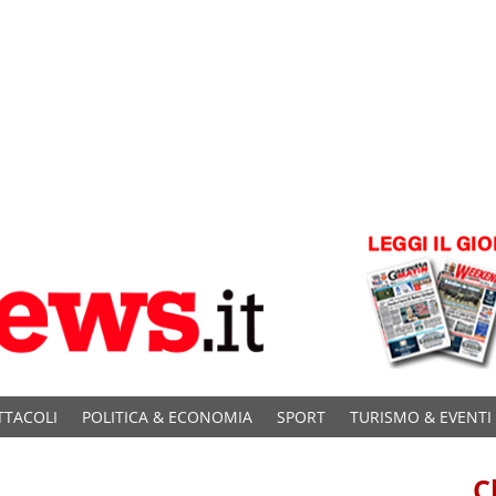
TTACOLI
POLITICA & ECONOMIA
SPORT
TURISMO & EVENTI
C