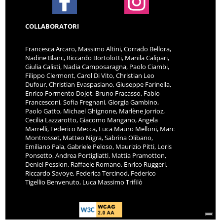
COLLABORATORI
Francesca Arcaro, Massimo Altini, Corrado Bellora,
Nadine Blanc, Riccardo Bortolotti, Manila Calipari,
Giulia Calisti, Nadia Camposaragna, Paolo Ciambi,
Filippo Clermont, Carol Di Vito, Christian Leo
Dufour, Christian Evaspasiano, Giuseppe Farinella,
Enrico Formento Dojot, Bruno Fracasso, Fabio
Francesconi, Sofia Fregnani, Giorgia Gambino,
Paolo Gatto, Michael Ghignone, Marlène Jorrioz,
Cecilia Lazzarotto, Giacomo Mangano, Angela
Marrelli, Federico Mecca, Luca Mauro Melloni, Marc
Montrosset, Matteo Nigra, Sabrina Olibano,
Emiliano Pala, Gabriele Peloso, Maurizio Pitti, Loris
Ponsetto, Andrea Portigliatti, Mattia Pramotton,
Deniel Pession, Raffaele Romano, Enrico Ruggeri,
Riccardo Savoye, Federica Tercinod, Federico
Tigellio Benvenuto, Luca Massimo Trifilò