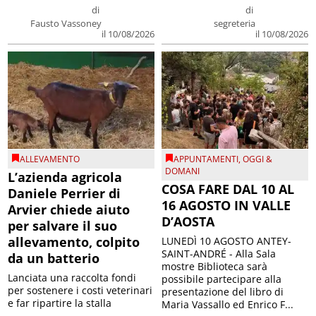
di
di
Fausto Vassoney
segreteria
il 10/08/2026
il 10/08/2026
ALLEVAMENTO
APPUNTAMENTI
,
OGGI &
DOMANI
L’azienda agricola
COSA FARE DAL 10 AL
Daniele Perrier di
16 AGOSTO IN VALLE
Arvier chiede aiuto
D’AOSTA
per salvare il suo
allevamento, colpito
LUNEDÌ 10 AGOSTO ANTEY-
SAINT-ANDRÉ - Alla Sala
da un batterio
mostre Biblioteca sarà
Lanciata una raccolta fondi
possibile partecipare alla
per sostenere i costi veterinari
presentazione del libro di
e far ripartire la stalla
Maria Vassallo ed Enrico F...