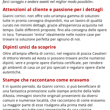
farci coraggio e andare avanti nel miglior modo possibile
».
Attenzioni al cliente e passione per i dettagli
Gianni cornici, non offre solo un’ampia gamma di soluzioni
tutte in pronta consegna disponibili, ma un lavoro di qualità
curato nei minimi dettagli, grazie all’esperienza acquisita nel
tempo. Dalle differenti proposte, fino alla consegna delle opere
in loco, Tomassoni “entra” idealmente nelle nostre case per
trovare la soluzione perfetta per ognuno di noi.
Dipinti unici da scoprire
Oltre all’ampia offerta di cornici, nel negozio di piazza Cavalieri
di Vittorio Veneto ad Aosta si possono trovare anche numerosi
dipinti, vere e proprie opere d’artista certificate, per rendere
gli ambienti di casa un po’ più speciali e regalarsi opere d’arte
autentiche.
Stampe che raccontano come eravamo
E in questo periodo, da Gianni cornici, si può beneficiare di
una fantastica promozione sulle stampe antiche della Valle
d’Aosta, immagini storiche originali provenienti da diversi
comuni e numerose località, che raccontano di come eravamo.
La maggior parte di esse risalgono alla prima metà del
novecento, ma tutte sono impreziosite da una cornice