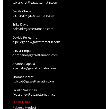
a.bianchet@gazzettamatin.com
Danila Chenal
d.chenal@gazzettamatin.com
Erika David
e.david@gazzettamatin.com
Davide Pellegrino
d.pellegrino@gazzettamatin.com
Cinzia Timpano
c.timpano@gazzettamatin.com
Arianna Papalia
a.papalia@gazzettamatin.com
Thomas Piccot
t.piccot@gazzettamatin.com
Fausto Vassoney
f.vassoney@gazzettamatin.com
SEGRETERIA
Roberta Prodoti