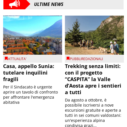
ULTIME NEWS
ATTUALITA'
PUBBLIREDAZIONALI
Casa, appello Sunia:
Trekking senza limiti:
tutelare inquilini
con il progetto
fragili
“CASPITA” la Valle
d’Aosta apre i sentieri
Per il Sindacato è urgente
a tutti
aprire un tavolo di confronto
per affrontare l'emergenza
Da agosto a ottobre, è
abitativa
possibile iscriversi a nove
escursioni gratuite e aperte a
tutti in sei comuni valdostani:
un'esperienza alpina
condivisa grazi...