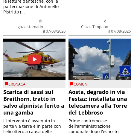
le letture dantesche, con la
partecipazione di Antonello
Pistritto (...
di
di
gazzettamatin
Cinzia Timpano
il 07/08/2026
il 07/08/2026
CRONACA
COMUNI
Scarica di sassi sul
Aosta, degrado in via
Breithorn, tratto in
Festaz: installata una
salvo alpinista ferito a
telecamera alla Torre
una gamba
del Lebbroso
L'intervento è avvenuto in
Prime contromosse
parte via terra e in parte con
dell'amministrazione
l'elicottero a causa delle
comunale dopo l'esposto