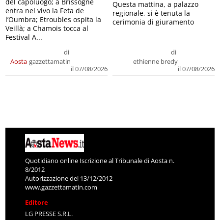
del capoluogo; a Brissogne
Questa mattina, a palazzo
entra nel vivo la Feta de
regionale, si è tenuta la
l’Oumbra; Etroubles ospita la
cerimonia di giuramento
Veillà; a Chamois tocca al
Festival A...
di
di
Aosta
gazzettamatin
ethienne bredy
il 07/08/2026
il 07/08/2026
Quotidiano online Iscrizione al Tribunale di Aosta n.
8/2012
Autorizzazione del 13/12/2012
www.gazzettamatin.com
Editore
LG PRESSE S.R.L.