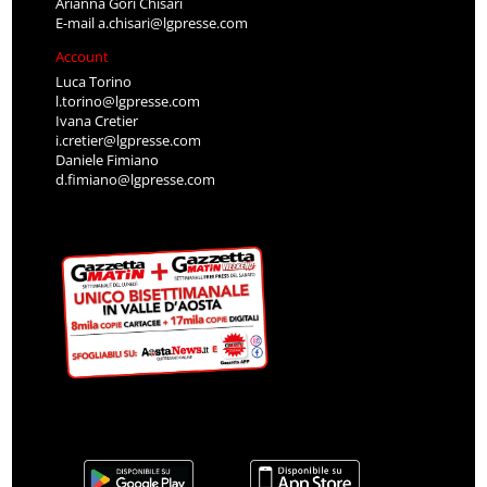
Arianna Gori Chisari
E-mail
a.chisari@lgpresse.com
Account
Luca Torino
l.torino@lgpresse.com
Ivana Cretier
i.cretier@lgpresse.com
Daniele Fimiano
d.fimiano@lgpresse.com