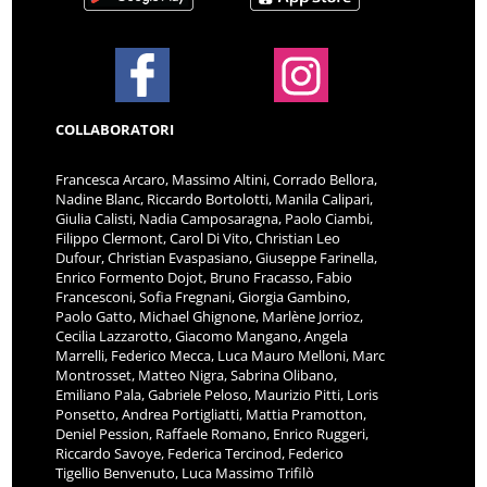
COLLABORATORI
Francesca Arcaro, Massimo Altini, Corrado Bellora,
Nadine Blanc, Riccardo Bortolotti, Manila Calipari,
Giulia Calisti, Nadia Camposaragna, Paolo Ciambi,
Filippo Clermont, Carol Di Vito, Christian Leo
Dufour, Christian Evaspasiano, Giuseppe Farinella,
Enrico Formento Dojot, Bruno Fracasso, Fabio
Francesconi, Sofia Fregnani, Giorgia Gambino,
Paolo Gatto, Michael Ghignone, Marlène Jorrioz,
Cecilia Lazzarotto, Giacomo Mangano, Angela
Marrelli, Federico Mecca, Luca Mauro Melloni, Marc
Montrosset, Matteo Nigra, Sabrina Olibano,
Emiliano Pala, Gabriele Peloso, Maurizio Pitti, Loris
Ponsetto, Andrea Portigliatti, Mattia Pramotton,
Deniel Pession, Raffaele Romano, Enrico Ruggeri,
Riccardo Savoye, Federica Tercinod, Federico
Tigellio Benvenuto, Luca Massimo Trifilò