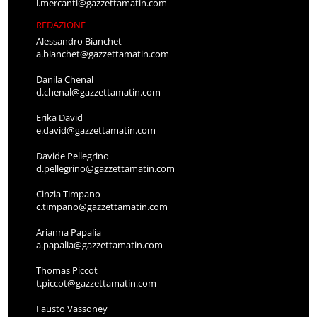
l.mercanti@gazzettamatin.com
REDAZIONE
Alessandro Bianchet
a.bianchet@gazzettamatin.com
Danila Chenal
d.chenal@gazzettamatin.com
Erika David
e.david@gazzettamatin.com
Davide Pellegrino
d.pellegrino@gazzettamatin.com
Cinzia Timpano
c.timpano@gazzettamatin.com
Arianna Papalia
a.papalia@gazzettamatin.com
Thomas Piccot
t.piccot@gazzettamatin.com
Fausto Vassoney