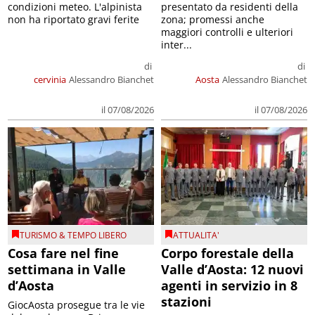
condizioni meteo. L'alpinista
presentato da residenti della
non ha riportato gravi ferite
zona; promessi anche
maggiori controlli e ulteriori
inter...
di
di
cervinia
Alessandro Bianchet
Aosta
Alessandro Bianchet
il 07/08/2026
il 07/08/2026
TURISMO & TEMPO LIBERO
ATTUALITA'
Cosa fare nel fine
Corpo forestale della
settimana in Valle
Valle d’Aosta: 12 nuovi
d’Aosta
agenti in servizio in 8
stazioni
GiocAosta prosegue tra le vie