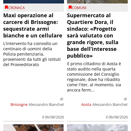
CRONACA
COMUNI
Maxi operazione al
Supermercato al
carcere di Brissogne:
Quartiere Dora, il
sequestrate armi
sindaco: «Progetto
bianche e un cellulare
sarà valutato con
grande rigore, sulla
L'intervento ha coinvolto un
base dell’interesse
centinaio di uomini della
Polizia penitenziaria,
pubblico»
provenienti da tutti gli istituti
Il primo cittadino di Aosta è
del Provveditorato
stato audito nella quarta
commissione del Consiglio
regionale, dove ha ribadito
come l'iter, al momento, sia
ancora ferm...
di
di
Brissogne
Alessandro Bianchet
Aosta
Alessandro Bianchet
il 06/08/2026
il 06/08/2026