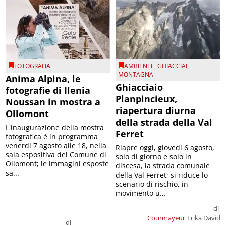
FOTOGRAFIA
AMBIENTE
,
GHIACCIAI
,
MONTAGNA
Anima Alpina, le
Ghiacciaio
fotografie di Ilenia
Planpincieux,
Noussan in mostra a
riapertura diurna
Ollomont
della strada della Val
L'inaugurazione della mostra
Ferret
fotografica è in programma
venerdì 7 agosto alle 18, nella
Riapre oggi, giovedì 6 agosto,
sala espositiva del Comune di
solo di giorno e solo in
Ollomont; le immagini esposte
discesa, la strada comunale
sa...
della Val Ferret; si riduce lo
scenario di rischio, in
movimento u...
di
Courmayeur
Erika David
di