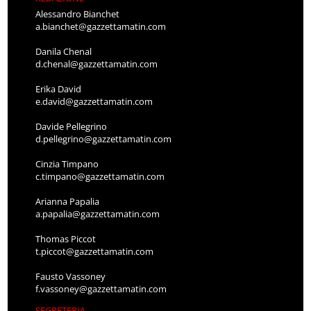
Alessandro Bianchet
a.bianchet@gazzettamatin.com
Danila Chenal
d.chenal@gazzettamatin.com
Erika David
e.david@gazzettamatin.com
Davide Pellegrino
d.pellegrino@gazzettamatin.com
Cinzia Timpano
c.timpano@gazzettamatin.com
Arianna Papalia
a.papalia@gazzettamatin.com
Thomas Piccot
t.piccot@gazzettamatin.com
Fausto Vassoney
f.vassoney@gazzettamatin.com
SEGRETERIA