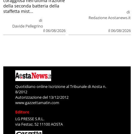
coraggiosa nell'ultima frazione
della seconda batteria della
staffetta mist...
di
Redazione Aostanews.it
di
Davide Pellegrino
il 06/08/2026
il 06/08/2026
Quotidiano online Iscrizione al Tribunale di Aosta n.
8/2012
Autorizzazione del 13/12/2012
www.gazzettamatin.com
Editore
LG PRESSE S.R.L.
via Festaz, 52 11100 AOSTA