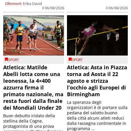
Ollomont
Erika David
il 06/08/2026
il 06/08/2026
SPORT
SPORT
Atletica: Matilde
Atletica: Asta in Piazza
Abelli lotta come una
torna ad Aosta il 22
leonessa, la 4×400
agosto e strizza
azzurra firma il
l’occhio agli Europei di
primato nazionale, ma
Birmingham
resta fuori dalla finale
La speranza degli
dei Mondiali Under 20
organizzatori è di portare sulla
pedana del salotto buono
Buon debutto iridato della
della città alcuni atleti reduci
stellina della Cogne,
dalla rassegna continentale in
protagonista di una prova
programma ...