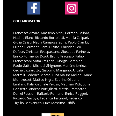
COLLABORATORI
Francesca Arcaro, Massimo Altini, Corrado Bellora,
Nadine Blanc, Riccardo Bortolotti, Manila Calipari,
Giulia Calisti, Nadia Camposaragna, Paolo Ciambi,
Filippo Clermont, Carol Di Vito, Christian Leo
Dufour, Christian Evaspasiano, Giuseppe Farinella,
Enrico Formento Dojot, Bruno Fracasso, Fabio
Francesconi, Sofia Fregnani, Giorgia Gambino,
Paolo Gatto, Michael Ghignone, Marlène Jorrioz,
Cecilia Lazzarotto, Giacomo Mangano, Angela
Marrelli, Federico Mecca, Luca Mauro Melloni, Marc
Montrosset, Matteo Nigra, Sabrina Olibano,
Emiliano Pala, Gabriele Peloso, Maurizio Pitti, Loris
Ponsetto, Andrea Portigliatti, Mattia Pramotton,
Deniel Pession, Raffaele Romano, Enrico Ruggeri,
Riccardo Savoye, Federica Tercinod, Federico
Tigellio Benvenuto, Luca Massimo Trifilò