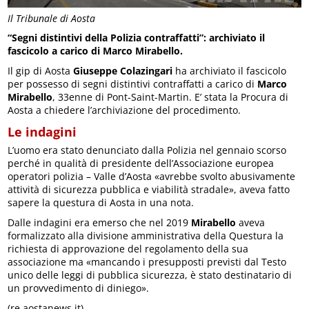
Il Tribunale di Aosta
“Segni distintivi della Polizia contraffatti”: archiviato il
fascicolo a carico di Marco Mirabello.
Il gip di Aosta
Giuseppe Colazingari
ha archiviato il fascicolo
per possesso di segni distintivi contraffatti a carico di
Marco
Mirabello
, 33enne di Pont-Saint-Martin. E’ stata la Procura di
Aosta a chiedere l’archiviazione del procedimento.
Le indagini
L’uomo era stato denunciato dalla Polizia nel gennaio scorso
perché in qualità di presidente dell’Associazione europea
operatori polizia – Valle d’Aosta «avrebbe svolto abusivamente
attività di sicurezza pubblica e viabilità stradale», aveva fatto
sapere la questura di Aosta in una nota.
Dalle indagini era emerso che nel 2019
Mirabello
aveva
formalizzato alla divisione amministrativa della Questura la
richiesta di approvazione del regolamento della sua
associazione ma «mancando i presupposti previsti dal Testo
unico delle leggi di pubblica sicurezza, è stato destinatario di
un provvedimento di diniego».
(re.aostanews.it)