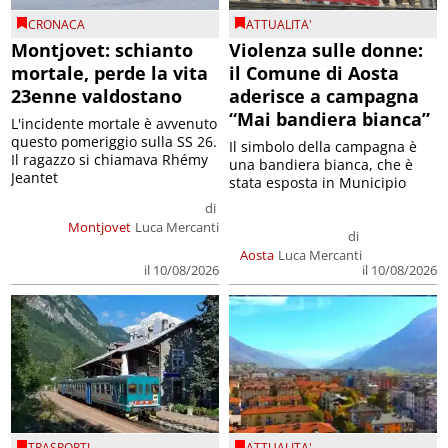
CRONACA
ATTUALITA'
Montjovet: schianto
Violenza sulle donne:
mortale, perde la vita
il Comune di Aosta
23enne valdostano
aderisce a campagna
“Mai bandiera bianca”
L'incidente mortale è avvenuto
questo pomeriggio sulla SS 26.
Il simbolo della campagna è
Il ragazzo si chiamava Rhémy
una bandiera bianca, che è
Jeantet
stata esposta in Municipio
di
Montjovet
Luca Mercanti
di
Aosta
Luca Mercanti
il 10/08/2026
il 10/08/2026
TRASPORTI
ATTUALITA'