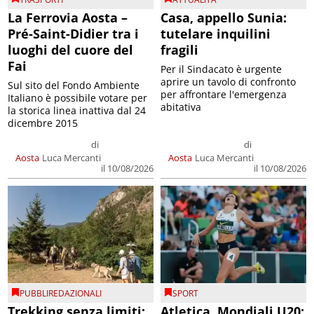
La Ferrovia Aosta –
Casa, appello Sunia:
Pré-Saint-Didier tra i
tutelare inquilini
luoghi del cuore del
fragili
Fai
Per il Sindacato è urgente
aprire un tavolo di confronto
Sul sito del Fondo Ambiente
per affrontare l'emergenza
Italiano è possibile votare per
abitativa
la storica linea inattiva dal 24
dicembre 2015
di
di
Aosta
Luca Mercanti
Aosta
Luca Mercanti
il 10/08/2026
il 10/08/2026
PUBBLIREDAZIONALI
SPORT
Trekking senza limiti:
Atletica, Mondiali U20: