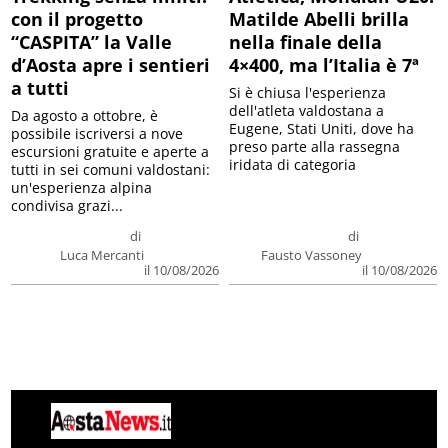
con il progetto
Matilde Abelli brilla
“CASPITA” la Valle
nella finale della
d’Aosta apre i sentieri
4×400, ma l’Italia è 7ª
a tutti
Si è chiusa l'esperienza
dell'atleta valdostana a
Da agosto a ottobre, è
Eugene, Stati Uniti, dove ha
possibile iscriversi a nove
preso parte alla rassegna
escursioni gratuite e aperte a
iridata di categoria
tutti in sei comuni valdostani:
un'esperienza alpina
condivisa grazi...
di
di
Luca Mercanti
Fausto Vassoney
il 10/08/2026
il 10/08/2026