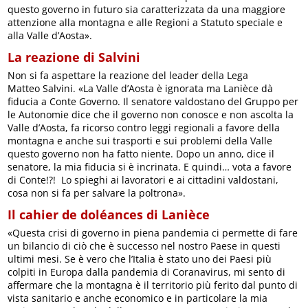
questo governo in futuro sia caratterizzata da una maggiore
attenzione alla montagna e alle Regioni a Statuto speciale e
alla Valle d’Aosta».
La reazione di Salvini
Non si fa aspettare la reazione del leader della Lega
Matteo Salvini. «La Valle d’Aosta è ignorata ma Lanièce dà
fiducia a Conte Governo. Il senatore valdostano del Gruppo per
le Autonomie dice che il governo non conosce e non ascolta la
Valle d’Aosta, fa ricorso contro leggi regionali a favore della
montagna e anche sui trasporti e sui problemi della Valle
questo governo non ha fatto niente. Dopo un anno, dice il
senatore, la mia fiducia si è incrinata. E quindi… vota a favore
di Conte!?! Lo spieghi ai lavoratori e ai cittadini valdostani,
cosa non si fa per salvare la poltrona».
Il cahier de doléances di Lanièce
«Questa crisi di governo in piena pandemia ci permette di fare
un bilancio di ciò che è successo nel nostro Paese in questi
ultimi mesi. Se è vero che l’Italia è stato uno dei Paesi più
colpiti in Europa dalla pandemia di Coranavirus, mi sento di
affermare che la montagna è il territorio più ferito dal punto di
vista sanitario e anche economico e in particolare la mia