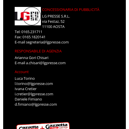
CONCESSIONARIA DI PUBBLICITÀ
LG PRESSE S.R.L.
via Festaz, 52
11100 AOSTA
Tel: 0165.231711
Fax: 0165.1820141
E-mail
segreteria@lgpresse.com
RESPONSABILE DI AGENZIA
Arianna Gori Chisari
E-mail
a.chisari@lgpresse.com
Account
Luca Torino
l.torino@lgpresse.com
Ivana Cretier
i.cretier@lgpresse.com
Daniele Fimiano
d.fimiano@lgpresse.com