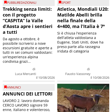
PUBBLIREDAZIONALI
SPORT
Trekking senza limiti:
Atletica, Mondiali U20:
con il progetto
Matilde Abelli brilla
“CASPITA” la Valle
nella finale della
d’Aosta apre i sentieri
4×400, ma l’Italia è 7ª
a tutti
Si è chiusa l'esperienza
dell'atleta valdostana a
Da agosto a ottobre, è
Eugene, Stati Uniti, dove ha
possibile iscriversi a nove
preso parte alla rassegna
escursioni gratuite e aperte a
iridata di categoria
tutti in sei comuni valdostani:
un'esperienza alpina
condivisa grazi...
di
di
Luca Mercanti
Fausto Vassoney
il 10/08/2026
il 10/08/2026
ANNUNCI
ANNUNCI DEI LETTORI
LAVORO 2. lavoro domanda
CERCO LAVORO signore 59
enne, italiano e volenteroso,