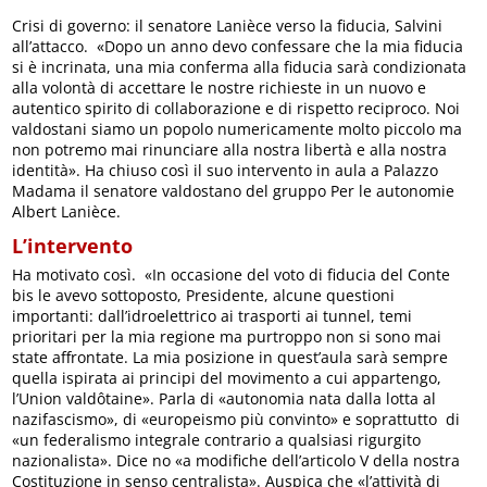
Crisi di governo: il senatore Lanièce verso la fiducia, Salvini
all’attacco. «Dopo un anno devo confessare che la mia fiducia
si è incrinata, una mia conferma alla fiducia sarà condizionata
alla volontà di accettare le nostre richieste in un nuovo e
autentico spirito di collaborazione e di rispetto reciproco. Noi
valdostani siamo un popolo numericamente molto piccolo ma
non potremo mai rinunciare alla nostra libertà e alla nostra
identità». Ha chiuso così il suo intervento in aula a Palazzo
Madama il senatore valdostano del gruppo Per le autonomie
Albert Lanièce.
L’intervento
Ha motivato così. «In occasione del voto di fiducia del Conte
bis le avevo sottoposto, Presidente, alcune questioni
importanti: dall’idroelettrico ai trasporti ai tunnel, temi
prioritari per la mia regione ma purtroppo non si sono mai
state affrontate. La mia posizione in quest’aula sarà sempre
quella ispirata ai principi del movimento a cui appartengo,
l’Union valdôtaine». Parla di «autonomia nata dalla lotta al
nazifascismo», di «europeismo più convinto» e soprattutto di
«un federalismo integrale contrario a qualsiasi rigurgito
nazionalista». Dice no «a modifiche dell’articolo V della nostra
Costituzione in senso centralista». Auspica che «l’attività di