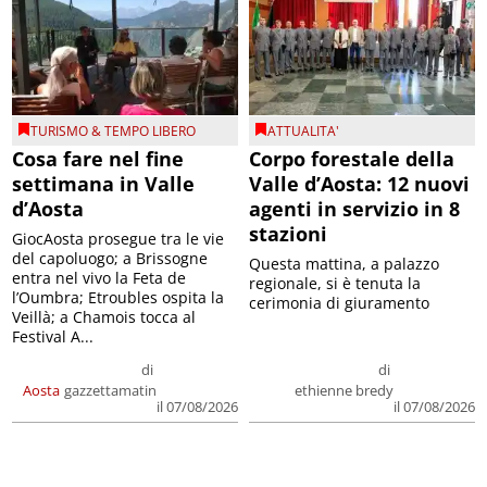
TURISMO & TEMPO LIBERO
ATTUALITA'
Cosa fare nel fine
Corpo forestale della
settimana in Valle
Valle d’Aosta: 12 nuovi
d’Aosta
agenti in servizio in 8
stazioni
GiocAosta prosegue tra le vie
del capoluogo; a Brissogne
Questa mattina, a palazzo
entra nel vivo la Feta de
regionale, si è tenuta la
l’Oumbra; Etroubles ospita la
cerimonia di giuramento
Veillà; a Chamois tocca al
Festival A...
di
di
Aosta
gazzettamatin
ethienne bredy
il 07/08/2026
il 07/08/2026