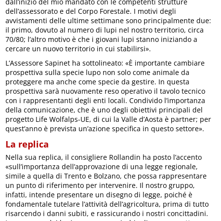
dall’inizio del mio mandato con le competenti strutture
dell’assessorato e del Corpo Forestale. I motivi degli
avvistamenti delle ultime settimane sono principalmente due:
il primo, dovuto al numero di lupi nel nostro territorio, circa
70/80; l’altro motivo è che i giovani lupi stanno iniziando a
cercare un nuovo territorio in cui stabilirsi».
L’Assessore Sapinet ha sottolineato: «È importante cambiare
prospettiva sulla specie lupo non solo come animale da
proteggere ma anche come specie da gestire. In questa
prospettiva sarà nuovamente reso operativo il tavolo tecnico
con i rappresentanti degli enti locali. Condivido l’importanza
della comunicazione, che è uno degli obiettivi principali del
progetto Life Wolfalps-UE, di cui la Valle d’Aosta è partner; per
quest’anno è prevista un’azione specifica in questo settore».
La replica
Nella sua replica, il consigliere Rollandin ha posto l’accento
«sull’importanza dell’approvazione di una legge regionale,
simile a quella di Trento e Bolzano, che possa rappresentare
un punto di riferimento per intervenire. Il nostro gruppo,
infatti, intende presentare un disegno di legge, poiché è
fondamentale tutelare l’attività dell’agricoltura, prima di tutto
risarcendo i danni subiti, e rassicurando i nostri concittadini.