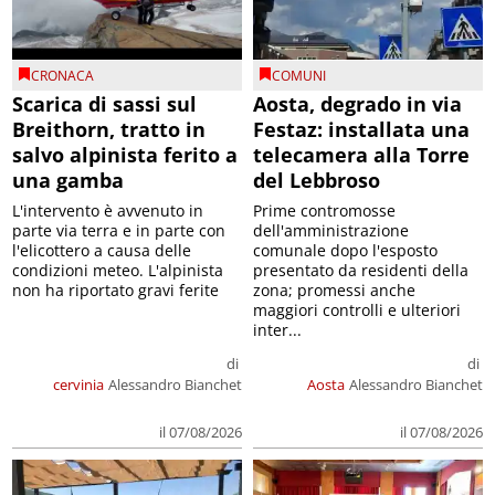
CRONACA
COMUNI
Scarica di sassi sul
Aosta, degrado in via
Breithorn, tratto in
Festaz: installata una
salvo alpinista ferito a
telecamera alla Torre
una gamba
del Lebbroso
L'intervento è avvenuto in
Prime contromosse
parte via terra e in parte con
dell'amministrazione
l'elicottero a causa delle
comunale dopo l'esposto
condizioni meteo. L'alpinista
presentato da residenti della
non ha riportato gravi ferite
zona; promessi anche
maggiori controlli e ulteriori
inter...
di
di
cervinia
Alessandro Bianchet
Aosta
Alessandro Bianchet
il 07/08/2026
il 07/08/2026