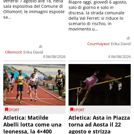
venerdì 7 agosto alle 18, nella
Riapre oggi, giovedì 6 agosto,
sala espositiva del Comune di
solo di giorno e solo in
Ollomont; le immagini esposte
discesa, la strada comunale
sa...
della Val Ferret; si riduce lo
scenario di rischio, in
movimento u...
di
Courmayeur
Erika David
di
Ollomont
Erika David
il 06/08/2026
il 06/08/2026
SPORT
SPORT
Atletica: Matilde
Atletica: Asta in Piazza
Abelli lotta come una
torna ad Aosta il 22
leonessa, la 4×400
agosto e strizza