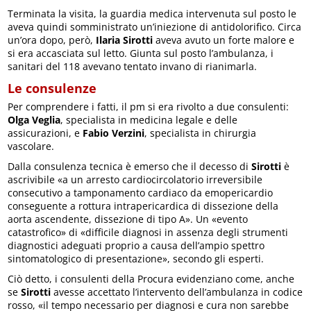
Terminata la visita, la guardia medica intervenuta sul posto le
aveva quindi somministrato un’iniezione di antidolorifico. Circa
un’ora dopo, però,
Ilaria Sirotti
aveva avuto un forte malore e
si era accasciata sul letto. Giunta sul posto l’ambulanza, i
sanitari del 118 avevano tentato invano di rianimarla.
Le consulenze
Per comprendere i fatti, il pm si era rivolto a due consulenti:
Olga Veglia
, specialista in medicina legale e delle
assicurazioni, e
Fabio Verzini
, specialista in chirurgia
vascolare.
Dalla consulenza tecnica è emerso che il decesso di
Sirotti
è
ascrivibile «a un arresto cardiocircolatorio irreversibile
consecutivo a tamponamento cardiaco da emopericardio
conseguente a rottura intrapericardica di dissezione della
aorta ascendente, dissezione di tipo A». Un «evento
catastrofico» di «difficile diagnosi in assenza degli strumenti
diagnostici adeguati proprio a causa dell’ampio spettro
sintomatologico di presentazione», secondo gli esperti.
Ciò detto, i consulenti della Procura evidenziano come, anche
se
Sirotti
avesse accettato l’intervento dell’ambulanza in codice
rosso, «il tempo necessario per diagnosi e cura non sarebbe