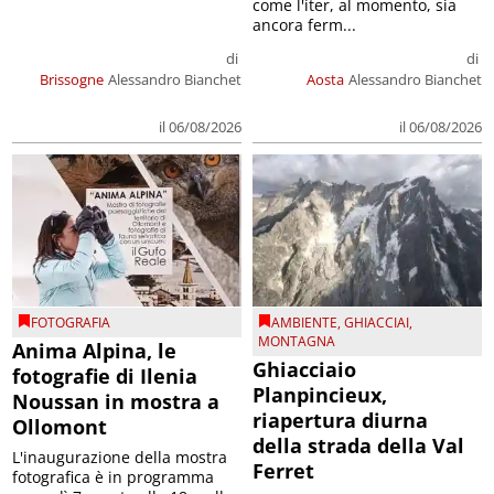
come l'iter, al momento, sia
ancora ferm...
di
di
Brissogne
Alessandro Bianchet
Aosta
Alessandro Bianchet
il 06/08/2026
il 06/08/2026
FOTOGRAFIA
AMBIENTE
,
GHIACCIAI
,
MONTAGNA
Anima Alpina, le
Ghiacciaio
fotografie di Ilenia
Planpincieux,
Noussan in mostra a
riapertura diurna
Ollomont
della strada della Val
L'inaugurazione della mostra
Ferret
fotografica è in programma