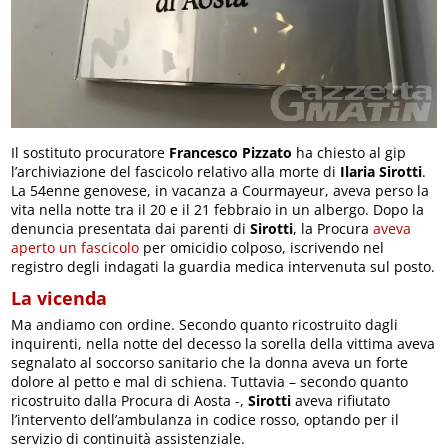
Il sostituto procuratore
Francesco Pizzato
ha chiesto al gip
l’archiviazione del fascicolo relativo alla morte di
Ilaria Sirotti
.
La 54enne genovese, in vacanza a Courmayeur, aveva perso la
vita nella notte tra il 20 e il 21 febbraio in un albergo. Dopo la
denuncia presentata dai parenti di
Sirotti
, la Procura
aveva
aperto un fascicolo
per omicidio colposo, iscrivendo nel
registro degli indagati la guardia medica intervenuta sul posto.
La vicenda
Ma andiamo con ordine. Secondo quanto ricostruito dagli
inquirenti, nella notte del decesso la sorella della vittima aveva
segnalato al soccorso sanitario che la donna aveva un forte
dolore al petto e mal di schiena. Tuttavia – secondo quanto
ricostruito dalla Procura di Aosta -,
Sirotti
aveva rifiutato
l’intervento dell’ambulanza in codice rosso, optando per il
servizio di continuità assistenziale.