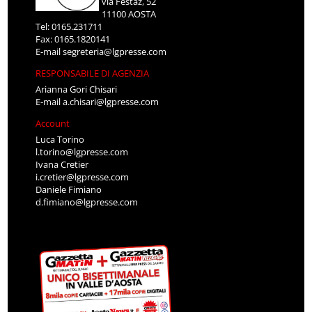
via Festaz, 52
11100 AOSTA
Tel: 0165.231711
Fax: 0165.1820141
E-mail
segreteria@lgpresse.com
RESPONSABILE DI AGENZIA
Arianna Gori Chisari
E-mail
a.chisari@lgpresse.com
Account
Luca Torino
l.torino@lgpresse.com
Ivana Cretier
i.cretier@lgpresse.com
Daniele Fimiano
d.fimiano@lgpresse.com